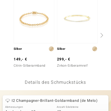
 JUWELO
remonti
uca
no Collection
ENTS BY DE MELO
Silber
Silber
Gold
va
149,- €
299,- €
1.999
Citrin-Silberarmband
Zirkon-Silberarmreif
SI1 (H)
otenier
Goldar
 1894 Collection
Details des Schmuckstücks
ana
I2 Champagner-Brillant-Goldarmband (de Melo)
Abmessungen
Anzahl Edelsteine