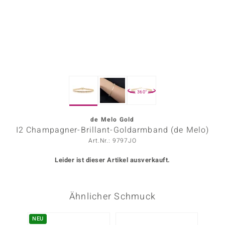
ors Edition
ana
Prince Designs
360°
o
Chic
de Melo Gold
I2 Champagner-Brillant-Goldarmband (de Melo)
insell
Art.Nr.: 9797JO
n Vogue
Leider ist dieser Artikel ausverkauft.
 Show
Ähnlicher Schmuck
o Paraíso
Classics
NEU