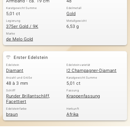
Armband - ca. 19 cm
48
Karatgewicht Summe
Edelmetall
5,01 ct
Gold
& Classics
Legierung
Metallgewicht
375er Gold / 9K
6,53 g
Minerale
Marke
de Melo Gold
Erster Edelstein
Edelstein
Edelsteinvarietät
Diamant
I2 Champagner-Diamant
Anzahl und Größe
Karatgewicht Summe
48 à 3 mm
5,01 ct
Schliff
Fassung
Runder Brillantschliff,
Krappenfassung
Facettiert
Edelsteinfarbe
Herkunft
braun
Afrika