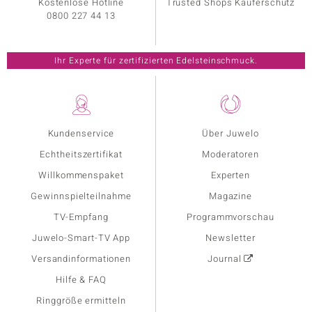
Kostenlose Hotline
Trusted Shops Käuferschutz
0800 227 44 13
Ihr Experte für zertifizierten Edelsteinschmuck.
Kundenservice
Über Juwelo
Echtheitszertifikat
Moderatoren
Willkommenspaket
Experten
Gewinnspielteilnahme
Magazine
TV-Empfang
Programmvorschau
Juwelo-Smart-TV App
Newsletter
Versandinformationen
Journal
Hilfe & FAQ
Ringgröße ermitteln