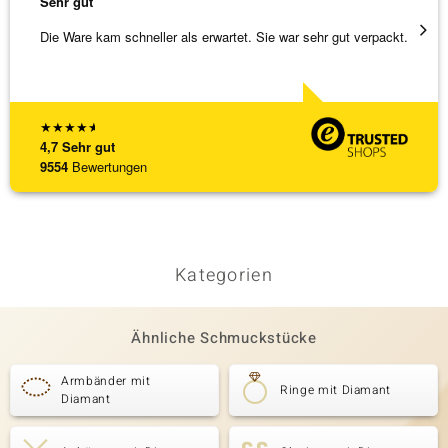
Sehr gut
Sehr g
Die Ware kam schneller als erwartet. Sie war sehr gut verpackt.
Hatte 
Schmu
[ weite
★
★
★
★
★
4,7
Sehr gut
9554
Bewertungen
Kategorien
Ähnliche Schmuckstücke
Armbänder mit
Ringe mit Diamant
Diamant