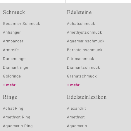
Schmuck
Edelsteine
Gesamter Schmuck
Achatschmuck
Anhänger
Amethystschmuck
Armbänder
Aquamarinschmuck
Armreife
Bernsteinschmuck
Damenringe
Citrinschmuck
Diamantringe
Diamantschmuck
Goldringe
Granatschmuck
mehr
mehr
Ringe
Edelsteinlexikon
Achat Ring
Alexandrit
Amethyst Ring
Amethyst
Aquamarin Ring
Aquamarin