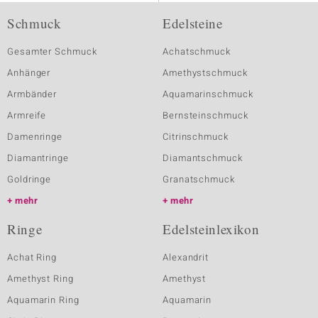
Schmuck
Edelsteine
Gesamter Schmuck
Achatschmuck
Anhänger
Amethystschmuck
Armbänder
Aquamarinschmuck
Armreife
Bernsteinschmuck
Damenringe
Citrinschmuck
Diamantringe
Diamantschmuck
Goldringe
Granatschmuck
mehr
mehr
Ringe
Edelsteinlexikon
Achat Ring
Alexandrit
Amethyst Ring
Amethyst
Aquamarin Ring
Aquamarin