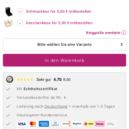
 JUWELO
Schmuckbox für
5,00 €
mitbestellen
remonti
Geschenkbox für
5,00 €
mitbestellen
uca
Ringgröße ermitteln
no Collection
Bitte wählen Sie eine Variante
ENTS BY DE MELO
In den Warenkorb
va
otenier
4.70
★
★
★
★
★
Sehr gut
/5.00
Mit
Echtheitszertifikat
 1894 Collection
Versandkostenfrei ab 99,- €
Lieferung nach
Deutschland
innerhalb von 1-3 Tagen
ana
Hauseigener Kundenservice