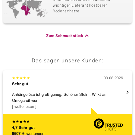
wichtiger Lieferant kostbarer
Bodenschätze.
Zum Schmuckstück
Das sagen unsere Kunden:
★
★
★
★
★
09.08.2026
★
★
★
Sehr gut
Sehr g
Anhängeröse ist groß genug. Schöner Stein . Wirkt am
3 x Wa
Omegareif wun
falsch
[ weiterlesen ]
[ weite
★
★
★
★
★
4,7
Sehr gut
9607
Bewertungen