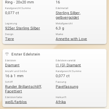
Ring - 20x20 mm
16
Karatgewicht Summe
Edelmetall
0,077 ct
Sterling Silber,
gelbvergoldet
Legierung
Metallgewicht
925er Sterling Silber
6,3 g
Design
Marke
Tiere
Annette with Love
Erster Edelstein
Edelstein
Edelsteinvarietät
Diamant
I1 (G) Diamant
Anzahl und Größe
Karatgewicht Summe
16 à 1 mm
0,077 ct
Schliff
Fassung
Runder Brillantschliff,
Pavéfassung
Facettiert
Edelsteinfarbe
Herkunft
weiß/farblos
Afrika