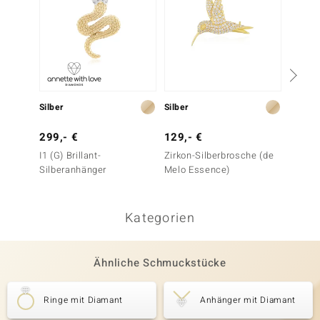
Silber
Silber
Gold
299,- €
129,- €
1.699
I1 (G) Brillant-
Zirkon-Silberbrosche (de
SI2 (H)
Silberanhänger
Melo Essence)
(de Me
Kategorien
Ähnliche Schmuckstücke
Ringe mit Diamant
Anhänger mit Diamant