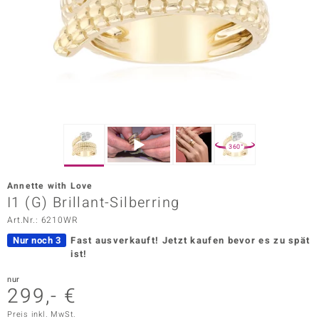
ors Edition
ana
Prince Designs
o
360°
Chic
Annette with Love
insell
I1 (G) Brillant-Silberring
Art.Nr.: 6210WR
n Vogue
Nur noch 3
Fast ausverkauft!
Jetzt kaufen bevor es zu spät
 Show
ist!
o Paraíso
nur
299,- €
Classics
Preis inkl. MwSt.