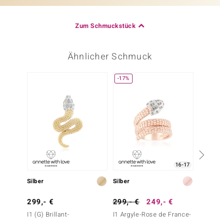
Zum Schmuckstück
Ähnlicher Schmuck
-17%
16-17
Silber
Silber
Gold
299,- €
299,- €
249,- €
3.999
I1 (G) Brillant-
I1 Argyle-Rose de France-
SI1 (G)