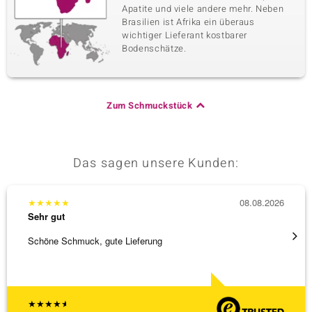
Apatite und viele andere mehr. Neben
Brasilien ist Afrika ein überaus
wichtiger Lieferant kostbarer
Bodenschätze.
Zum Schmuckstück
Das sagen unsere Kunden:
★
★
★
★
★
08.08.2026
★
★
★
Sehr gut
Sehr g
Schöne Schmuck, gute Lieferung
Immer 
★
★
★
★
★