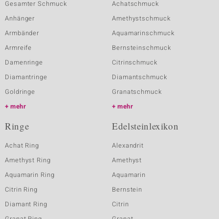
Gesamter Schmuck
Achatschmuck
Anhänger
Amethystschmuck
Armbänder
Aquamarinschmuck
Armreife
Bernsteinschmuck
Damenringe
Citrinschmuck
Diamantringe
Diamantschmuck
Goldringe
Granatschmuck
mehr
mehr
Ringe
Edelsteinlexikon
Achat Ring
Alexandrit
Amethyst Ring
Amethyst
Aquamarin Ring
Aquamarin
Citrin Ring
Bernstein
Diamant Ring
Citrin
Granat Ring
Granat