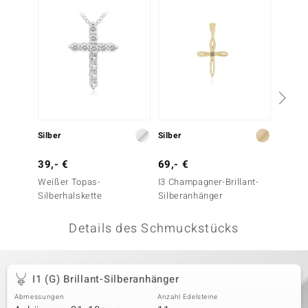
 JUWELO
remonti
uca
no Collection
ENTS BY DE MELO
Silber
Silber
Gold
va
39,- €
69,- €
89,- 
Weißer Topas-
I3 Champagner-Brillant-
Goldan
otenier
Silberhalskette
Silberanhänger
 1894 Collection
Details des Schmuckstücks
ana
I1 (G) Brillant-Silberanhänger
Abmessungen
Anzahl Edelsteine