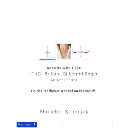
ors Edition
ana
Prince Designs
360°
o
Chic
Annette with Love
I1 (G) Brillant-Silberanhänger
insell
Art.Nr.: 8568YJ
n Vogue
Leider ist dieser Artikel ausverkauft.
 Show
Ähnlicher Schmuck
o Paraíso
Classics
Nur noch 1
NEU