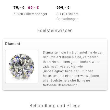
79,- €
69,- €
999,- €
199,-
Zirkon-Silberanhänger
SI1 (G) Brillant-
I1 Arg
Goldanhänger
Brillan
Edelsteinwissen
Diamant
Diamanten, die im Erdmantel im Herzen
der Erde entstanden sind, verdanken
ihren Namen dem griechischen Wort
„adamas“, was so viel wie
„unbesiegbar“ bedeutet – für den
härtesten und einen der wertvollsten
aller Edelsteine sicherlich eine
treffende Bezeichnung!
Behandlung und Pflege