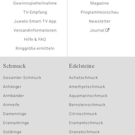
Gewinnspielteilnahme
Magazine
TV-Empfang
Programmvorschau
Juwelo-Smart-TV App
Newsletter
Versandinformationen
Journal
Hilfe & FAQ
Ringgröße ermitteln
Schmuck
Edelsteine
Gesamter Schmuck
Achatschmuck
Anhänger
Amethystschmuck
Armbänder
Aquamarinschmuck
Armreife
Bernsteinschmuck
Damenringe
Citrinschmuck
Diamantringe
Diamantschmuck
Goldringe
Granatschmuck