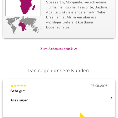
Spessartin, Morganite, verschiedene
Turmaline, Rubine, Tsavorite, Saphire,
Apatite und viele andere mehr. Neben
Brasilien ist Afrika ein überaus
wichtiger Lieferant kostbarer
Bodenschätze.
Zum Schmuckstück
Das sagen unsere Kunden:
★
★
★
★
★
07.08.2026
★
★
★
Sehr gut
Sehr g
Alles super
Eine V
zu noc
[ weite