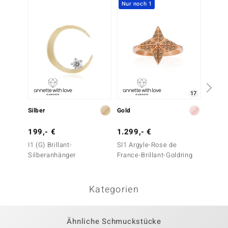
Nur noch 1
Nur n
17
Silber
Gold
Gold
199,- €
1.299,- €
1.499
I1 (G) Brillant-
SI1 Argyle-Rose de
SI1 Ar
Silberanhänger
France-Brillant-Goldring
France-
Goldan
Kategorien
Ähnliche Schmuckstücke