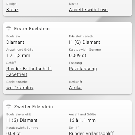
Design
Marke
Kreuz
Annette with Love
Erster Edelstein
Edelstein
Edelsteinvarietät
Diamant
I1 (G) Diamant
Anzahl und Größe
Karatgewicht Summe
1 à 1,3 mm
0,009 ct
Schliff
Fassung
Runder Brillantschliff,
Pavéfassung
Facettiert
Edelsteinfarbe
Herkunft
weiß/farblos
Afrika
Zweiter Edelstein
Edelsteinvarietät
Anzahl und Größe
I1 (G) Diamant
16 à 1,1 mm
Karatgewicht Summe
Schliff
0,08 ct
Runder Brillantschliff