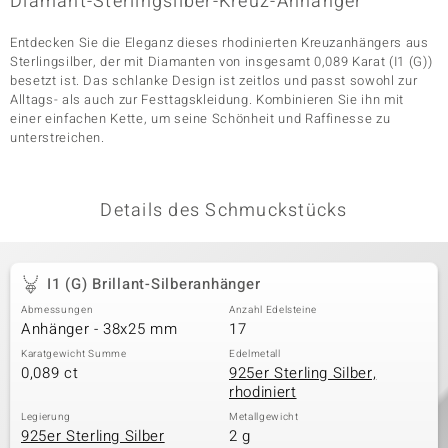
Diamant-Sterlingsilber-Kreuz-Anhänger
Entdecken Sie die Eleganz dieses rhodinierten Kreuzanhängers aus
Sterlingsilber, der mit Diamanten von insgesamt 0,089 Karat (I1 (G))
& Classics
besetzt ist. Das schlanke Design ist zeitlos und passt sowohl zur
Alltags- als auch zur Festtagskleidung. Kombinieren Sie ihn mit
Minerale
einer einfachen Kette, um seine Schönheit und Raffinesse zu
unterstreichen.
Details des Schmuckstücks
I1 (G) Brillant-Silberanhänger
Abmessungen
Anzahl Edelsteine
Anhänger - 38x25 mm
17
Karatgewicht Summe
Edelmetall
0,089 ct
925er Sterling Silber,
rhodiniert
Legierung
Metallgewicht
925er Sterling Silber
2 g