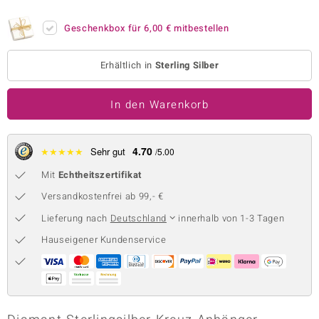
 JUWELO
Geschenkbox für
6,00 €
mitbestellen
remonti
Erhältlich in
Sterling Silber
uca
In den Warenkorb
no Collection
ENTS BY DE MELO
4.70
★
★
★
★
★
Sehr gut
/5.00
va
Mit
Echtheitszertifikat
otenier
Versandkostenfrei ab 99,- €
Lieferung nach
Deutschland
innerhalb von 1-3 Tagen
 1894 Collection
Hauseigener Kundenservice
ana