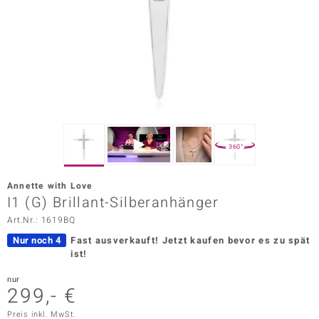
ors Edition
ana
Prince Designs
o
360°
Chic
Annette with Love
insell
I1 (G) Brillant-Silberanhänger
Art.Nr.: 1619BQ
n Vogue
Nur noch 4
Fast ausverkauft!
Jetzt kaufen bevor es zu spät
 Show
ist!
o Paraíso
nur
299,- €
Classics
Preis inkl. MwSt.