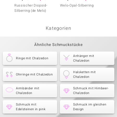
Russischer Diopsid-
Welo-Opal-Silberring
Mezezo
Silberring (de Melo)
Kategorien
Ähnliche Schmuckstücke
Anhänger mit
Ringe mit Chalzedon
Chalzedon
Halsketten mit
Ohrringe mit Chalzedon
Chalzedon
Armbänder mit
Schmuck mit Himbeer-
Chalzedon
Chalzedon
Schmuck mit
Schmuck im gleichen
Edelsteinen in pink
Design