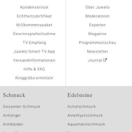
Kundenservice
Über Juwelo
Echtheitszertifikat
Moderatoren
Willkommenspaket
Experten
Gewinnspielteilnahme
Magazine
TV-Empfang
Programmvorschau
Juwelo-Smart-TV App
Newsletter
Versandinformationen
Journal
Hilfe & FAQ
Ringgröße ermitteln
Schmuck
Edelsteine
Gesamter Schmuck
Achatschmuck
Anhänger
Amethystschmuck
Armbänder
Aquamarinschmuck