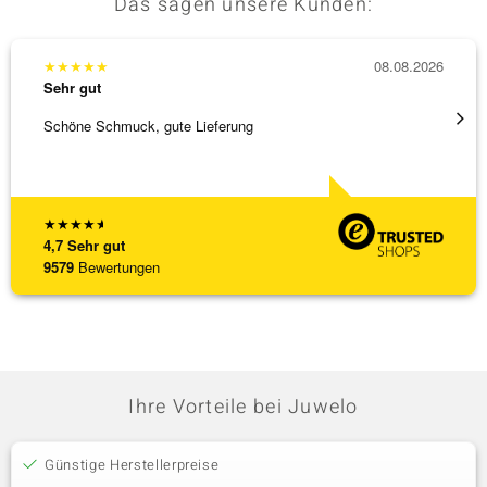
Das sagen unsere Kunden:
★
★
★
★
★
08.08.2026
★
★
★
Sehr gut
Sehr g
Schöne Schmuck, gute Lieferung
Immer 
★
★
★
★
★
4,7
Sehr gut
9579
Bewertungen
Ihre Vorteile bei Juwelo
Günstige Herstellerpreise