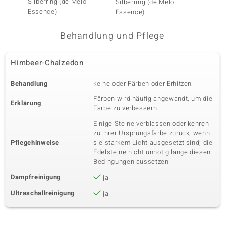
Silberring (de Melo
Silberr
Silberring (de Melo
Essence)
Essence)
Behandlung und Pflege
Himbeer-Chalzedon
Behandlung
keine oder Färben oder Erhitzen
Färben wird häufig angewandt, um die
Erklärung
Farbe zu verbessern
Einige Steine verblassen oder kehren
zu ihrer Ursprungsfarbe zurück, wenn
Pflegehinweise
sie starkem Licht ausgesetzt sind; die
Edelsteine nicht unnötig lange diesen
Bedingungen aussetzen
Dampfreinigung
ja
Ultraschallreinigung
ja