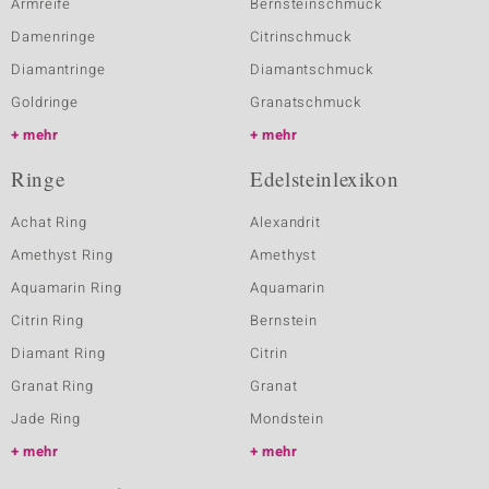
Armreife
Bernsteinschmuck
Damenringe
Citrinschmuck
Diamantringe
Diamantschmuck
Goldringe
Granatschmuck
mehr
mehr
Ringe
Edelsteinlexikon
Achat Ring
Alexandrit
Amethyst Ring
Amethyst
Aquamarin Ring
Aquamarin
Citrin Ring
Bernstein
Diamant Ring
Citrin
Granat Ring
Granat
Jade Ring
Mondstein
mehr
mehr