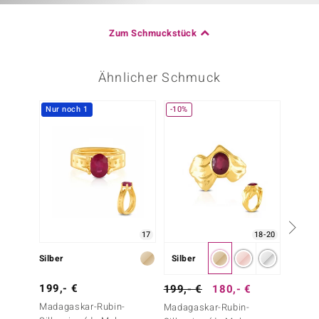
Zum Schmuckstück
Ähnlicher Schmuck
Nur noch 1
-10%
17
18-20
Silber
Silber
Silber
199,- €
69,- 
199,- €
180,- €
Madagaskar-Rubin-
Burmes
Madagaskar-Rubin-