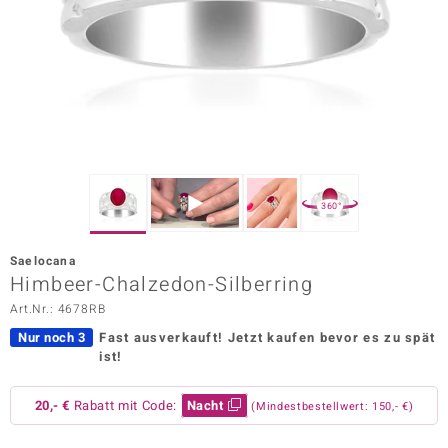
ors Edition
ana
Prince Designs
o
360°
Chic
Saelocana
insell
Himbeer-Chalzedon-Silberring
Art.Nr.: 4678RB
n Vogue
Nur noch 3
Fast ausverkauft!
Jetzt kaufen bevor es zu spät
 Show
ist!
o Paraíso
20,- €
Rabatt mit Code:
Nacht
(Mindestbestellwert: 150,- €)
Classics