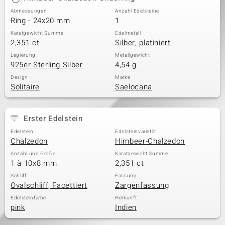
Abmessungen
Anzahl Edelsteine
Ring - 24x20 mm
1
Karatgewicht Summe
Edelmetall
2,351 ct
Silber, platiniert
Legierung
Metallgewicht
925er Sterling Silber
4,54 g
Design
Marke
Solitaire
Saelocana
Erster Edelstein
Edelstein
Edelsteinvarietät
Chalzedon
Himbeer-Chalzedon
Anzahl und Größe
Karatgewicht Summe
1 à 10x8 mm
2,351 ct
Schliff
Fassung
Ovalschliff, Facettiert
Zargenfassung
Edelsteinfarbe
Herkunft
pink
Indien