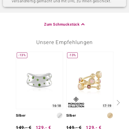
versandfertig gemacht und mit DHL zu Ihnen geschickt.
Zum Schmuckstück
Unsere Empfehlungen
-13%
-13%
16-18
17-19
Silber
Silber
Silber
149,- €
129,- €
149,- €
129,- €
149,-