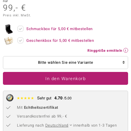
nur
99,- €
 JUWELO
Preis inkl. MwSt.
remonti
Schmuckbox für
5,00 €
mitbestellen
uca
Geschenkbox für
5,00 €
mitbestellen
no Collection
Ringgröße ermitteln
ENTS BY DE MELO
Bitte wählen Sie eine Variante
va
In den Warenkorb
otenier
 1894 Collection
4.70
★
★
★
★
★
Sehr gut
/5.00
Mit
Echtheitszertifikat
ana
Versandkostenfrei ab 99,- €
Lieferung nach
Deutschland
innerhalb von 1-3 Tagen