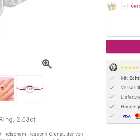
Onyx
Peridot
ns
♦ Silberhalsketten
TPC
Ges
Rhodolith
Spektro
k
♦ Silberohrringe
Trends & Classics
Türkis
Turmal
♦ Silberanhänger
Vitale Minerale
n
Platinschmuck
Blau
Grün
★
★
★
★
★
Mit
Echt
Versandk
360°
Lieferu
Hauseig
Ring, 2,63ct
t indischem Hessonit-Granat, der von