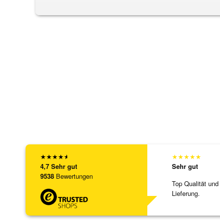
★
★
★
★
★
★
★
★
★
★
4,7
Sehr gut
Sehr gut
9538
Bewertungen
Top Qualität und
Lieferung.