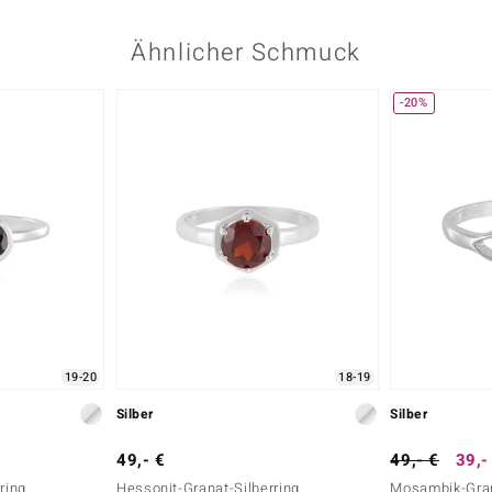
Ähnlicher Schmuck
-20%
19-20
18-19
Silber
Silber
49,- €
49,- €
39,-
ring
Hessonit-Granat-Silberring
Mosambik-Gran