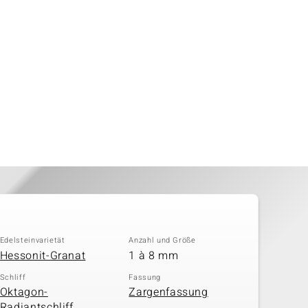
Edelsteinvarietät
Anzahl und Größe
Hessonit-Granat
1 à 8 mm
Schliff
Fassung
Oktagon-
Zargenfassung
Radiantschliff,