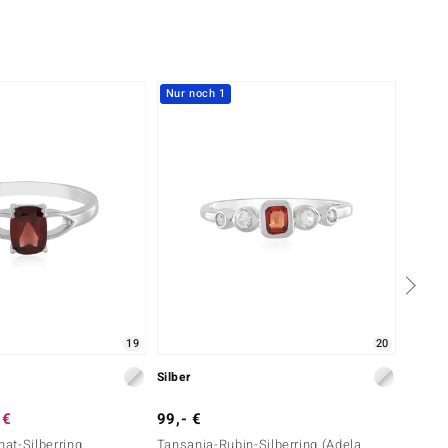
Nur noch 1
-20%
19
20
Silber
Silber
 €
99,- €
49,- 
at-Silberring
Tansania-Rubin-Silberring (Adela
Mosamb