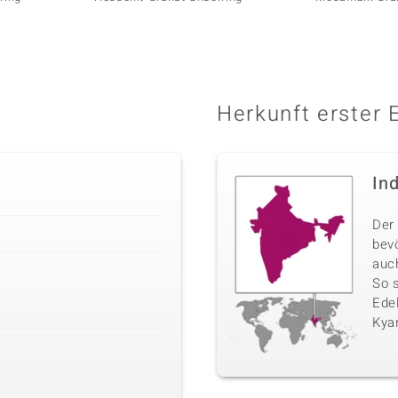
Herkunft erster 
In
Der 
bev
auc
So 
Edel
Kyan