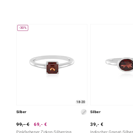
-30%
18-20
Silber
Silber
99,- €
69,- €
39,- €
Pinkfarbener Zirkon-Silberring
Indischer Granat-Silber