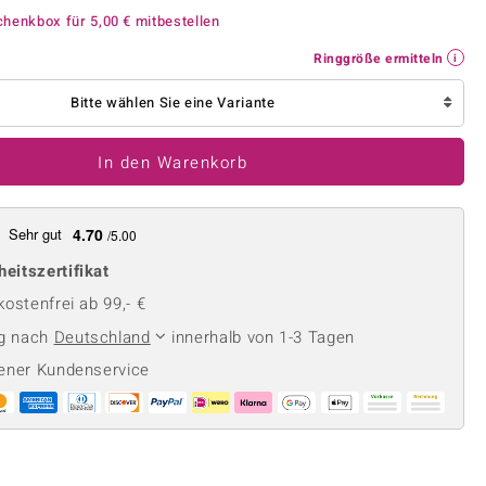
Perle
Ringgröße ermitteln
chenkbox für
5,00 €
mitbestellen
lith
Spinell
Ringgröße ermitteln
in
Zirkon
Bitte wählen Sie eine Variante
Gelb
In den Warenkorb
Sehr gut
4.70
/5.00
heitszertifikat
ostenfrei ab 99,- €
ng nach
Deutschland
innerhalb von 1-3 Tagen
ener Kundenservice