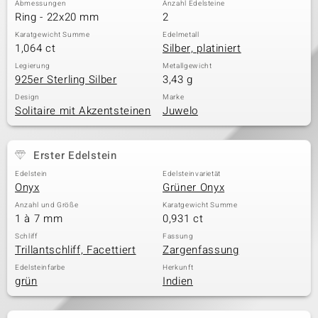
Abmessungen
Anzahl Edelsteine
Ring - 22x20 mm
2
Karatgewicht Summe
Edelmetall
1,064 ct
Silber, platiniert
& Classics
Legierung
Metallgewicht
925er Sterling Silber
3,43 g
Minerale
Design
Marke
Solitaire mit Akzentsteinen
Juwelo
Erster Edelstein
Edelstein
Edelsteinvarietät
Onyx
Grüner Onyx
Anzahl und Größe
Karatgewicht Summe
1 à 7 mm
0,931 ct
Schliff
Fassung
Trillantschliff, Facettiert
Zargenfassung
Edelsteinfarbe
Herkunft
grün
Indien