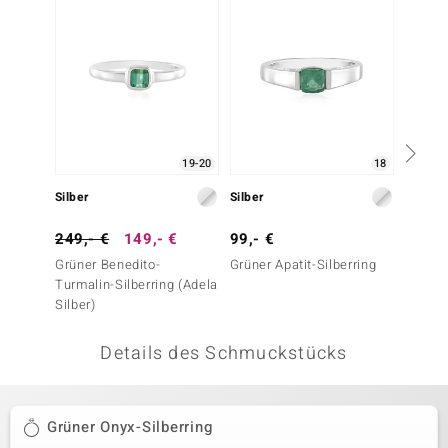
 JUWELO
remonti
uca
no Collection
19-20
18
ENTS BY DE MELO
Silber
Silber
Silber
va
249,- €
149,- €
99,- €
199,-
Grüner Benedito-
Grüner Apatit-Silberring
Grüner
otenier
Turmalin-Silberring (Adela
Silberr
Silber)
 1894 Collection
Details des Schmuckstücks
ana
Grüner Onyx-Silberring