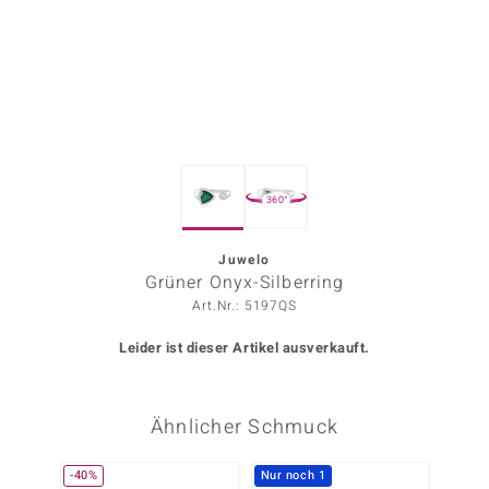
ors Edition
ana
Prince Designs
360°
o
Chic
Juwelo
Grüner Onyx-Silberring
insell
Art.Nr.: 5197QS
n Vogue
Leider ist dieser Artikel ausverkauft.
 Show
Ähnlicher Schmuck
o Paraíso
Classics
-40%
Nur noch 1
-50%