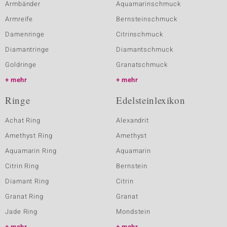
Armbänder
Aquamarinschmuck
Armreife
Bernsteinschmuck
Damenringe
Citrinschmuck
Diamantringe
Diamantschmuck
Goldringe
Granatschmuck
mehr
mehr
Ringe
Edelsteinlexikon
Achat Ring
Alexandrit
Amethyst Ring
Amethyst
Aquamarin Ring
Aquamarin
Citrin Ring
Bernstein
Diamant Ring
Citrin
Granat Ring
Granat
Jade Ring
Mondstein
mehr
mehr