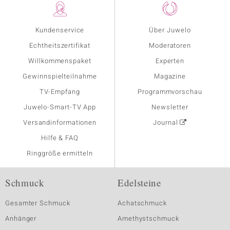
Kundenservice
Über Juwelo
Echtheitszertifikat
Moderatoren
Willkommenspaket
Experten
Gewinnspielteilnahme
Magazine
TV-Empfang
Programmvorschau
Juwelo-Smart-TV App
Newsletter
Versandinformationen
Journal
Hilfe & FAQ
Ringgröße ermitteln
Schmuck
Edelsteine
Gesamter Schmuck
Achatschmuck
Anhänger
Amethystschmuck