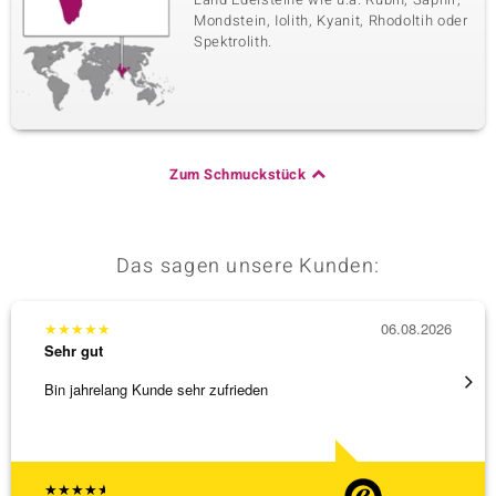
Mondstein, Iolith, Kyanit, Rhodoltih oder
Spektrolith.
Zum Schmuckstück
Das sagen unsere Kunden:
★
★
★
★
★
06.08.2026
★
★
★
Sehr gut
Sehr g
Bin jahrelang Kunde sehr zufrieden
Schnel
★
★
★
★
★