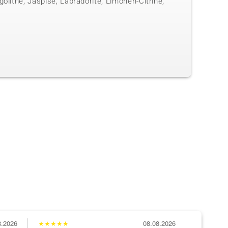
olithe, Jaspise, Labradorite, Limonen-Citrine,
8.2026
★
★
★
★
★
08.08.2026