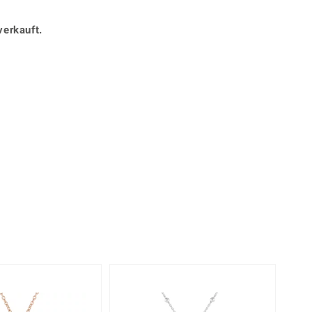
Perle
Ringgröße ermitteln
lith
Spinell
verkauft.
in
Zirkon
Gelb