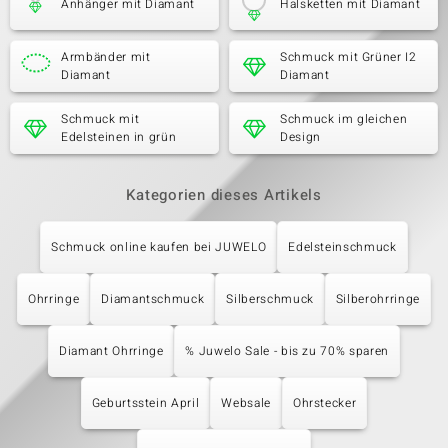
Anhänger mit Diamant
Halsketten mit Diamant
Armbänder mit
Schmuck mit Grüner I2
Diamant
Diamant
Schmuck mit
Schmuck im gleichen
Edelsteinen in grün
Design
Kategorien dieses Artikels
Schmuck online kaufen bei JUWELO
Edelsteinschmuck
Ohrringe
Diamantschmuck
Silberschmuck
Silberohrringe
Diamant Ohrringe
% Juwelo Sale - bis zu 70% sparen
Geburtsstein April
Websale
Ohrstecker