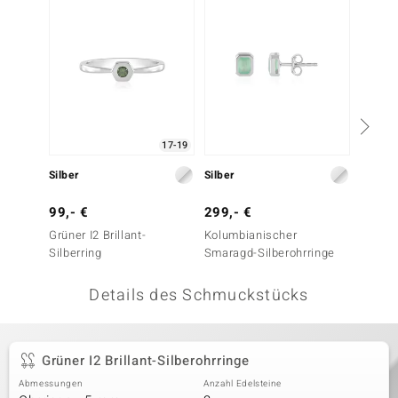
 JUWELO
remonti
uca
no Collection
17-19
ENTS BY DE MELO
Silber
Silber
Silber
va
99,- €
299,- €
199,-
Grüner I2 Brillant-
Kolumbianischer
Paraib
otenier
Silberring
Smaragd-Silberohrringe
Silbero
 1894 Collection
Details des Schmuckstücks
ana
Grüner I2 Brillant-Silberohrringe
Abmessungen
Anzahl Edelsteine