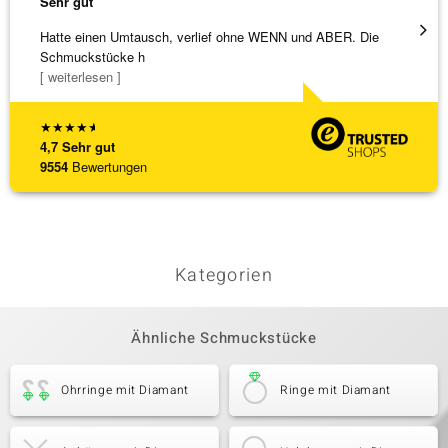
Sehr gut
Sehr g
Hatte einen Umtausch, verlief ohne WENN und ABER. Die
Alles 
Schmuckstücke h
[ weiterlesen ]
★
★
★
★
★
4,7
Sehr gut
9554
Bewertungen
Kategorien
Ähnliche Schmuckstücke
Ohrringe mit Diamant
Ringe mit Diamant