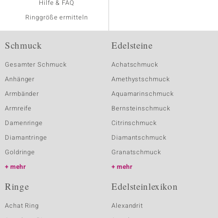
Hilfe & FAQ
Ringgröße ermitteln
Schmuck
Edelsteine
Gesamter Schmuck
Achatschmuck
Anhänger
Amethystschmuck
Armbänder
Aquamarinschmuck
Armreife
Bernsteinschmuck
Damenringe
Citrinschmuck
Diamantringe
Diamantschmuck
Goldringe
Granatschmuck
mehr
mehr
Ringe
Edelsteinlexikon
Achat Ring
Alexandrit