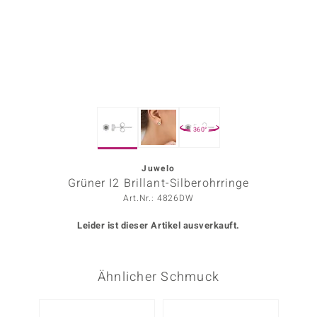
ors Edition
ana
Prince Designs
360°
o
Chic
Juwelo
Grüner I2 Brillant-Silberohrringe
insell
Art.Nr.: 4826DW
n Vogue
Leider ist dieser Artikel ausverkauft.
 Show
Ähnlicher Schmuck
o Paraíso
Classics
-10%