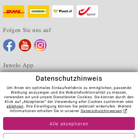
Folgen Sie uns auf
Juwelo App
Datenschutzhinweis
Um Ihnen ein optimales Einkaufserlebnis zu ermöglichen, passende
Werbung anzuzeigen und die Websitefunktionalität zu messen,
verwenden wir und unsere Dienstleister Cookies. Sie können durch den
Karriere
AGB
Datenschutz
Cookies
Impressum
Klick auf „Akzeptieren“ der Verwendung aller Cookies zustimmen oder
Kontakt
Vertrag widerrufen
ablehnen
. Ihre Einwilligung können Sie jederzeit widerrufen. Weitere
Informationen erhalten Sie in unseren
Datenschutzhinweisen
.
Visit our stores in other countries:
Alle akzeptieren
© Juwelo Deutschland GmbH (ein Tochterunternehmen der elumeo