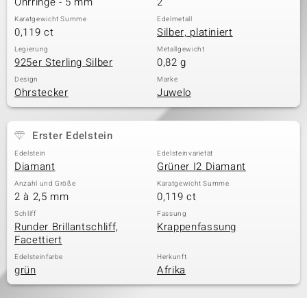
Ohrringe - 5 mm
2
Karatgewicht Summe
Edelmetall
0,119 ct
Silber, platiniert
& Classics
Legierung
Metallgewicht
925er Sterling Silber
0,82 g
Minerale
Design
Marke
Ohrstecker
Juwelo
Erster Edelstein
Edelstein
Edelsteinvarietät
Diamant
Grüner I2 Diamant
Anzahl und Größe
Karatgewicht Summe
2 à 2,5 mm
0,119 ct
Schliff
Fassung
Runder Brillantschliff,
Krappenfassung
Facettiert
Edelsteinfarbe
Herkunft
grün
Afrika