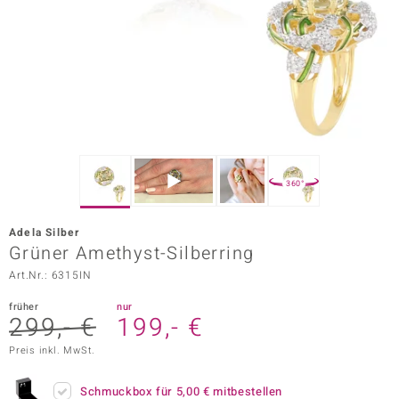
ors Edition
ana
Prince Designs
o
360°
Chic
Adela Silber
insell
Grüner Amethyst-Silberring
Art.Nr.: 6315IN
n Vogue
früher
nur
 Show
299,- €
199,- €
o Paraíso
Preis inkl. MwSt.
Classics
Schmuckbox für
5,00 €
mitbestellen