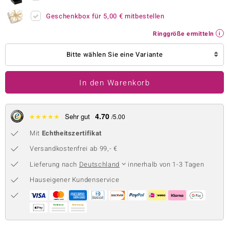
 JUWELO
Geschenkbox für
5,00 €
mitbestellen
Ringgröße ermitteln
remonti
Bitte wählen Sie eine Variante
uca
no Collection
In den Warenkorb
ENTS BY DE MELO
4.70
★
★
★
★
★
Sehr gut
/5.00
va
Mit
Echtheitszertifikat
otenier
Versandkostenfrei ab 99,- €
 1894 Collection
Lieferung nach
Deutschland
innerhalb von 1-3 Tagen
Hauseigener Kundenservice
ana