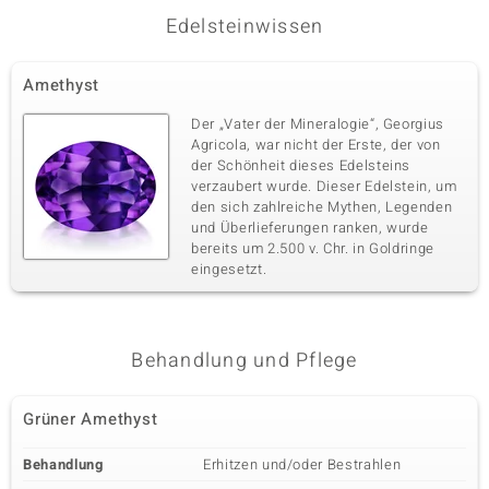
Edelsteinwissen
Fünfter Edelstein
Amethyst
Edelsteinvarietät
Anzahl und Größe
Zirkon
14 à 1,2 mm
Der „Vater der Mineralogie“, Georgius
Agricola, war nicht der Erste, der von
Karatgewicht Summe
Schliff
0,126 ct
Rundschliff
der Schönheit dieses Edelsteins
verzaubert wurde. Dieser Edelstein, um
Fassung
Herkunft
den sich zahlreiche Mythen, Legenden
Krappenfassung
Kambodscha
und Überlieferungen ranken, wurde
bereits um 2.500 v. Chr. in Goldringe
eingesetzt.
Sechster Edelstein
Edelsteinvarietät
Anzahl und Größe
Zirkon
74 à 1 mm
Behandlung und Pflege
Karatgewicht Summe
Schliff
0,466 ct
Rundschliff
Fassung
Herkunft
Grüner Amethyst
Krappenfassung
Kambodscha
Behandlung
Erhitzen und/oder Bestrahlen