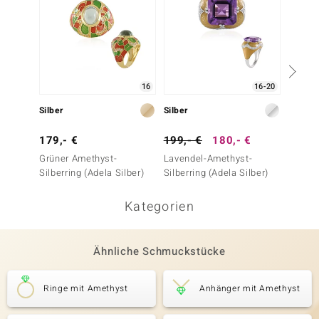
16
16-20
Silber
Silber
Silber
179,- €
199,- €
180,- €
249,-
Grüner Amethyst-
Lavendel-Amethyst-
Grüner
Silberring (Adela Silber)
Silberring (Adela Silber)
Silberr
Kategorien
Ähnliche Schmuckstücke
Ringe mit Amethyst
Anhänger mit Amethyst