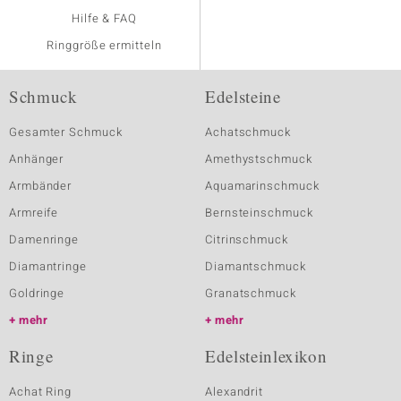
Hilfe & FAQ
Ringgröße ermitteln
Schmuck
Edelsteine
Gesamter Schmuck
Achatschmuck
Anhänger
Amethystschmuck
Armbänder
Aquamarinschmuck
Armreife
Bernsteinschmuck
Damenringe
Citrinschmuck
Diamantringe
Diamantschmuck
Goldringe
Granatschmuck
mehr
mehr
Ringe
Edelsteinlexikon
Achat Ring
Alexandrit