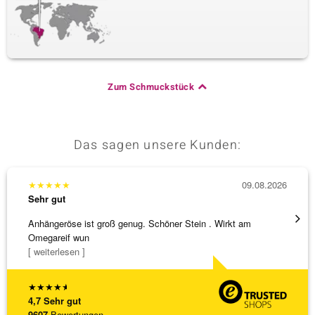
Zum Schmuckstück
Das sagen unsere Kunden:
★
★
★
★
★
09.08.2026
★
★
★
Sehr gut
Sehr g
Anhängeröse ist groß genug. Schöner Stein . Wirkt am
Sehr 
Omegareif wun
[ weiterlesen ]
★
★
★
★
★
4,7
Sehr gut
9607
Bewertungen