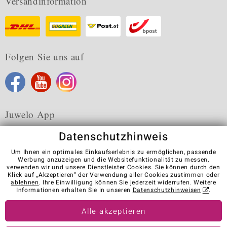
Versandinformation
Folgen Sie uns auf
Juwelo App
Datenschutzhinweis
Um Ihnen ein optimales Einkaufserlebnis zu ermöglichen, passende
Werbung anzuzeigen und die Websitefunktionalität zu messen,
verwenden wir und unsere Dienstleister Cookies. Sie können durch den
Karriere
AGB
Datenschutz
Cookies
Impressum
Klick auf „Akzeptieren“ der Verwendung aller Cookies zustimmen oder
Kontakt
Vertrag widerrufen
ablehnen
. Ihre Einwilligung können Sie jederzeit widerrufen. Weitere
Informationen erhalten Sie in unseren
Datenschutzhinweisen
.
Visit our stores in other countries:
Alle akzeptieren