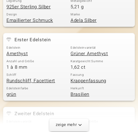
Legierung
Metallgewicht
925er Sterling Silber
5,21 g
Design
Marke
Emaillierter Schmuck
Adela Silber
Erster Edelstein
Edelstein
Edelsteinvarietät
Amethyst
Grüner Amethyst
Anzahl und Größe
Karatgewicht Summe
1 à 8 mm
1,62 ct
Schliff
Fassung
Rundschliff, Facettiert
Krappenfassung
Edelsteinfarbe
Herkunft
grün
Brasilien
Zweiter Edelstein
Edelsteinvarietät
Anzahl und Größe
zeige mehr
Zirkon
8 à 1,8 mm
Karatgewicht Summe
Schliff