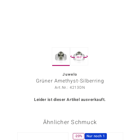
ors Edition
ana
Prince Designs
360°
o
Chic
Juwelo
Grüner Amethyst-Silberring
insell
Art.Nr.: 4213DN
n Vogue
Leider ist dieser Artikel ausverkauft.
 Show
Ähnlicher Schmuck
o Paraíso
Classics
-20%
Nur noch 1
-20%