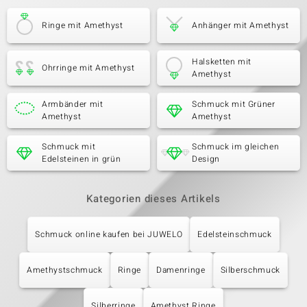
Ringe mit Amethyst
Anhänger mit Amethyst
Halsketten mit
Ohrringe mit Amethyst
Amethyst
Armbänder mit
Schmuck mit Grüner
Amethyst
Amethyst
Schmuck mit
Schmuck im gleichen
Edelsteinen in grün
Design
Kategorien dieses Artikels
Schmuck online kaufen bei JUWELO
Edelsteinschmuck
Amethystschmuck
Ringe
Damenringe
Silberschmuck
Silberringe
Amethyst Ringe