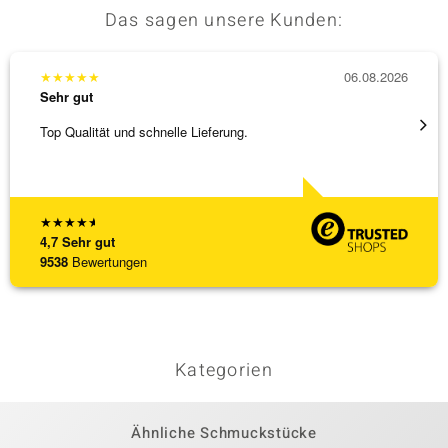
Das sagen unsere Kunden:
★
★
★
★
★
06.08.2026
★
★
★
Sehr gut
Sehr g
Top Qualität und schnelle Lieferung.
Schnel
★
★
★
★
★
4,7
Sehr gut
9538
Bewertungen
Kategorien
Ähnliche Schmuckstücke