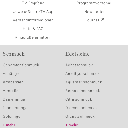
TV-Empfang
Programmvorschau
Juwelo-Smart-TV App
Newsletter
Versandinformationen
Journal
Hilfe & FAQ
Ringgröße ermitteln
Schmuck
Edelsteine
Gesamter Schmuck
Achatschmuck
Anhänger
Amethystschmuck
Armbänder
Aquamarinschmuck
Armreife
Bernsteinschmuck
Damenringe
Citrinschmuck
Diamantringe
Diamantschmuck
Goldringe
Granatschmuck
mehr
mehr