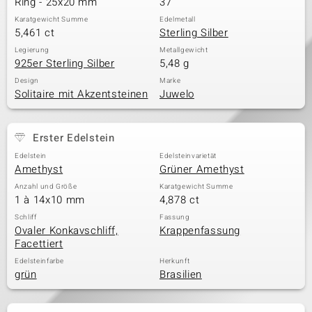
Ring - 25x20 mm
37
Karatgewicht Summe
Edelmetall
5,461 ct
Sterling Silber
& Classics
Legierung
Metallgewicht
925er Sterling Silber
5,48 g
Minerale
Design
Marke
Solitaire mit Akzentsteinen
Juwelo
Erster Edelstein
Edelstein
Edelsteinvarietät
Amethyst
Grüner Amethyst
Anzahl und Größe
Karatgewicht Summe
1 à 14x10 mm
4,878 ct
Schliff
Fassung
Ovaler Konkavschliff,
Krappenfassung
Facettiert
Edelsteinfarbe
Herkunft
grün
Brasilien