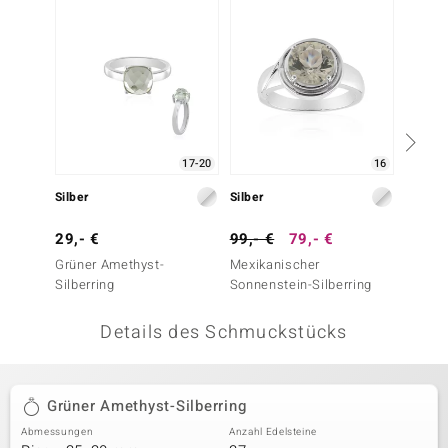
 JUWELO
remonti
uca
no Collection
17-20
16
ENTS BY DE MELO
Silber
Silber
Silber
va
29,- €
99,- €
79,- €
49,- 
Grüner Amethyst-
Mexikanischer
Ouro V
otenier
Silberring
Sonnenstein-Silberring
Silberr
 1894 Collection
Details des Schmuckstücks
ana
Grüner Amethyst-Silberring
Abmessungen
Anzahl Edelsteine