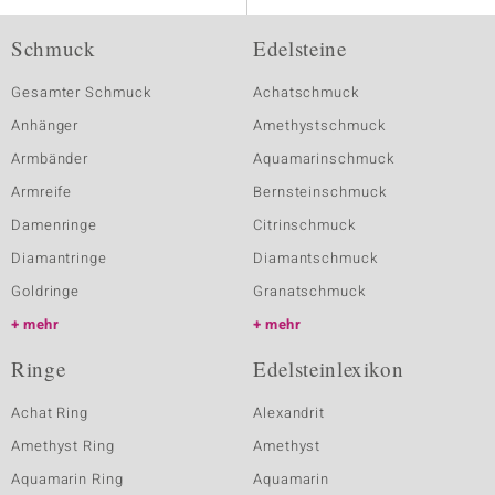
Schmuck
Edelsteine
Gesamter Schmuck
Achatschmuck
Anhänger
Amethystschmuck
Armbänder
Aquamarinschmuck
Armreife
Bernsteinschmuck
Damenringe
Citrinschmuck
Diamantringe
Diamantschmuck
Goldringe
Granatschmuck
mehr
mehr
Ringe
Edelsteinlexikon
Achat Ring
Alexandrit
Amethyst Ring
Amethyst
Aquamarin Ring
Aquamarin