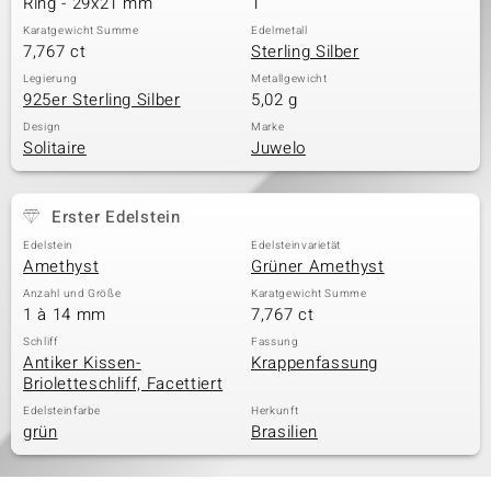
Ring - 29x21 mm
1
Karatgewicht Summe
Edelmetall
7,767 ct
Sterling Silber
& Classics
Legierung
Metallgewicht
925er Sterling Silber
5,02 g
Minerale
Design
Marke
Solitaire
Juwelo
Erster Edelstein
Edelstein
Edelsteinvarietät
Amethyst
Grüner Amethyst
Anzahl und Größe
Karatgewicht Summe
1 à 14 mm
7,767 ct
Schliff
Fassung
Antiker Kissen-
Krappenfassung
Brioletteschliff, Facettiert
Edelsteinfarbe
Herkunft
grün
Brasilien