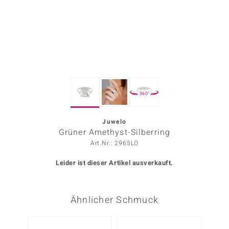
ors Edition
ana
Prince Designs
360°
o
Chic
Juwelo
Grüner Amethyst-Silberring
insell
Art.Nr.: 2965LO
n Vogue
Leider ist dieser Artikel ausverkauft.
 Show
Ähnlicher Schmuck
o Paraíso
Classics