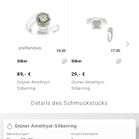
 JUWELO
remonti
uca
no Collection
16-20
17-20
ENTS BY DE MELO
Silber
Silber
Silber
va
89,- €
29,- €
129,-
Grüner Amethyst-
Grüner Amethyst-
Grüner
otenier
Silberring
Silberring
Silberr
 1894 Collection
Details des Schmuckstücks
ana
Grüner Amethyst-Silberring
Abmessungen
Anzahl Edelsteine