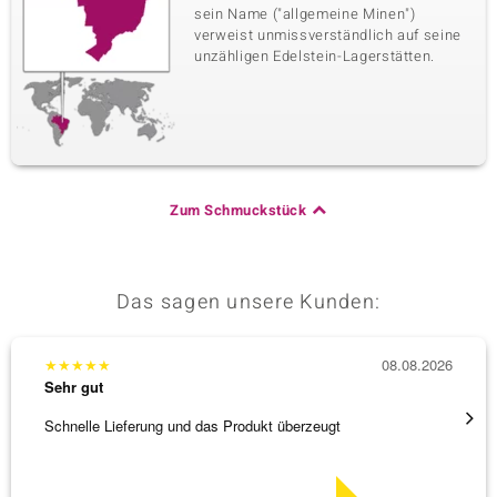
sein Name ("allgemeine Minen")
verweist unmissverständlich auf seine
unzähligen Edelstein-Lagerstätten.
Zum Schmuckstück
Das sagen unsere Kunden:
★
★
★
★
★
08.08.2026
★
★
★
Sehr gut
Sehr g
Schnelle Lieferung und das Produkt überzeugt
Schöne