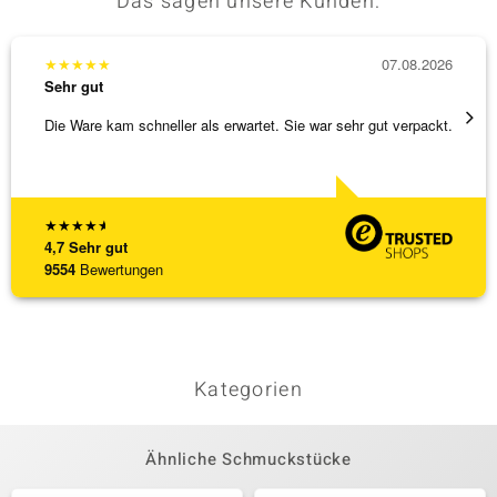
Das sagen unsere Kunden:
★
★
★
★
★
07.08.2026
★
★
★
Sehr gut
Sehr g
Die Ware kam schneller als erwartet. Sie war sehr gut verpackt.
Eine V
zu noc
[ weite
★
★
★
★
★
4,7
Sehr gut
9554
Bewertungen
Kategorien
Ähnliche Schmuckstücke