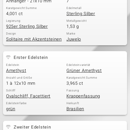
Anhänger - 21x10 mm
7
Karatgewicht Summe
Edelmetall
4,001 ct
Sterling Silber
& Classics
Legierung
Metallgewicht
925er Sterling Silber
1,53 g
Minerale
Design
Marke
Solitaire mit Akzentsteinen
Juwelo
Erster Edelstein
Edelstein
Edelsteinvarietät
Amethyst
Grüner Amethyst
Anzahl und Größe
Karatgewicht Summe
1 à 12x10 mm
3,965 ct
Schliff
Fassung
Ovalschliff, Facettiert
Krappenfassung
Edelsteinfarbe
Herkunft
grün
Brasilien
Zweiter Edelstein