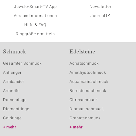
Juwelo-Smart-TV App
Newsletter
Versandinformationen
Journal
Hilfe & FAQ
Ringgröße ermitteln
Schmuck
Edelsteine
Gesamter Schmuck
Achatschmuck
Anhänger
Amethystschmuck
Armbänder
Aquamarinschmuck
Armreife
Bernsteinschmuck
Damenringe
Citrinschmuck
Diamantringe
Diamantschmuck
Goldringe
Granatschmuck
mehr
mehr