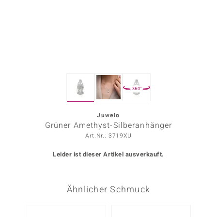
ors Edition
ana
Prince Designs
360°
o
Chic
Juwelo
Grüner Amethyst-Silberanhänger
insell
Art.Nr.: 3719XU
n Vogue
Leider ist dieser Artikel ausverkauft.
 Show
Ähnlicher Schmuck
o Paraíso
Classics