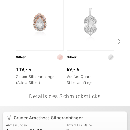
 JUWELO
remonti
uca
no Collection
ENTS BY DE MELO
Silber
Silber
Silber
va
119,- €
69,- €
39,- 
Zirkon-Silberanhänger
Weißer Quarz-
Grüner
otenier
(Adela Silber)
Silberanhänger
Silber
 1894 Collection
Details des Schmuckstücks
ana
Grüner Amethyst-Silberanhänger
Abmessungen
Anzahl Edelsteine