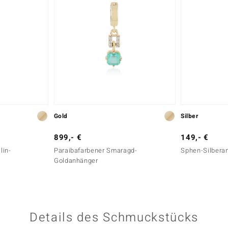
Gold
Silber
899,- €
149,- €
lin-
Paraibafarbener Smaragd-
Sphen-Silbera
Goldanhänger
Details des Schmuckstücks