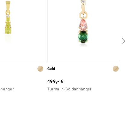
Gold
Silber
499,- €
249,-
nhänger
Turmalin-Goldanhänger
Kolum
Silber