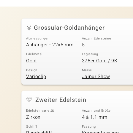
Grossular-Goldanhänger
Abmessungen
Anzahl Edelsteine
Anhänger - 22x5 mm
5
Edelmetall
Legierung
Gold
375er Gold / 9K
Design
Marke
Varioclip
Jaipur Show
Zweiter Edelstein
Edelsteinvarietät
Anzahl und Größe
Zirkon
4 à 1,1 mm
Schliff
Fassung