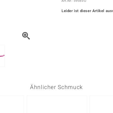
Onyx
Peridot
Art.Nr.: 5956VU
ns
♦ Silberhalsketten
TPC
Rhodolith
Spektro
k
♦ Silberohrringe
Leider ist dieser Artikel aus
Trends & Classics
Türkis
Turmal
♦ Silberanhänger
Vitale Minerale
n
Platinschmuck
Blau
Grün
Ähnlicher Schmuck