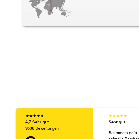
★
★
★
★
★
★
★
★
★
★
4,7
Sehr gut
Sehr gut
9538
Bewertungen
Besonders gefall
schnelle Bearbei