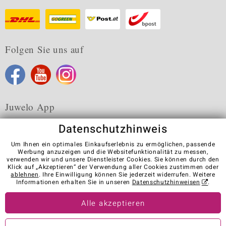
Folgen Sie uns auf
Juwelo App
Datenschutzhinweis
Um Ihnen ein optimales Einkaufserlebnis zu ermöglichen, passende
Werbung anzuzeigen und die Websitefunktionalität zu messen,
verwenden wir und unsere Dienstleister Cookies. Sie können durch den
Karriere
AGB
Datenschutz
Cookies
Impressum
Klick auf „Akzeptieren“ der Verwendung aller Cookies zustimmen oder
Kontakt
Vertrag widerrufen
ablehnen
. Ihre Einwilligung können Sie jederzeit widerrufen. Weitere
Informationen erhalten Sie in unseren
Datenschutzhinweisen
.
Visit our stores in other countries:
Alle akzeptieren
© Juwelo Deutschland GmbH (ein Tochterunternehmen der elumeo