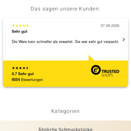
Das sagen unsere Kunden:
★
★
★
★
★
07.08.2026
★
★
★
Sehr gut
Sehr g
Die Ware kam schneller als erwartet. Sie war sehr gut verpackt.
Alles 
★
★
★
★
★
4,7
Sehr gut
9554
Bewertungen
Kategorien
Ähnliche Schmuckstücke