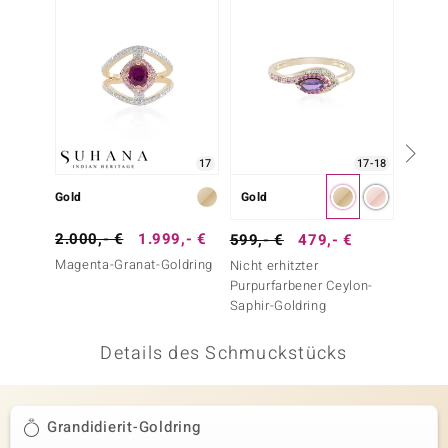
 JUWELO
remonti
uca
no Collection
17
17-18
ENTS BY DE MELO
Gold
Gold
Silber
va
2.000,- €
1.999,- €
399,-
599,- €
479,- €
Magenta-Granat-Goldring
Ratanak
Nicht erhitzter
otenier
Silberr
Purpurfarbener Ceylon-
Saphir-Goldring
 1894 Collection
Details des Schmuckstücks
ana
Grandidierit-Goldring