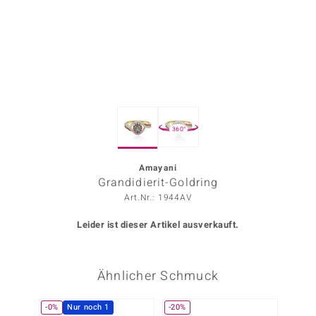
ors Edition
ana
Prince Designs
360°
o
Chic
Amayani
Grandidierit-Goldring
insell
Art.Nr.: 1944AV
n Vogue
Leider ist dieser Artikel ausverkauft.
 Show
Ähnlicher Schmuck
o Paraíso
Classics
-0%
Nur noch 1
-20%