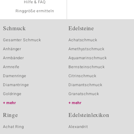
Hilfe & FAQ
Ringgröße ermitteln
Schmuck
Edelsteine
Gesamter Schmuck
Achatschmuck
Anhänger
Amethystschmuck
Armbänder
Aquamarinschmuck
Armreife
Bernsteinschmuck
Damenringe
Citrinschmuck
Diamantringe
Diamantschmuck
Goldringe
Granatschmuck
mehr
mehr
Ringe
Edelsteinlexikon
Achat Ring
Alexandrit