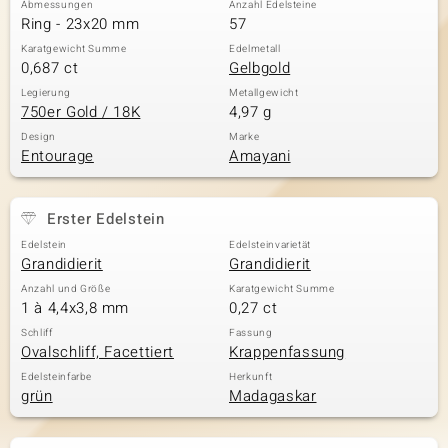
Abmessungen
Anzahl Edelsteine
Ring - 23x20 mm
57
Karatgewicht Summe
Edelmetall
0,687 ct
Gelbgold
& Classics
Legierung
Metallgewicht
750er Gold / 18K
4,97 g
Minerale
Design
Marke
Entourage
Amayani
Erster Edelstein
Edelstein
Edelsteinvarietät
Grandidierit
Grandidierit
Anzahl und Größe
Karatgewicht Summe
1 à 4,4x3,8 mm
0,27 ct
Schliff
Fassung
Ovalschliff, Facettiert
Krappenfassung
Edelsteinfarbe
Herkunft
grün
Madagaskar