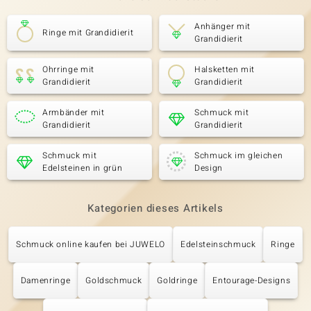
Anhänger mit
Ringe mit Grandidierit
Grandidierit
Ohrringe mit
Halsketten mit
Grandidierit
Grandidierit
Armbänder mit
Schmuck mit
Grandidierit
Grandidierit
Schmuck mit
Schmuck im gleichen
Edelsteinen in grün
Design
Kategorien dieses Artikels
Schmuck online kaufen bei JUWELO
Edelsteinschmuck
Ringe
Damenringe
Goldschmuck
Goldringe
Entourage-Designs