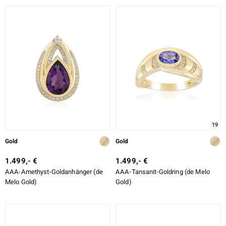
19
Gold
Gold
1.499,- €
1.499,- €
AAA-Amethyst-Goldanhänger (de
AAA-Tansanit-Goldring (de Melo
Melo Gold)
Gold)