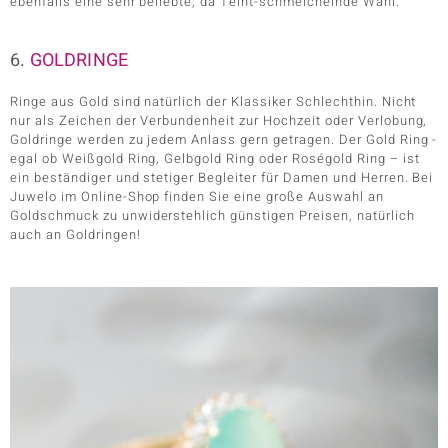
ebenfalls eine sehr beliebte, da Teint-schmeichelnde Wahl.
6.
GOLDRINGE
Ringe aus Gold sind natürlich der Klassiker Schlechthin. Nicht
nur als Zeichen der Verbundenheit zur Hochzeit oder Verlobung,
Goldringe werden zu jedem Anlass gern getragen. Der Gold Ring -
egal ob Weißgold Ring, Gelbgold Ring oder Roségold Ring – ist
ein beständiger und stetiger Begleiter für Damen und Herren. Bei
Juwelo im Online-Shop finden Sie eine große Auswahl an
Goldschmuck zu unwiderstehlich günstigen Preisen, natürlich
auch an Goldringen!