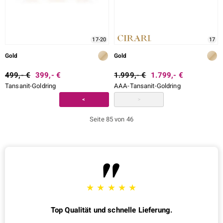
17-20
17
Gold
Gold
499,- €
399,- €
1.999,- €
1.799,- €
Tansanit-Goldring
AAA-Tansanit-Goldring
<
>
Seite 85 von 46
★
★
★
★
★
Top Qualität und schnelle Lieferung.