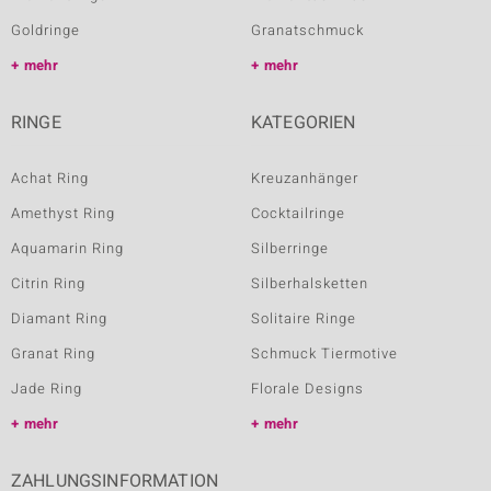
Goldringe
Granatschmuck
mehr
mehr
RINGE
KATEGORIEN
Achat Ring
Kreuzanhänger
Amethyst Ring
Cocktailringe
Aquamarin Ring
Silberringe
Citrin Ring
Silberhalsketten
Diamant Ring
Solitaire Ringe
Granat Ring
Schmuck Tiermotive
Jade Ring
Florale Designs
mehr
mehr
ZAHLUNGSINFORMATION