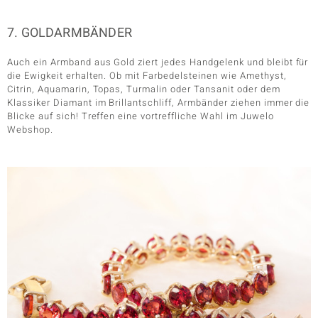
7. GOLDARMBÄNDER
Auch ein Armband aus Gold ziert jedes Handgelenk und bleibt für
die Ewigkeit erhalten. Ob mit Farbedelsteinen wie Amethyst,
Citrin, Aquamarin, Topas, Turmalin oder Tansanit oder dem
Klassiker Diamant im Brillantschliff, Armbänder ziehen immer die
Blicke auf sich! Treffen eine vortreffliche Wahl im Juwelo
Webshop.