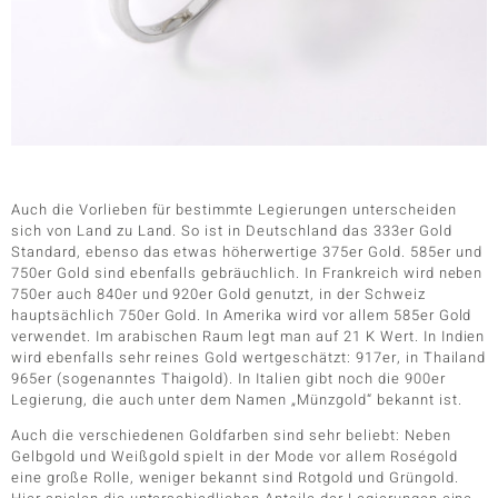
Auch die Vorlieben für bestimmte Legierungen unterscheiden
sich von Land zu Land. So ist in Deutschland das 333er Gold
Standard, ebenso das etwas höherwertige 375er Gold. 585er und
750er Gold sind ebenfalls gebräuchlich. In Frankreich wird neben
750er auch 840er und 920er Gold genutzt, in der Schweiz
hauptsächlich 750er Gold. In Amerika wird vor allem 585er Gold
verwendet. Im arabischen Raum legt man auf 21 K Wert. In Indien
wird ebenfalls sehr reines Gold wertgeschätzt: 917er, in Thailand
965er (sogenanntes Thaigold). In Italien gibt noch die 900er
Legierung, die auch unter dem Namen „Münzgold“ bekannt ist.
Auch die verschiedenen Goldfarben sind sehr beliebt: Neben
Gelbgold und Weißgold spielt in der Mode vor allem Roségold
eine große Rolle, weniger bekannt sind Rotgold und Grüngold.