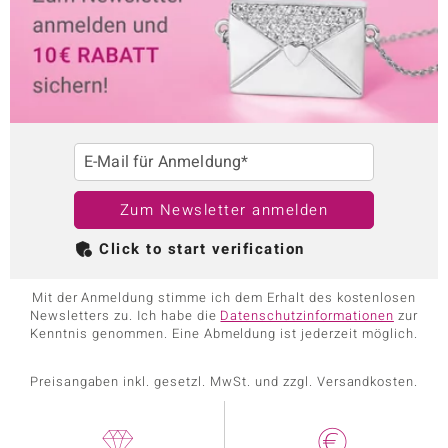
E-Mail für Anmeldung*
Zum Newsletter anmelden
Click to start verification
Mit der Anmeldung stimme ich dem Erhalt des kostenlosen
Newsletters zu. Ich habe die
Datenschutzinformationen
zur
Kenntnis genommen. Eine Abmeldung ist jederzeit möglich.
Preisangaben inkl. gesetzl. MwSt. und zzgl. Versandkosten.