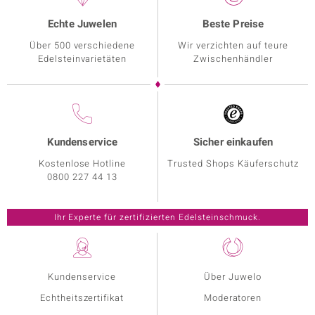
Echte Juwelen
Beste Preise
Über 500 verschiedene
Wir verzichten auf teure
Edelsteinvarietäten
Zwischenhändler
Kundenservice
Sicher einkaufen
Kostenlose Hotline
Trusted Shops Käuferschutz
0800 227 44 13
Kundenservice
Über Juwelo
Echtheitszertifikat
Moderatoren