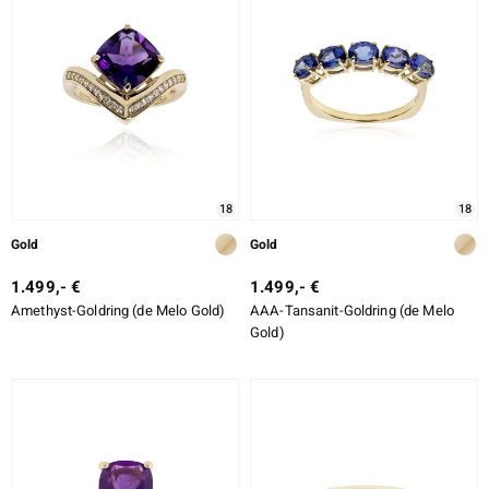
18
18
Gold
Gold
1.499,- €
1.499,- €
Amethyst-Goldring (de Melo Gold)
AAA-Tansanit-Goldring (de Melo
Gold)