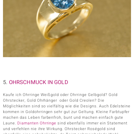
5.
OHRSCHMUCK IN GOLD
Kaufe ich Ohrringe Weißgold oder Ohrringe Gelbgold? Gold
Ohrstecker, Gold Ohrhänger oder Gold Creolen? Die
Möglichkeiten sind so vielfältig wie die Designs. Auch Edelsteine
kommen in Goldohrringen sehr gut zur Geltung. Kleine Farbtupfer
machen das Leben farbenfroh, bunt und machen einfach gute
Laune.
Diamanten Ohrringe
sind ebenfalls immer ein Statement
und verfehlen nie ihre Wirkung. Ohrstecker Roségold sind