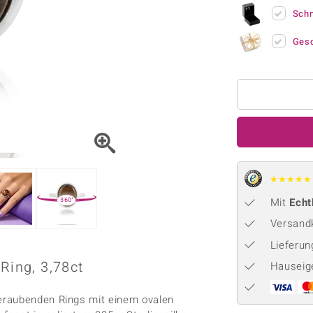
Onyx
Peridot
ns
♦ Silberhalsketten
TPC
Sch
Rhodolith
Spektro
k
♦ Silberohrringe
Trends & Classics
Ges
Türkis
Turmal
♦ Silberanhänger
Vitale Minerale
n
Platinschmuck
Blau
Grün
★
★
★
★
★
Mit
Echt
360°
Versandk
Lieferu
Ring, 3,78ct
Hauseig
eraubenden Rings mit einem ovalen