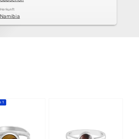
Herkunft
Namibia
h 1
-30%