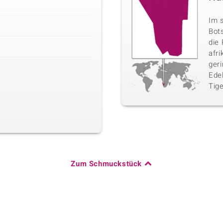
Im 
Bot
die 
afr
ger
Edel
Tig
Zum Schmuckstück