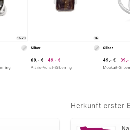
16-20
16
Silber
Silber
69,- €
49,- €
49,- €
39,-
erring
Prärie-Achat-Silberring
Mookait-Silber
Herkunft erster 
Na