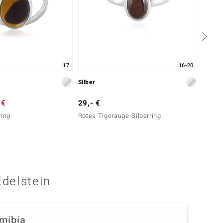
17
16-20
Silber
Gold
 €
29,- €
999,-
ring
Rotes Tigerauge-Silberring
Abendr
Edelstein
mibia