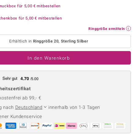
Perle
Ringgröße ermitteln
muckbox für
5,00 €
mitbestellen
lith
Spinell
chenkbox für
5,00 €
mitbestellen
in
Zirkon
Ringgröße ermitteln
Erhältlich in
Ringgröße 20, Sterling Silber
Gelb
In den Warenkorb
Sehr gut
4.70
/5.00
heitszertifikat
ostenfrei ab 99,- €
ng nach
Deutschland
innerhalb von 1-3 Tagen
ener Kundenservice