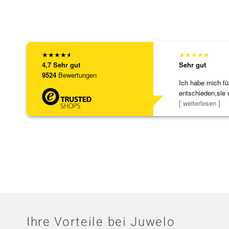
★
★
★
★
★
★
★
★
★
★
4,7
Sehr gut
Sehr gut
9524
Bewertungen
Ich habe mich fü
entschieden,sie 
[ weiterlesen ]
Ihre Vorteile bei Juwelo