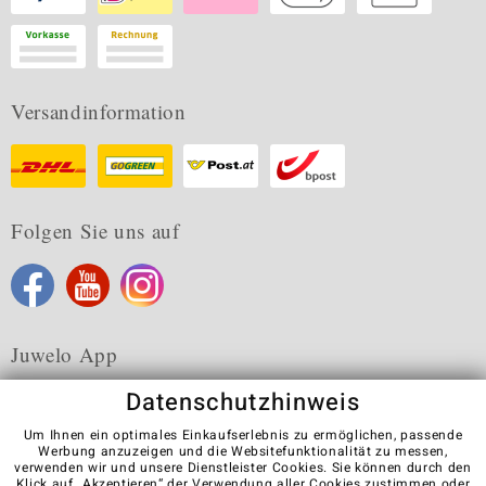
Versandinformation
Folgen Sie uns auf
Juwelo App
Datenschutzhinweis
Um Ihnen ein optimales Einkaufserlebnis zu ermöglichen, passende
Werbung anzuzeigen und die Websitefunktionalität zu messen,
verwenden wir und unsere Dienstleister Cookies. Sie können durch den
Karriere
AGB
Datenschutz
Cookies
Impressum
Klick auf „Akzeptieren“ der Verwendung aller Cookies zustimmen oder