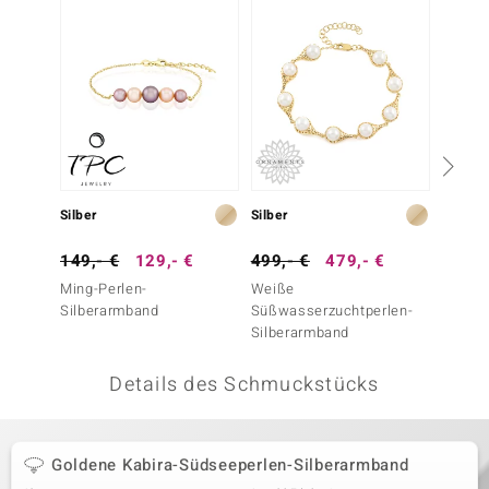
 JUWELO
remonti
uca
no Collection
ENTS BY DE MELO
Silber
Silber
Silber
va
149,- €
129,- €
499,- €
479,- €
79,- 
Ming-Perlen-
Weiße
Süßwas
otenier
Silberarmband
Süßwasserzuchtperlen-
Silber
Silberarmband
 1894 Collection
Details des Schmuckstücks
ana
Goldene Kabira-Südseeperlen-Silberarmband