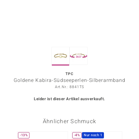
ors Edition
ana
Prince Designs
360°
o
Chic
TPC
Goldene Kabira-Südseeperlen-Silberarmband
insell
Art.Nr.: 8841TS
n Vogue
Leider ist dieser Artikel ausverkauft.
 Show
Ähnlicher Schmuck
o Paraíso
Classics
-13%
-4%
Nur noch 1