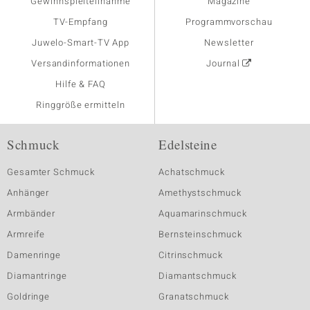
Gewinnspielteilnahme
Magazine
TV-Empfang
Programmvorschau
Juwelo-Smart-TV App
Newsletter
Versandinformationen
Journal
Hilfe & FAQ
Ringgröße ermitteln
Schmuck
Edelsteine
Gesamter Schmuck
Achatschmuck
Anhänger
Amethystschmuck
Armbänder
Aquamarinschmuck
Armreife
Bernsteinschmuck
Damenringe
Citrinschmuck
Diamantringe
Diamantschmuck
Goldringe
Granatschmuck