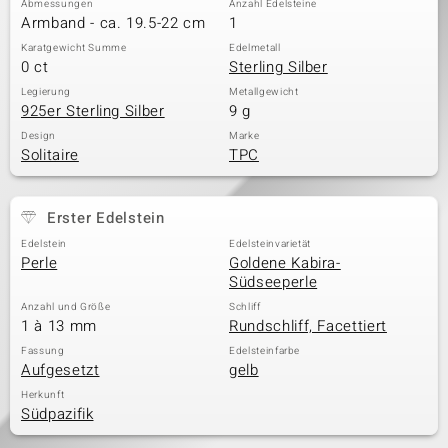
Abmessungen
Anzahl Edelsteine
Armband - ca. 19.5-22 cm
1
Karatgewicht Summe
Edelmetall
0 ct
Sterling Silber
& Classics
Legierung
Metallgewicht
925er Sterling Silber
9 g
Minerale
Design
Marke
Solitaire
TPC
Erster Edelstein
Edelstein
Edelsteinvarietät
Perle
Goldene Kabira-
Südseeperle
Anzahl und Größe
Schliff
1 à 13 mm
Rundschliff, Facettiert
Fassung
Edelsteinfarbe
Aufgesetzt
gelb
Herkunft
Südpazifik