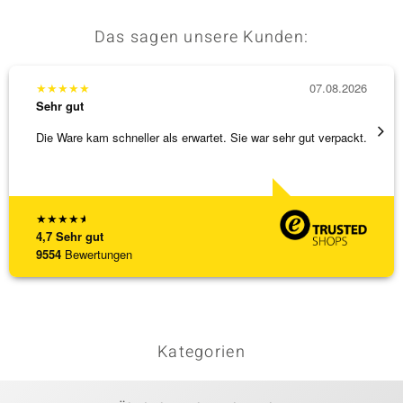
Das sagen unsere Kunden:
★
★
★
★
★
07.08.2026
★
★
★
Sehr gut
Sehr g
Die Ware kam schneller als erwartet. Sie war sehr gut verpackt.
Alles 
★
★
★
★
★
4,7
Sehr gut
9554
Bewertungen
Kategorien