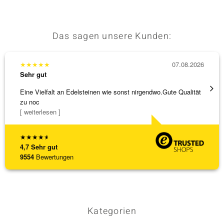
Das sagen unsere Kunden:
& Classics
Minerale
★
★
★
★
★
07.08.2026
★
★
★
Sehr gut
Sehr g
Eine Vielfalt an Edelsteinen wie sonst nirgendwo.Gute Qualität
Hatte 
zu noc
Schmu
[ weiterlesen ]
[ weite
★
★
★
★
★
4,7
Sehr gut
9554
Bewertungen
Kategorien