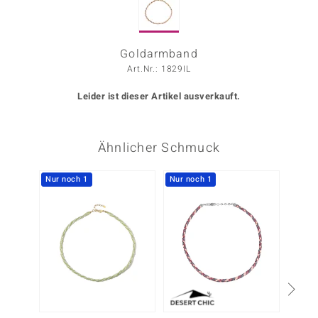
ors Edition
ana
Goldarmband
Art.Nr.: 1829IL
Leider ist dieser Artikel ausverkauft.
Prince Designs
o
Ähnlicher Schmuck
Chic
Nur noch 1
Nur noch 1
insell
n Vogue
 Show
o Paraíso
Classics