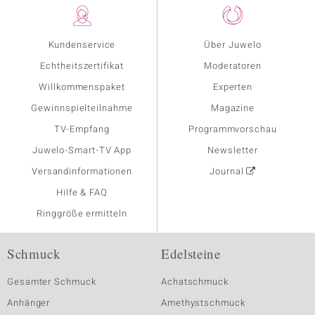
Kundenservice
Über Juwelo
Echtheitszertifikat
Moderatoren
Willkommenspaket
Experten
Gewinnspielteilnahme
Magazine
TV-Empfang
Programmvorschau
Juwelo-Smart-TV App
Newsletter
Versandinformationen
Journal
Hilfe & FAQ
Ringgröße ermitteln
Schmuck
Edelsteine
Gesamter Schmuck
Achatschmuck
Anhänger
Amethystschmuck