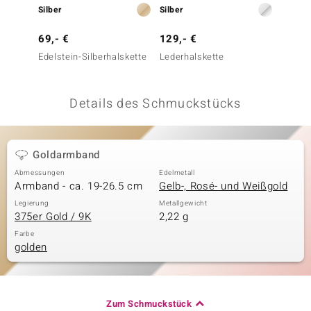
Silber
Silber
Silber
 JUWELO
69,- €
129,- €
79,- 
remonti
Edelstein-Silberhalskette
Lederhalskette
Edelst
uca
Details des Schmuckstücks
no Collection
ENTS BY DE MELO
Goldarmband
va
Abmessungen
Edelmetall
Armband - ca. 19-26.5 cm
Gelb-, Rosé- und Weißgold
otenier
Legierung
Metallgewicht
375er Gold / 9K
2,22 g
 1894 Collection
Farbe
golden
ana
Zum Schmuckstück