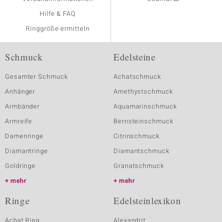
Hilfe & FAQ
Ringgröße ermitteln
Schmuck
Edelsteine
Gesamter Schmuck
Achatschmuck
Anhänger
Amethystschmuck
Armbänder
Aquamarinschmuck
Armreife
Bernsteinschmuck
Damenringe
Citrinschmuck
Diamantringe
Diamantschmuck
Goldringe
Granatschmuck
mehr
mehr
Ringe
Edelsteinlexikon
Achat Ring
Alexandrit