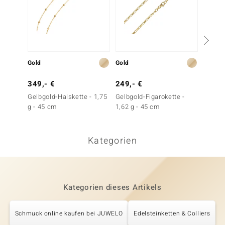
Gold
Gold
Gold
349,- €
249,- €
199,-
Gelbgold-Halskette - 1,75
Gelbgold-Figarokette -
Gelbgo
g - 45 cm
1,62 g - 45 cm
1,52 g
Kategorien
Kategorien dieses Artikels
Schmuck online kaufen bei JUWELO
Edelsteinketten & Colliers