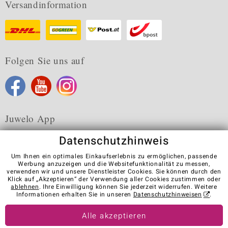
Versandinformation
Folgen Sie uns auf
Juwelo App
Datenschutzhinweis
Um Ihnen ein optimales Einkaufserlebnis zu ermöglichen, passende
Werbung anzuzeigen und die Websitefunktionalität zu messen,
verwenden wir und unsere Dienstleister Cookies. Sie können durch den
Karriere
AGB
Datenschutz
Cookies
Impressum
Klick auf „Akzeptieren“ der Verwendung aller Cookies zustimmen oder
Kontakt
Vertrag widerrufen
ablehnen
. Ihre Einwilligung können Sie jederzeit widerrufen. Weitere
Informationen erhalten Sie in unseren
Datenschutzhinweisen
.
Visit our stores in other countries:
Alle akzeptieren