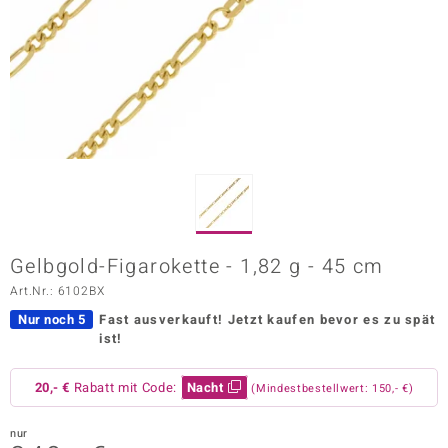
ors Edition
ana
Prince Designs
o
Chic
Gelbgold-Figarokette - 1,82 g - 45 cm
insell
Art.Nr.: 6102BX
n Vogue
Nur noch 5
Fast ausverkauft!
Jetzt kaufen bevor es zu spät
ist!
 Show
20,- €
Rabatt mit Code:
Nacht
(Mindestbestellwert: 150,- €)
o Paraíso
Classics
nur