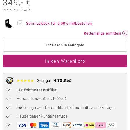
349,- €
 JUWELO
Preis inkl. MwSt.
remonti
Schmuckbox für
5,00 €
mitbestellen
uca
Kettenlänge ermitteln
no Collection
Erhältlich in
Gelbgold
ENTS BY DE MELO
In den Warenkorb
va
otenier
4.70
★
★
★
★
★
Sehr gut
/5.00
Mit
Echtheitszertifikat
 1894 Collection
Versandkostenfrei ab 99,- €
Lieferung nach
Deutschland
innerhalb von 1-3 Tagen
ana
Hauseigener Kundenservice