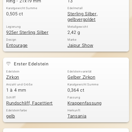
Ring - 21x19 mm
13
Karatgewicht Summe
Edelmetall
0,505 ct
Sterling Silber,
gelbvergoldet
& Classics
Legierung
Metallgewicht
925er Sterling Silber
2,42 g
Minerale
Design
Marke
Entourage
Jaipur Show
Erster Edelstein
Edelstein
Edelsteinvarietät
Zirkon
Gelber Zirkon
Anzahl und Größe
Karatgewicht Summe
1 à 4 mm
0,364 ct
Schliff
Fassung
Rundschliff, Facettiert
Krappenfassung
Edelsteinfarbe
Herkunft
gelb
Tansania