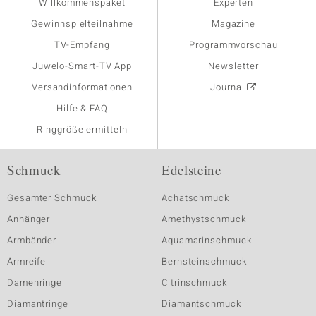
Willkommenspaket
Experten
Gewinnspielteilnahme
Magazine
TV-Empfang
Programmvorschau
Juwelo-Smart-TV App
Newsletter
Versandinformationen
Journal
Hilfe & FAQ
Ringgröße ermitteln
Schmuck
Edelsteine
Gesamter Schmuck
Achatschmuck
Anhänger
Amethystschmuck
Armbänder
Aquamarinschmuck
Armreife
Bernsteinschmuck
Damenringe
Citrinschmuck
Diamantringe
Diamantschmuck