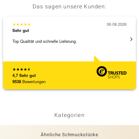
Das sagen unsere Kunden:
★
★
★
★
★
06.08.2026
★
★
★
Sehr gut
Sehr g
Top Qualität und schnelle Lieferung.
Bin ja
★
★
★
★
★
4,7
Sehr gut
9538
Bewertungen
Kategorien
Ähnliche Schmuckstücke