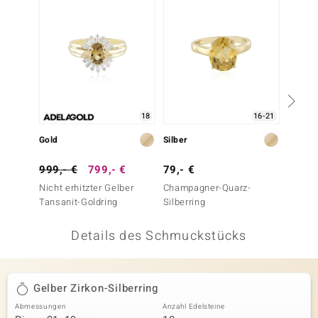
 JUWELO
remonti
uca
no Collection
18
16-21
ENTS BY DE MELO
Gold
Silber
Silber
va
999,- €
799,- €
79,- €
199,-
Nicht erhitzter Gelber
Champagner-Quarz-
Mandar
otenier
Tansanit-Goldring
Silberring
Silberr
 1894 Collection
Details des Schmuckstücks
ana
Gelber Zirkon-Silberring
Abmessungen
Anzahl Edelsteine