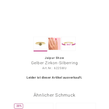
ors Edition
ana
Prince Designs
360°
o
Chic
Jaipur Show
Gelber Zirkon-Silberring
insell
Art.Nr.: 6225WU
n Vogue
Leider ist dieser Artikel ausverkauft.
 Show
Ähnlicher Schmuck
o Paraíso
Classics
-20%
-10%