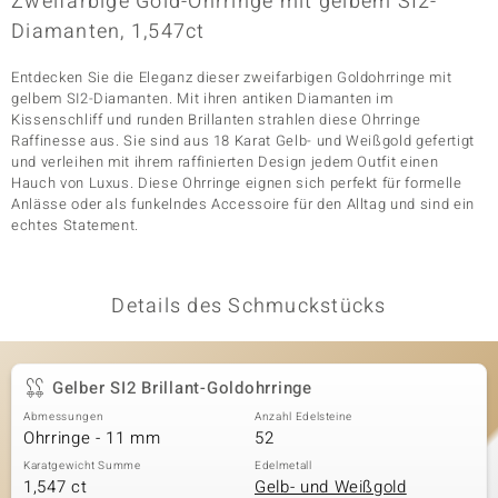
Zweifarbige Gold-Ohrringe mit gelbem SI2-
Diamanten, 1,547ct
Entdecken Sie die Eleganz dieser zweifarbigen Goldohrringe mit
& Classics
gelbem SI2-Diamanten. Mit ihren antiken Diamanten im
Kissenschliff und runden Brillanten strahlen diese Ohrringe
Minerale
Raffinesse aus. Sie sind aus 18 Karat Gelb- und Weißgold gefertigt
und verleihen mit ihrem raffinierten Design jedem Outfit einen
Hauch von Luxus. Diese Ohrringe eignen sich perfekt für formelle
Anlässe oder als funkelndes Accessoire für den Alltag und sind ein
echtes Statement.
Details des Schmuckstücks
Gelber SI2 Brillant-Goldohrringe
Abmessungen
Anzahl Edelsteine
Ohrringe - 11 mm
52
Karatgewicht Summe
Edelmetall
1,547 ct
Gelb- und Weißgold