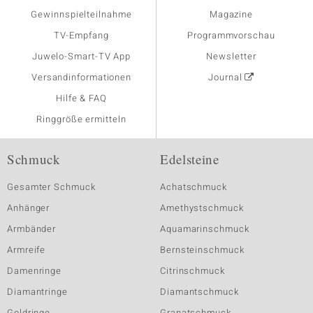
Gewinnspielteilnahme
Magazine
TV-Empfang
Programmvorschau
Juwelo-Smart-TV App
Newsletter
Versandinformationen
Journal
Hilfe & FAQ
Ringgröße ermitteln
Schmuck
Edelsteine
Gesamter Schmuck
Achatschmuck
Anhänger
Amethystschmuck
Armbänder
Aquamarinschmuck
Armreife
Bernsteinschmuck
Damenringe
Citrinschmuck
Diamantringe
Diamantschmuck
Goldringe
Granatschmuck