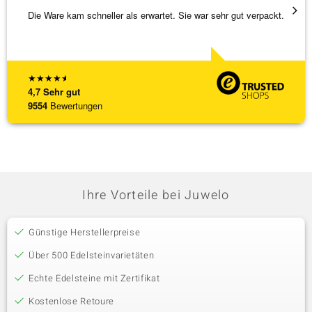
Die Ware kam schneller als erwartet. Sie war sehr gut verpackt.
Eine V
zu noc
[ weite
★
★
★
★
★
4,7
Sehr gut
9554
Bewertungen
Ihre Vorteile bei Juwelo
Günstige Herstellerpreise
Über 500 Edelsteinvarietäten
Echte Edelsteine mit Zertifikat
Kostenlose Retoure