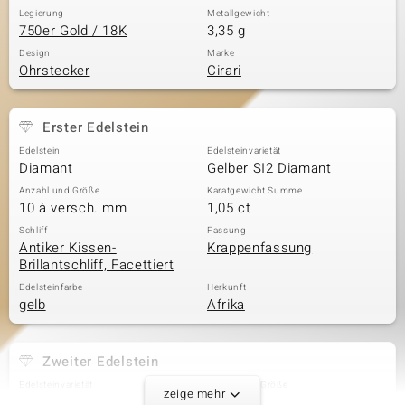
Legierung
Metallgewicht
750er Gold / 18K
3,35 g
Design
Marke
Ohrstecker
Cirari
Erster Edelstein
Edelstein
Edelsteinvarietät
Diamant
Gelber SI2 Diamant
Anzahl und Größe
Karatgewicht Summe
10 à versch. mm
1,05 ct
Schliff
Fassung
Antiker Kissen-
Krappenfassung
Brillantschliff, Facettiert
Edelsteinfarbe
Herkunft
gelb
Afrika
Zweiter Edelstein
Edelsteinvarietät
Anzahl und Größe
zeige mehr
Gelber SI2 Diamant
2 à 2,2 mm