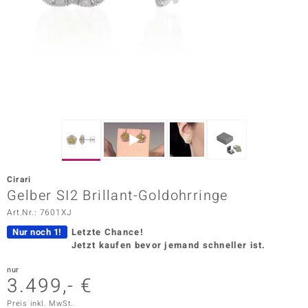
ors Edition
ana
Prince Designs
o
Chic
Cirari
insell
Gelber SI2 Brillant-Goldohrringe
Art.Nr.: 7601XJ
n Vogue
Nur noch 1!
Letzte Chance!
 Show
Jetzt kaufen bevor jemand schneller ist.
o Paraíso
nur
3.499,- €
Classics
Preis inkl. MwSt.