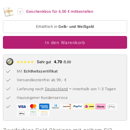
 JUWELO
Geschenkbox für
6,00 €
mitbestellen
remonti
Erhältlich in
Gelb- und Weißgold
uca
In den Warenkorb
no Collection
ENTS BY DE MELO
4.70
★
★
★
★
★
Sehr gut
/5.00
va
Mit
Echtheitszertifikat
otenier
Versandkostenfrei ab 99,- €
Lieferung nach
Deutschland
innerhalb von 1-3 Tagen
 1894 Collection
Hauseigener Kundenservice
ana