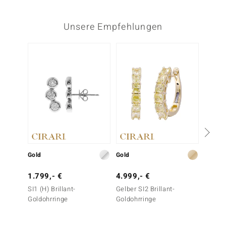
Unsere Empfehlungen
Gold
Gold
Gold
1.799,- €
4.999,- €
2.999
SI1 (H) Brillant-
Gelber SI2 Brillant-
Pinkfa
Goldohrringe
Goldohrringe
Burmes
Goldoh