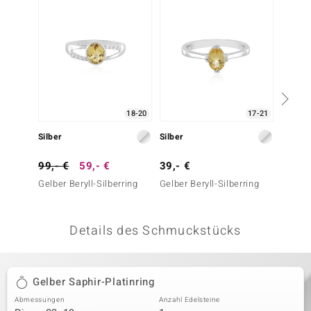
 JUWELO
remonti
uca
no Collection
18-20
17-21
ENTS BY DE MELO
Silber
Silber
Silber
va
99,- €
59,- €
39,- €
39,- 
Gelber Beryll-Silberring
Gelber Beryll-Silberring
Gelber 
otenier
 1894 Collection
Details des Schmuckstücks
ana
Gelber Saphir-Platinring
Abmessungen
Anzahl Edelsteine