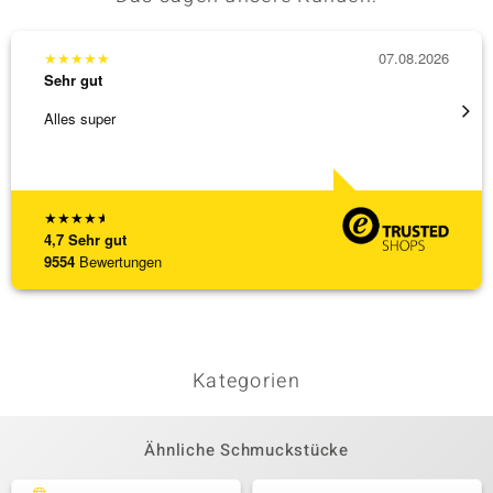
★
★
★
★
★
07.08.2026
★
★
★
Sehr gut
Sehr g
Alles super
Die Wa
★
★
★
★
★
4,7
Sehr gut
9554
Bewertungen
Kategorien
Ähnliche Schmuckstücke