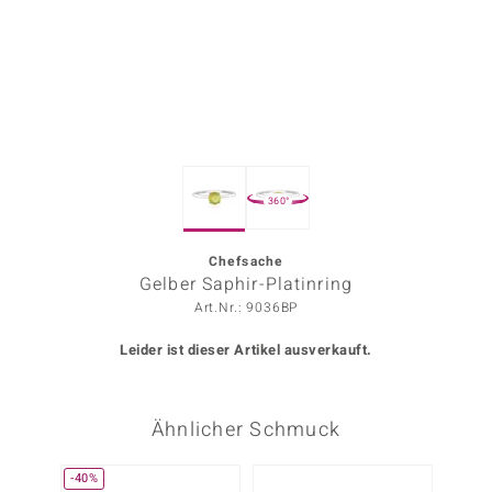
ors Edition
ana
Prince Designs
360°
o
Chic
Chefsache
Gelber Saphir-Platinring
insell
Art.Nr.: 9036BP
n Vogue
Leider ist dieser Artikel ausverkauft.
 Show
Ähnlicher Schmuck
o Paraíso
Classics
-40%