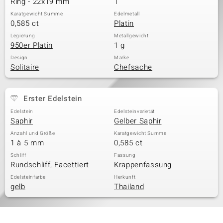
Ring - 22x19 mm
1
Karatgewicht Summe
Edelmetall
0,585 ct
Platin
& Classics
Legierung
Metallgewicht
950er Platin
1 g
Minerale
Design
Marke
Solitaire
Chefsache
Erster Edelstein
Edelstein
Edelsteinvarietät
Saphir
Gelber Saphir
Anzahl und Größe
Karatgewicht Summe
1 à 5 mm
0,585 ct
Schliff
Fassung
Rundschliff, Facettiert
Krappenfassung
Edelsteinfarbe
Herkunft
gelb
Thailand