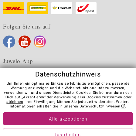
Folgen Sie uns auf
Juwelo App
Datenschutzhinweis
Um Ihnen ein optimales Einkaufserlebnis zu ermöglichen, passende
Werbung anzuzeigen und die Websitefunktionalität zu messen,
verwenden wir und unsere Dienstleister Cookies. Sie können durch den
Karriere
AGB
Datenschutz
Cookies
Impressum
Klick auf „Akzeptieren“ der Verwendung aller Cookies zustimmen oder
Kontakt
Vertrag widerrufen
ablehnen
. Ihre Einwilligung können Sie jederzeit widerrufen. Weitere
Informationen erhalten Sie in unseren
Datenschutzhinweisen
.
Visit our stores in other countries:
Alle akzeptieren
© Juwelo Deutschland GmbH (ein Tochterunternehmen der elumeo
bearbeiten