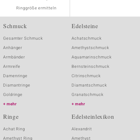
Ringgröße ermitteln
Schmuck
Edelsteine
Gesamter Schmuck
Achatschmuck
Anhänger
Amethystschmuck
Armbänder
Aquamarinschmuck
Armreife
Bernsteinschmuck
Damenringe
Citrinschmuck
Diamantringe
Diamantschmuck
Goldringe
Granatschmuck
mehr
mehr
Ringe
Edelsteinlexikon
Achat Ring
Alexandrit
Amethyst Ring
Amethyst