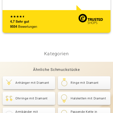
[ weite
★
★
★
★
★
4,7
Sehr gut
9554
Bewertungen
Kategorien
Ähnliche Schmuckstücke
Anhänger mit Diamant
Ringe mit Diamant
Ohrringe mit Diamant
Halsketten mit Diamant
Armbänder mit
Passende Kette in