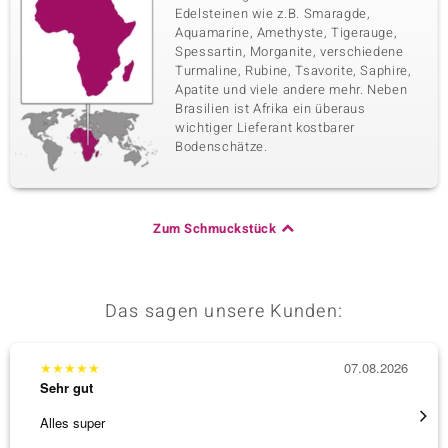
Edelsteinen wie z.B. Smaragde,
Aquamarine, Amethyste, Tigerauge,
Spessartin, Morganite, verschiedene
Turmaline, Rubine, Tsavorite, Saphire,
Apatite und viele andere mehr. Neben
Brasilien ist Afrika ein überaus
wichtiger Lieferant kostbarer
Bodenschätze.
Zum Schmuckstück
Das sagen unsere Kunden:
★
★
★
★
★
07.08.2026
★
★
★
Sehr gut
Sehr g
Alles super
Eine V
zu noc