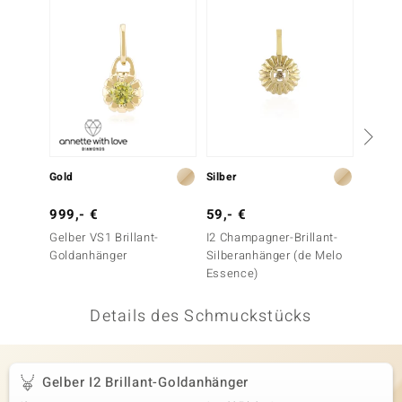
 JUWELO
remonti
uca
no Collection
ENTS BY DE MELO
Gold
Silber
Silber
va
999,- €
59,- €
699,-
Gelber VS1 Brillant-
I2 Champagner-Brillant-
Gelber
otenier
Goldanhänger
Silberanhänger (de Melo
Silber
Essence)
 1894 Collection
Details des Schmuckstücks
ana
Gelber I2 Brillant-Goldanhänger