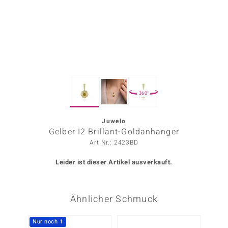
ors Edition
ana
Prince Designs
360°
o
Chic
Juwelo
Gelber I2 Brillant-Goldanhänger
insell
Art.Nr.: 2423BD
n Vogue
Leider ist dieser Artikel ausverkauft.
 Show
Ähnlicher Schmuck
o Paraíso
Classics
Nur noch 1
-29%