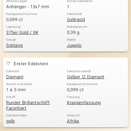
Abmessungen
Anzahl Edelsteine
Anhänger - 13x7 mm
1
Karatgewicht Summe
Edelmetall
0,099 ct
Gelbgold
& Classics
Legierung
Metallgewicht
375er Gold / 9K
0,39 g
Minerale
Design
Marke
Solitaire
Juwelo
Erster Edelstein
Edelstein
Edelsteinvarietät
Diamant
Gelber I2 Diamant
Anzahl und Größe
Karatgewicht Summe
1 à 3 mm
0,099 ct
Schliff
Fassung
Runder Brillantschliff,
Krappenfassung
Facettiert
Edelsteinfarbe
Herkunft
gelb
Afrika