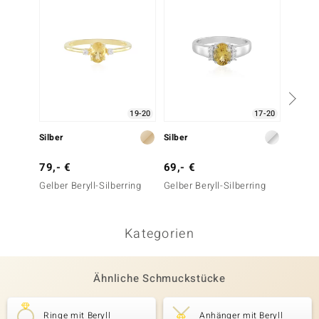
19-20
17-20
Silber
Silber
Silber
79,- €
69,- €
79,- 
Gelber Beryll-Silberring
Gelber Beryll-Silberring
Gelber 
Kategorien
Ähnliche Schmuckstücke
Ringe mit Beryll
Anhänger mit Beryll