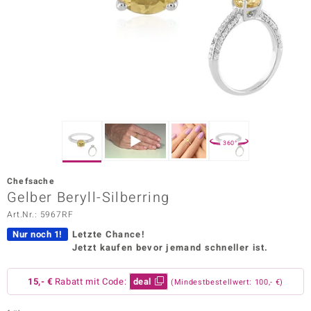
ors Edition
ana
Prince Designs
o
360°
Chic
Chefsache
insell
Gelber Beryll-Silberring
Art.Nr.: 5967RF
n Vogue
Nur noch 1!
Letzte Chance!
 Show
Jetzt kaufen bevor jemand schneller ist.
o Paraíso
15,- €
Rabatt mit Code:
deal
(Mindestbestellwert: 100,- €)
Classics