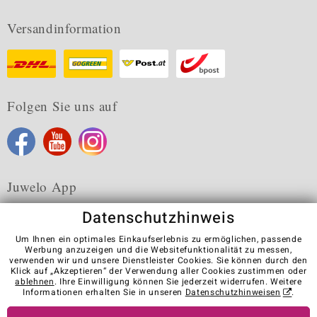
Versandinformation
Folgen Sie uns auf
Juwelo App
Datenschutzhinweis
Um Ihnen ein optimales Einkaufserlebnis zu ermöglichen, passende
Werbung anzuzeigen und die Websitefunktionalität zu messen,
verwenden wir und unsere Dienstleister Cookies. Sie können durch den
Karriere
AGB
Datenschutz
Cookies
Impressum
Klick auf „Akzeptieren“ der Verwendung aller Cookies zustimmen oder
Kontakt
Vertrag widerrufen
ablehnen
. Ihre Einwilligung können Sie jederzeit widerrufen. Weitere
Informationen erhalten Sie in unseren
Datenschutzhinweisen
.
Visit our stores in other countries: