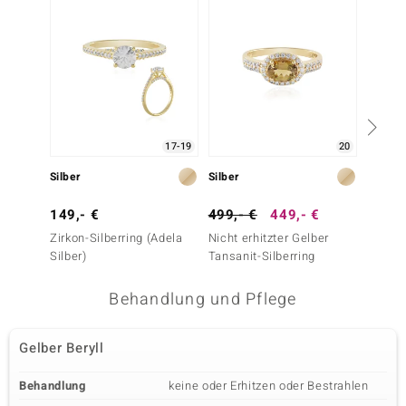
17-19
20
Silber
Silber
Gold
149,- €
499,- €
449,- €
999,-
Zirkon-Silberring (Adela
Nicht erhitzter Gelber
Nicht e
Silber)
Tansanit-Silberring
Tansan
Behandlung und Pflege
Gelber Beryll
Behandlung
keine oder Erhitzen oder Bestrahlen