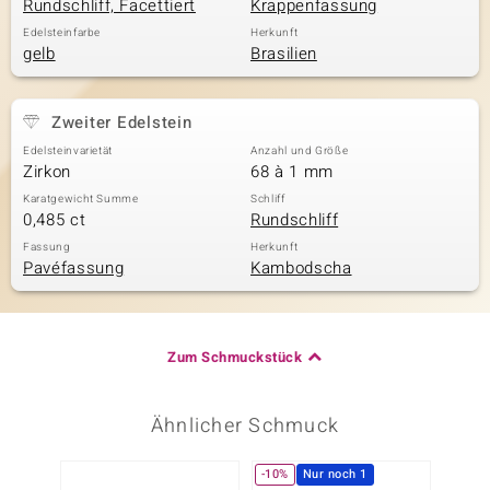
Rundschliff, Facettiert
Krappenfassung
Edelsteinfarbe
Herkunft
gelb
Brasilien
Zweiter Edelstein
Edelsteinvarietät
Anzahl und Größe
Zirkon
68 à 1 mm
Karatgewicht Summe
Schliff
0,485 ct
Rundschliff
Fassung
Herkunft
Pavéfassung
Kambodscha
Zum Schmuckstück
Ähnlicher Schmuck
-10%
Nur noch 1
-20%