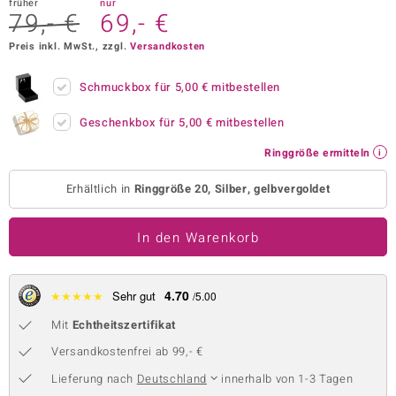
früher
nur
79,- €
69,- €
 JUWELO
Preis inkl. MwSt., zzgl.
Versandkosten
remonti
Schmuckbox für
5,00 €
mitbestellen
uca
Geschenkbox für
5,00 €
mitbestellen
no Collection
Ringgröße ermitteln
ENTS BY DE MELO
Erhältlich in
Ringgröße 20, Silber, gelbvergoldet
va
In den Warenkorb
otenier
 1894 Collection
4.70
★
★
★
★
★
Sehr gut
/5.00
Mit
Echtheitszertifikat
ana
Versandkostenfrei ab 99,- €
Lieferung nach
Deutschland
innerhalb von 1-3 Tagen