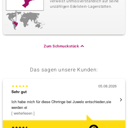
verweist unmissverständlich auf seine
unzähligen Edelstein-Lagerstätten.
Zum Schmuckstück
Das sagen unsere Kunden:
★
★
★
★
★
05.08.2026
★
★
★
Sehr gut
Sehr g
Ich habe mich für diese Ohrringe bei Juwelo entschieden,sie
Tolles
werden ei
[ weiterlesen ]
★
★
★
★
★