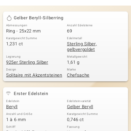
Gelber Beryll-Silberring
Abmessungen
Anzahl Edelsteine
Ring - 25x22 mm
69
Karatgewicht Summe
Edelmetall
1,231 ct
Sterling Silber,
gelbvergoldet
Legierung
Metallgewicht
925er Sterling Silber
1,61 g
Design
Marke
Solitaire mit Akzentsteinen
Chefsache
Erster Edelstein
Edelstein
Edelsteinvarietät
Beryll
Gelber Beryll
Anzahl und Größe
Karatgewicht Summe
1 à 6 mm
0,746 ct
Schliff
Fassung