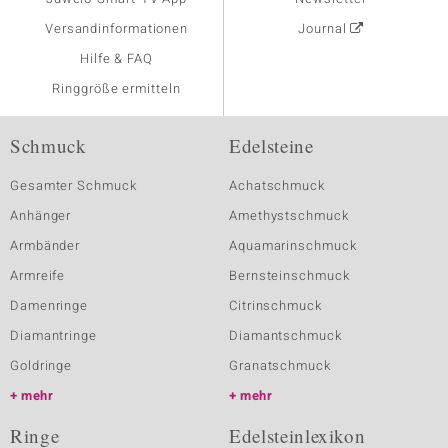
Versandinformationen
Journal
Hilfe & FAQ
Ringgröße ermitteln
Schmuck
Edelsteine
Gesamter Schmuck
Achatschmuck
Anhänger
Amethystschmuck
Armbänder
Aquamarinschmuck
Armreife
Bernsteinschmuck
Damenringe
Citrinschmuck
Diamantringe
Diamantschmuck
Goldringe
Granatschmuck
mehr
mehr
Ringe
Edelsteinlexikon