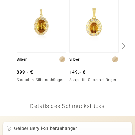
 JUWELO
remonti
uca
no Collection
ENTS BY DE MELO
Silber
Silber
Silber
va
399,- €
149,- €
79,- 
Skapolith-Silberanhänger
Skapolith-Silberanhänger
Brandy-
otenier
Silber
 1894 Collection
Details des Schmuckstücks
ana
Gelber Beryll-Silberanhänger