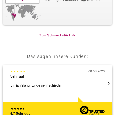
Zum Schmuckstück
Das sagen unsere Kunden:
★
★
★
★
★
06.08.2026
★
★
★
Sehr gut
Sehr g
Bin jahrelang Kunde sehr zufrieden
Besond
Bearbe
[ weite
★
★
★
★
★
4,7
Sehr gut