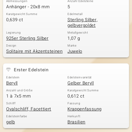
Abmessungen
Anzahl Edelsteine
Anhänger - 20x8 mm
5
Karatgewicht Summe
Edelmetall
0,639 ct
Sterling Silber,
& Classics
gelbvergoldet
Minerale
Legierung
Metallgewicht
925er Sterling Silber
1,07 g
Design
Marke
Solitaire mit Akzentsteinen
Juwelo
Erster Edelstein
Edelstein
Edelsteinvarietät
Beryll
Gelber Beryll
Anzahl und Größe
Karatgewicht Summe
1 à 7x5 mm
0,612 ct
Schliff
Fassung
Ovalschliff, Facettiert
Krappenfassung
Edelsteinfarbe
Herkunft
gelb
Brasilien