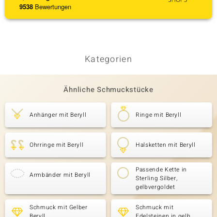
9538
Bewertungen
Kategorien
Ähnliche Schmuckstücke
Anhänger mit Beryll
Ringe mit Beryll
Ohrringe mit Beryll
Halsketten mit Beryll
Passende Kette in
Armbänder mit Beryll
Sterling Silber,
gelbvergoldet
Schmuck mit Gelber
Schmuck mit
Beryll
Edelsteinen in gelb