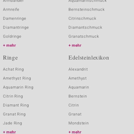
Armbänder
Aquamarinschmuck
Armreife
Bernsteinschmuck
Damenringe
Citrinschmuck
Diamantringe
Diamantschmuck
Goldringe
Granatschmuck
mehr
mehr
Ringe
Edelsteinlexikon
Achat Ring
Alexandrit
Amethyst Ring
Amethyst
Aquamarin Ring
Aquamarin
Citrin Ring
Bernstein
Diamant Ring
Citrin
Granat Ring
Granat
Jade Ring
Mondstein
mehr
mehr