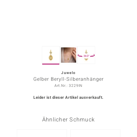
ors Edition
ana
Prince Designs
360°
o
Chic
Juwelo
Gelber Beryll-Silberanhänger
insell
Art.Nr.: 3229IN
n Vogue
Leider ist dieser Artikel ausverkauft.
 Show
Ähnlicher Schmuck
o Paraíso
Classics