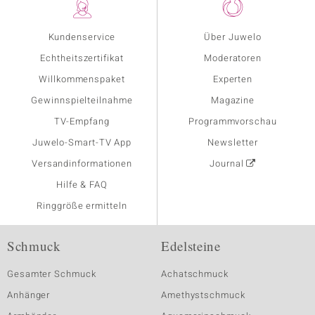
Kundenservice
Über Juwelo
Echtheitszertifikat
Moderatoren
Willkommenspaket
Experten
Gewinnspielteilnahme
Magazine
TV-Empfang
Programmvorschau
Juwelo-Smart-TV App
Newsletter
Versandinformationen
Journal
Hilfe & FAQ
Ringgröße ermitteln
Schmuck
Edelsteine
Gesamter Schmuck
Achatschmuck
Anhänger
Amethystschmuck