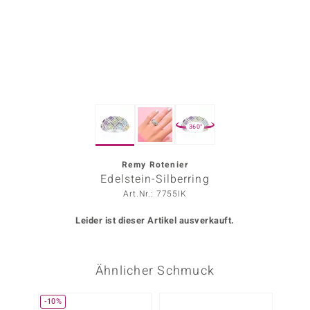
ors Edition
ana
Prince Designs
360°
o
Chic
Remy Rotenier
Edelstein-Silberring
insell
Art.Nr.: 7755IK
n Vogue
Leider ist dieser Artikel ausverkauft.
 Show
Ähnlicher Schmuck
o Paraíso
Classics
-10%
Nur n