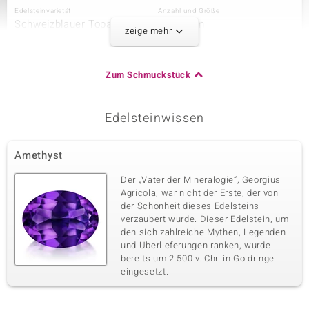
Edelsteinvarietät
Anzahl und Größe
Schweizblauer Topas
3 à 3 mm
zeige mehr
Karatgewicht Summe
Schliff
0,357 ct
Rundschliff
Fassung
Herkunft
Zum Schmuckstück
Krappenfassung
Brasilien
Edelsteinwissen
Dritter Edelstein
Edelsteinvarietät
Anzahl und Größe
Amethyst
Citrin
2 à 3 mm
Karatgewicht Summe
Schliff
Der „Vater der Mineralogie“, Georgius
0,179 ct
Rundschliff
Agricola, war nicht der Erste, der von
der Schönheit dieses Edelsteins
Fassung
Herkunft
Krappenfassung
verzaubert wurde. Dieser Edelstein, um
Brasilien
den sich zahlreiche Mythen, Legenden
und Überlieferungen ranken, wurde
bereits um 2.500 v. Chr. in Goldringe
Vierter Edelstein
eingesetzt.
Edelsteinvarietät
Anzahl und Größe
Mosambik-Granat
2 à 3 mm