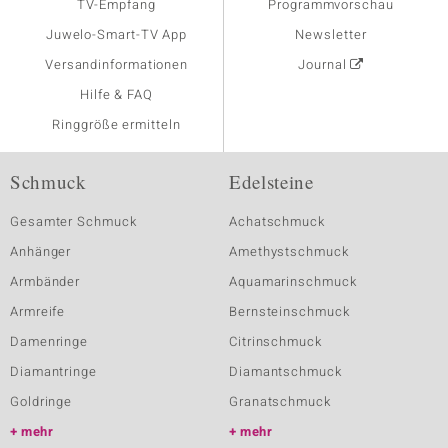
TV-Empfang
Programmvorschau
Juwelo-Smart-TV App
Newsletter
Versandinformationen
Journal
Hilfe & FAQ
Ringgröße ermitteln
Schmuck
Edelsteine
Gesamter Schmuck
Achatschmuck
Anhänger
Amethystschmuck
Armbänder
Aquamarinschmuck
Armreife
Bernsteinschmuck
Damenringe
Citrinschmuck
Diamantringe
Diamantschmuck
Goldringe
Granatschmuck
mehr
mehr