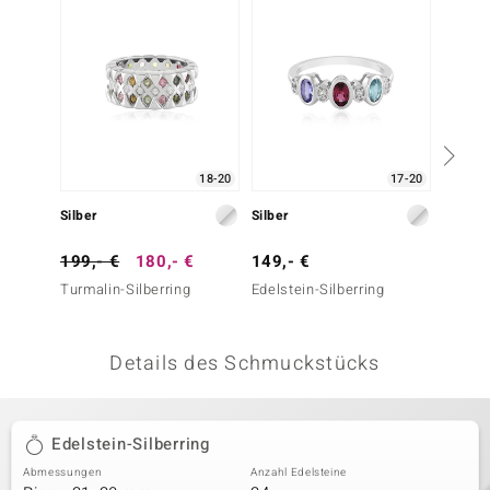
 JUWELO
remonti
uca
no Collection
18-20
17-20
ENTS BY DE MELO
Silber
Silber
Silber
va
199,- €
180,- €
149,- €
299,-
Turmalin-Silberring
Edelstein-Silberring
Saphir-
otenier
 1894 Collection
Details des Schmuckstücks
ana
Edelstein-Silberring
Abmessungen
Anzahl Edelsteine