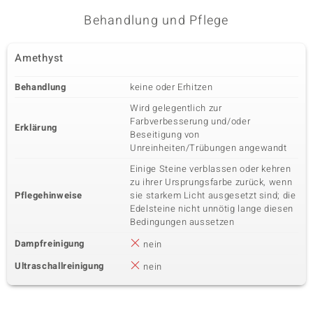
Karatgewicht Summe
Schliff
0,255 ct
Rundschliff
Behandlung und Pflege
Fassung
Herkunft
Krappenfassung
Mosambik
Amethyst
Behandlung
keine oder Erhitzen
Fünfter Edelstein
Wird gelegentlich zur
Edelsteinvarietät
Anzahl und Größe
Jilin-Peridot
Farbverbesserung und/oder
3 à 3 mm
Erklärung
Beseitigung von
Karatgewicht Summe
Schliff
Unreinheiten/Trübungen angewandt
0,306 ct
Rundschliff
Einige Steine verblassen oder kehren
Fassung
Herkunft
zu ihrer Ursprungsfarbe zurück, wenn
Krappenfassung
China
Pflegehinweise
sie starkem Licht ausgesetzt sind; die
Edelsteine nicht unnötig lange diesen
Bedingungen aussetzen
Sechster Edelstein
Dampfreinigung
nein
Edelsteinvarietät
Anzahl und Größe
Zirkon
11 à versch. mm
Ultraschallreinigung
nein
Karatgewicht Summe
Schliff
0,117 ct
Rundschliff
Fassung
Herkunft