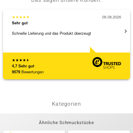
Das sagen unsere Kunden:
★
★
★
★
★
08.08.2026
★
★
★
Sehr gut
Sehr g
Schnelle Lieferung und das Produkt überzeugt
Immer 
★
★
★
★
★
4,7
Sehr gut
9579
Bewertungen
Kategorien
Ähnliche Schmuckstücke