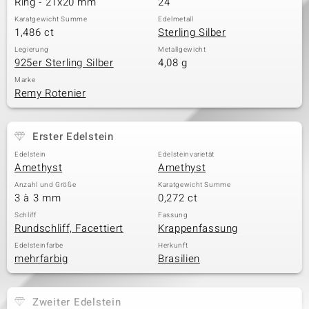
Ring - 21x20 mm
24
Karatgewicht Summe
Edelmetall
1,486 ct
Sterling Silber
& Classics
Legierung
Metallgewicht
925er Sterling Silber
4,08 g
Minerale
Marke
Remy Rotenier
Erster Edelstein
Edelstein
Edelsteinvarietät
Amethyst
Amethyst
Anzahl und Größe
Karatgewicht Summe
3 à 3 mm
0,272 ct
Schliff
Fassung
Rundschliff, Facettiert
Krappenfassung
Edelsteinfarbe
Herkunft
mehrfarbig
Brasilien
Zweiter Edelstein