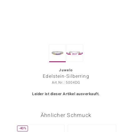
ors Edition
ana
Prince Designs
360°
o
Chic
Juwelo
Edelstein-Silberring
insell
Art.Nr.: 5004DG
n Vogue
Leider ist dieser Artikel ausverkauft.
 Show
Ähnlicher Schmuck
o Paraíso
Classics
-40%