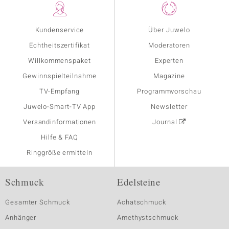
Kundenservice
Über Juwelo
Echtheitszertifikat
Moderatoren
Willkommenspaket
Experten
Gewinnspielteilnahme
Magazine
TV-Empfang
Programmvorschau
Juwelo-Smart-TV App
Newsletter
Versandinformationen
Journal
Hilfe & FAQ
Ringgröße ermitteln
Schmuck
Edelsteine
Gesamter Schmuck
Achatschmuck
Anhänger
Amethystschmuck