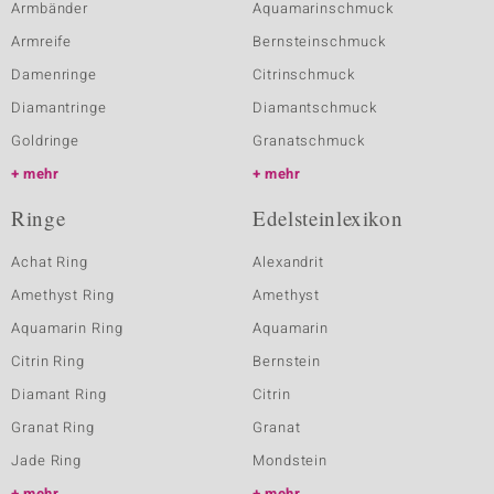
Armbänder
Aquamarinschmuck
Armreife
Bernsteinschmuck
Damenringe
Citrinschmuck
Diamantringe
Diamantschmuck
Goldringe
Granatschmuck
mehr
mehr
Ringe
Edelsteinlexikon
Achat Ring
Alexandrit
Amethyst Ring
Amethyst
Aquamarin Ring
Aquamarin
Citrin Ring
Bernstein
Diamant Ring
Citrin
Granat Ring
Granat
Jade Ring
Mondstein
mehr
mehr