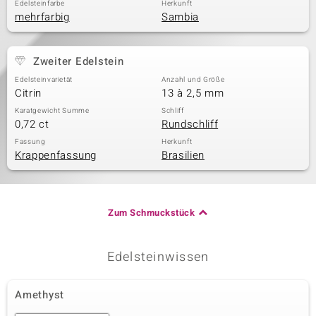
Edelsteinfarbe
Herkunft
mehrfarbig
Sambia
Zweiter Edelstein
Edelsteinvarietät
Anzahl und Größe
Citrin
13 à 2,5 mm
Karatgewicht Summe
Schliff
0,72 ct
Rundschliff
Fassung
Herkunft
Krappenfassung
Brasilien
Zum Schmuckstück
Edelsteinwissen
Amethyst