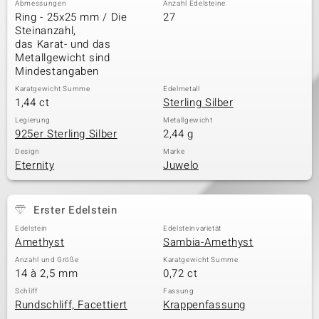
Abmessungen
Anzahl Edelsteine
Ring - 25x25 mm / Die
27
Steinanzahl,
das Karat- und das
& Classics
Metallgewicht sind
Mindestangaben
Minerale
Karatgewicht Summe
Edelmetall
1,44 ct
Sterling Silber
Legierung
Metallgewicht
925er Sterling Silber
2,44 g
Design
Marke
Eternity
Juwelo
Erster Edelstein
Edelstein
Edelsteinvarietät
Amethyst
Sambia-Amethyst
Anzahl und Größe
Karatgewicht Summe
14 à 2,5 mm
0,72 ct
Schliff
Fassung
Rundschliff, Facettiert
Krappenfassung