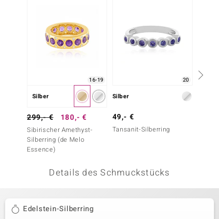
 JUWELO
remonti
uca
no Collection
16-19
20
ENTS BY DE MELO
Silber
Silber
Silber
va
49,- €
199,-
299,- €
180,- €
Tansanit-Silberring
Tansani
Sibirischer Amethyst-
otenier
Silberring (de Melo
Essence)
 1894 Collection
Details des Schmuckstücks
ana
Edelstein-Silberring