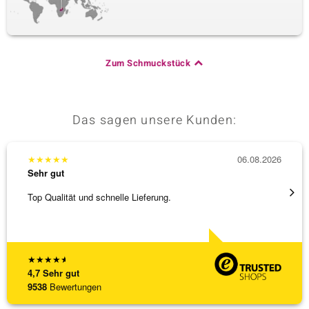
Zum Schmuckstück
Das sagen unsere Kunden:
★
★
★
★
★
06.08.2026
★
★
★
Sehr gut
Sehr g
Top Qualität und schnelle Lieferung.
Besond
Bearbe
[ weite
★
★
★
★
★
4,7
Sehr gut
9538
Bewertungen