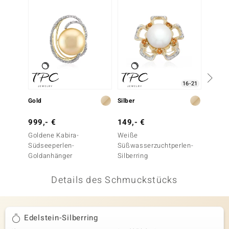
 JUWELO
remonti
uca
no Collection
16-21
ENTS BY DE MELO
Gold
Silber
Gold
va
999,- €
149,- €
4.999
Goldene Kabira-
Weiße
Pinkfa
otenier
Südseeperlen-
Süßwasserzuchtperlen-
Süßwas
Goldanhänger
Silberring
Goldri
 1894 Collection
Details des Schmuckstücks
ana
Edelstein-Silberring