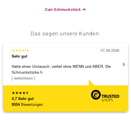
Zum Schmuckstück
Das sagen unsere Kunden:
★
★
★
★
★
07.08.2026
★
★
★
Sehr gut
Sehr g
Hatte einen Umtausch, verlief ohne WENN und ABER. Die
Wunder
Schmuckstücke h
Steg is
[ weiterlesen ]
[ weite
★
★
★
★
★
4,7
Sehr gut
9554
Bewertungen