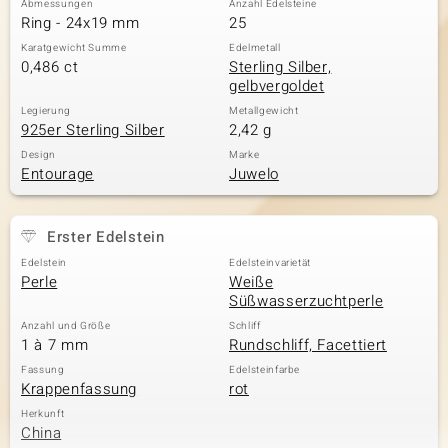
Abmessungen
Anzahl Edelsteine
Ring - 24x19 mm
25
Karatgewicht Summe
Edelmetall
0,486 ct
Sterling Silber,
& Classics
gelbvergoldet
Minerale
Legierung
Metallgewicht
925er Sterling Silber
2,42 g
Design
Marke
Entourage
Juwelo
Erster Edelstein
Edelstein
Edelsteinvarietät
Perle
Weiße
Süßwasserzuchtperle
Anzahl und Größe
Schliff
1 à 7 mm
Rundschliff, Facettiert
Fassung
Edelsteinfarbe
Krappenfassung
rot
Herkunft
China