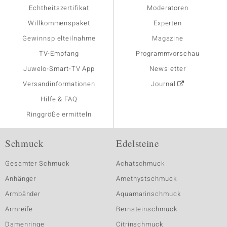
Echtheitszertifikat
Moderatoren
Willkommenspaket
Experten
Gewinnspielteilnahme
Magazine
TV-Empfang
Programmvorschau
Juwelo-Smart-TV App
Newsletter
Versandinformationen
Journal
Hilfe & FAQ
Ringgröße ermitteln
Schmuck
Edelsteine
Gesamter Schmuck
Achatschmuck
Anhänger
Amethystschmuck
Armbänder
Aquamarinschmuck
Armreife
Bernsteinschmuck
Damenringe
Citrinschmuck