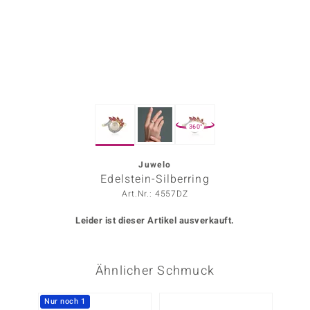
ors Edition
ana
Prince Designs
360°
o
Chic
Juwelo
Edelstein-Silberring
insell
Art.Nr.: 4557DZ
n Vogue
Leider ist dieser Artikel ausverkauft.
 Show
Ähnlicher Schmuck
o Paraíso
Classics
Nur noch 1
-24%