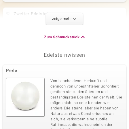
Zweiter Edelstein
zeige mehr
Edelsteinvarietät
Anzahl und Größe
Brasilianischer
5 à 4x2 mm
Pinkfarbener Turmalin
Zum Schmuckstück
Karatgewicht Summe
Schliff
0,36 ct
Marquiseschliff
Fassung
Herkunft
Edelsteinwissen
Krappenfassung
Brasilien
Perle
Dritter Edelstein
Von bescheidener Herkunft und
Edelsteinvarietät
Anzahl und Größe
dennoch von unbestrittener Schönheit,
Zirkon
19 à 1 mm
gehören sie zu den ältesten und
Karatgewicht Summe
Schliff
beständigsten Edelsteinen der Welt. Sie
0,126 ct
Rundschliff
mögen nicht so sehr blenden wie
andere Edelsteine, aber sie haben von
Fassung
Herkunft
Pavéfassung
Natur aus etwas Künstlerisches an
Kambodscha
sich, sie verkörpern eine subtile
Raffinesse, die wahrscheinlich der