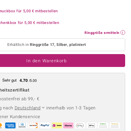
Perle
Ringgröße ermitteln
lith
Spinell
muckbox für
5,00 €
mitbestellen
in
Zirkon
chenkbox für
5,00 €
mitbestellen
Ringgröße ermitteln
Gelb
Erhältlich in
Ringgröße 17, Silber, platiniert
In den Warenkorb
Sehr gut
4.70
/5.00
heitszertifikat
ostenfrei ab 99,- €
ng nach
Deutschland
innerhalb von 1-3 Tagen
ener Kundenservice