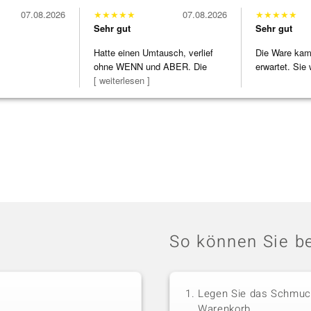
07.08.2026
★
★
★
★
★
07.08.2026
★
★
★
★
★
Sehr gut
Sehr gut
Hatte einen Umtausch, verlief
Die Ware kam 
ohne WENN und ABER. Die
erwartet. Sie 
Schmuckstücke h
[ weiterlesen ]
verpackt.
So können Sie be
Legen Sie das Schmuck
Warenkorb.