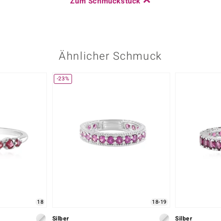
Zum Schmuckstück
Ähnlicher Schmuck
-23%
18
18-19
Silber
Silber