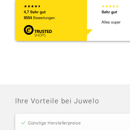
★
★
★
★
★
★
★
★
★
★
4,7
Sehr gut
Sehr gut
9554
Bewertungen
Alles super
Ihre Vorteile bei Juwelo
Günstige Herstellerpreise