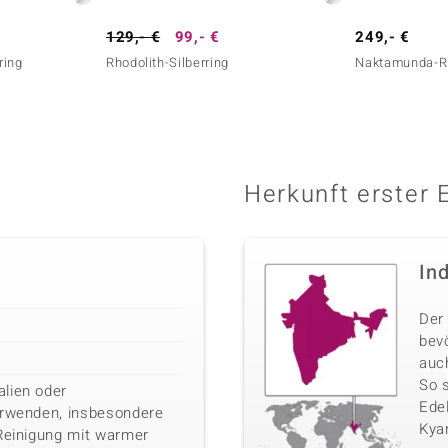
129,- €
99,- €
249,- €
ring
Rhodolith-Silberring
Naktamunda-Rh
Herkunft erster 
In
Der 
bev
auc
So 
lien oder
Edel
erwenden, insbesondere
Kyan
 Reinigung mit warmer