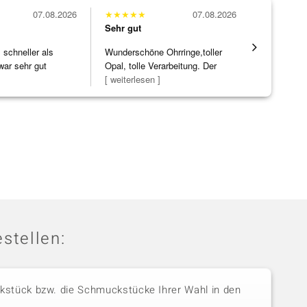
07.08.2026
★
★
★
★
★
07.08.2026
★
★
★
★
★
Sehr gut
Sehr gut
schneller als
Wunderschöne Ohrringe,toller
Eine Vielf
war sehr gut
Opal, tolle Verarbeitung. Der
sonst nirg
Steg ist e
[ weiterlesen ]
zu noc
[ weiterles
stellen:
stück bzw. die Schmuckstücke Ihrer Wahl in den