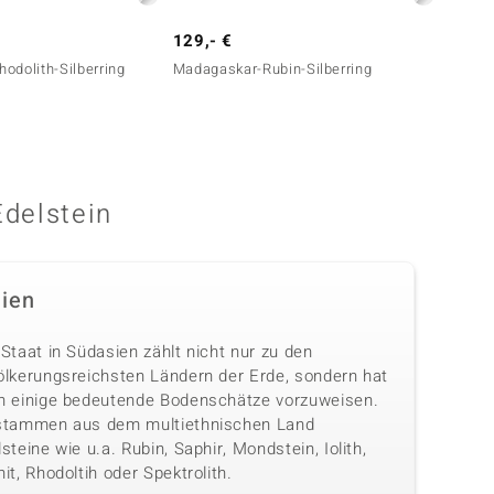
129,- €
799,-
odolith-Silberring
Madagaskar-Rubin-Silberring
AAA-M
Edelstein
dien
Staat in Südasien zählt nicht nur zu den
ölkerungsreichsten Ländern der Erde, sondern hat
h einige bedeutende Bodenschätze vorzuweisen.
stammen aus dem multiethnischen Land
steine wie u.a. Rubin, Saphir, Mondstein, Iolith,
it, Rhodoltih oder Spektrolith.