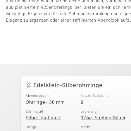
aus China, Regenbogen-Mondsteine aus Indien, Karneole aus
aus platiniertem 925er Sterlingsilber, bieten sie ein schille
vielseitige Ergänzung für jede Schmucksammlung und eignen
Eleganz zu ergänzen oder einen raffinierten Abendlook aufz
Edelstein-Silberohrringe
Abmessungen
Anzahl Edelsteine
Ohrringe - 30 mm
8
Edelmetall
Legierung
Silber, platiniert
925er Sterling Silber
Design
Marke