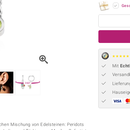
Onyx
Peridot
ns
♦ Silberhalsketten
TPC
Ges
Rhodolith
Spektro
k
♦ Silberohrringe
Trends & Classics
Türkis
Turmal
♦ Silberanhänger
Vitale Minerale
n
Platinschmuck
Blau
Grün
★
★
★
★
★
Mit
Echt
Versandk
Lieferu
360°
Hauseig
schen Mischung von Edelsteinen: Peridots