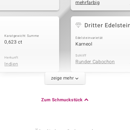
mehrfarbig
Dritter Edelstei
Karatgewicht Summe
Edelsteinvarietät
0,623 ct
Karneol
Schliff
Herkunft
Runder Cabochon
Indien
zeige mehr
Karatgewicht Summe
Zum Schmuckstück
0,471 ct
Herkunft
Mexiko