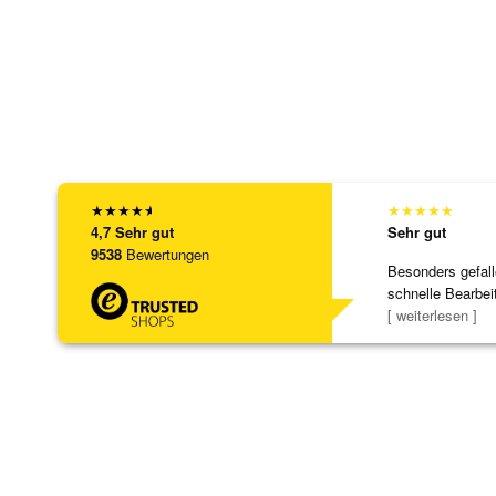
★
★
★
★
★
★
★
★
★
★
4,7
Sehr gut
Sehr gut
9538
Bewertungen
Besonders gefall
schnelle Bearbei
Bearbeitun
[ weiterlesen ]