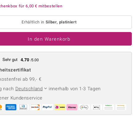
Perle
Ringgröße ermitteln
chenkbox für
6,00 €
mitbestellen
lith
Spinell
in
Zirkon
Erhältlich in
Silber, platiniert
In den Warenkorb
Gelb
Sehr gut
4.70
/5.00
heitszertifikat
ostenfrei ab 99,- €
ng nach
Deutschland
innerhalb von 1-3 Tagen
ener Kundenservice