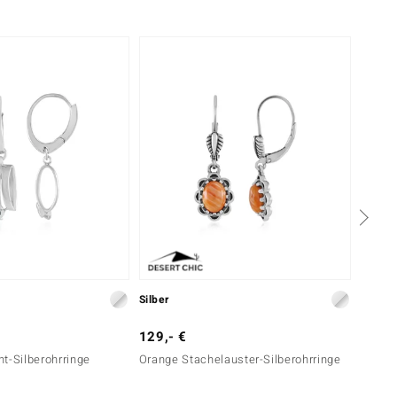
Silber
Silber
129,- €
249,-
ant-Silberohrringe
Orange Stachelauster-Silberohrringe
Orange