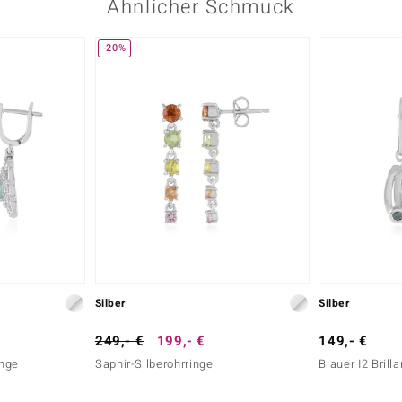
Ähnlicher Schmuck
-20%
Silber
Silber
249,- €
199,- €
149,- €
inge
Saphir-Silberohrringe
Blauer I2 Brill