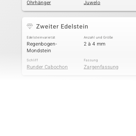
Ohrhänger
Juwelo
Zweiter Edelstein
Edelsteinvarietät
Anzahl und Größe
Regenbogen-
2 à 4 mm
Mondstein
Schliff
Fassung
Runder Cabochon
Zargenfassung
Vierter Edelstein
Edelsteinvarietät
Anzahl und Größe
Campitos-Türkis
2 à 4 mm
Schliff
Fassung
Runder Cabochon
Zargenfassung