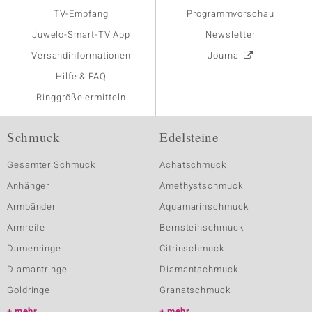
TV-Empfang
Programmvorschau
Juwelo-Smart-TV App
Newsletter
Versandinformationen
Journal
Hilfe & FAQ
Ringgröße ermitteln
Schmuck
Edelsteine
Gesamter Schmuck
Achatschmuck
Anhänger
Amethystschmuck
Armbänder
Aquamarinschmuck
Armreife
Bernsteinschmuck
Damenringe
Citrinschmuck
Diamantringe
Diamantschmuck
Goldringe
Granatschmuck
mehr
mehr