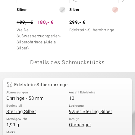
 JUWELO
Silber
Silber
Silber
remonti
199,- €
180,- €
299,- €
129,-
Weiße
Edelstein-Silberohrringe
Labrado
uca
Süßwasserzuchtperlen-
Silberohrringe (Adela
no Collection
Silber)
ENTS BY DE MELO
Details des Schmuckstücks
va
otenier
Edelstein-Silberohrringe
Abmessungen
Anzahl Edelsteine
 1894 Collection
Ohrringe - 58 mm
10
Edelmetall
Legierung
Sterling Silber
925er Sterling Silber
ana
Metallgewicht
Design
1,99 g
Ohrhänger
Marke