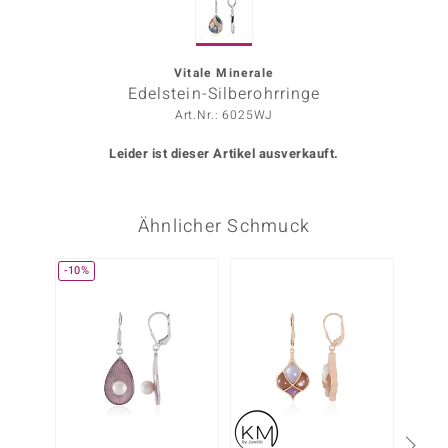
ors Edition
ana
Vitale Minerale
Edelstein-Silberohrringe
Art.Nr.: 6025WJ
Prince Designs
Leider ist dieser Artikel ausverkauft.
o
Ähnlicher Schmuck
Chic
insell
-10%
n Vogue
 Show
o Paraíso
Classics