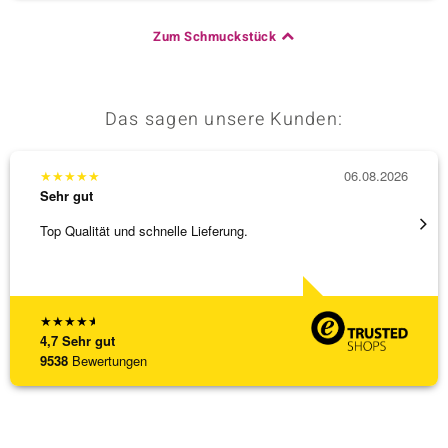
Zum Schmuckstück
Das sagen unsere Kunden:
★
★
★
★
★
06.08.2026
★
★
★
Sehr gut
Sehr g
Top Qualität und schnelle Lieferung.
Schnel
★
★
★
★
★
4,7
Sehr gut
9538
Bewertungen