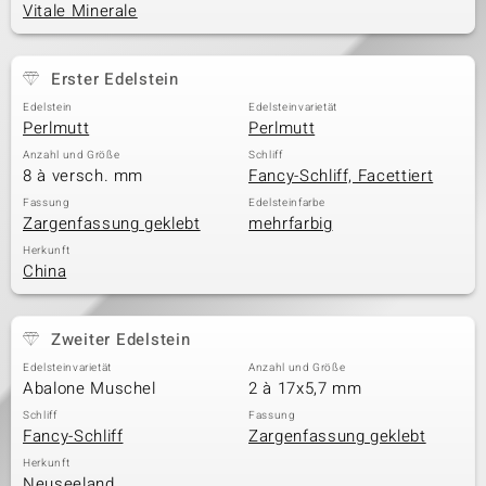
Vitale Minerale
& Classics
Erster Edelstein
Edelstein
Edelsteinvarietät
Minerale
Perlmutt
Perlmutt
Anzahl und Größe
Schliff
8 à versch. mm
Fancy-Schliff, Facettiert
Fassung
Edelsteinfarbe
Zargenfassung geklebt
mehrfarbig
Herkunft
China
Zweiter Edelstein
Edelsteinvarietät
Anzahl und Größe
Abalone Muschel
2 à 17x5,7 mm
Schliff
Fassung
Fancy-Schliff
Zargenfassung geklebt
Herkunft
Neuseeland