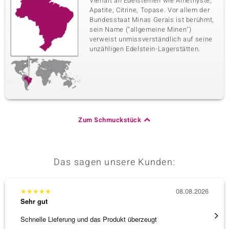
Vielfalt an Edelsteinen wie Amethyste,
7,798 ct
Bead rund
Apatite, Citrine, Topase. Vor allem der
Herkunft
Bundesstaat Minas Gerais ist berühmt,
USA
sein Name ("allgemeine Minen")
verweist unmissverständlich auf seine
unzähligen Edelstein-Lagerstätten.
Zum Schmuckstück
Das sagen unsere Kunden:
★
★
★
★
★
08.08.2026
★
★
★
Sehr gut
Sehr g
Schnelle Lieferung und das Produkt überzeugt
Immer 