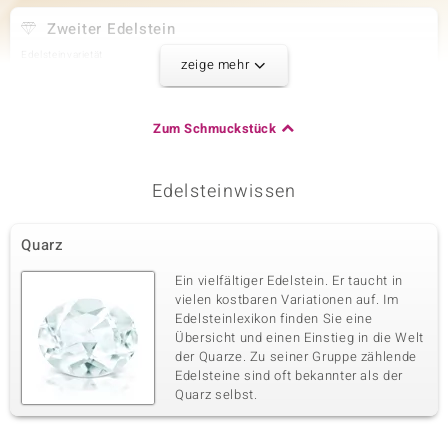
Zweiter Edelstein
Edelsteinvarietät
Größe
zeige mehr
Labradorit
6 mm
Karatgewicht Summe
Schliff
14,022 ct
Bead rund
Zum Schmuckstück
Herkunft
Madagaskar
Edelsteinwissen
Dritter Edelstein
Quarz
Edelsteinvarietät
Größe
Rosenquarz
versch. mm
Ein vielfältiger Edelstein. Er taucht in
Karatgewicht Summe
Schliff
vielen kostbaren Variationen auf. Im
17,784 ct
Bead Fancy
Edelsteinlexikon finden Sie eine
Übersicht und einen Einstieg in die Welt
Herkunft
Brasilien
der Quarze. Zu seiner Gruppe zählende
Edelsteine sind oft bekannter als der
Quarz selbst.
Vierter Edelstein
Edelsteinvarietät
Größe