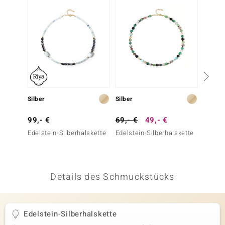
 JUWELO
remonti
uca
no Collection
ENTS BY DE MELO
Silber
Silber
Silber
va
99,- €
69,- €
49,- €
99,- 
Edelstein-Silberhalskette
Edelstein-Silberhalskette
Brasil
otenier
Aquama
Silber
 1894 Collection
Details des Schmuckstücks
ana
Edelstein-Silberhalskette