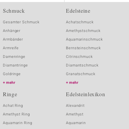
Schmuck
Edelsteine
Gesamter Schmuck
Achatschmuck
Anhänger
Amethystschmuck
Armbänder
Aquamarinschmuck
Armreife
Bernsteinschmuck
Damenringe
Citrinschmuck
Diamantringe
Diamantschmuck
Goldringe
Granatschmuck
mehr
mehr
Ringe
Edelsteinlexikon
Achat Ring
Alexandrit
Amethyst Ring
Amethyst
Aquamarin Ring
Aquamarin