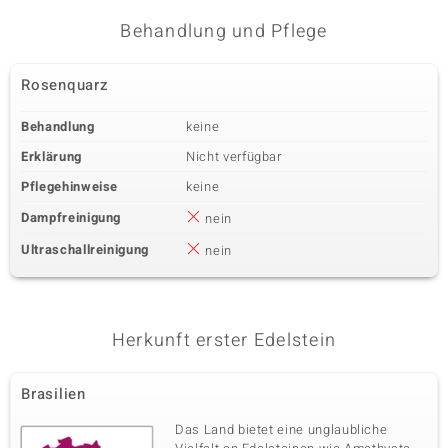
Amazonit
versch. mm
Behandlung und Pflege
Karatgewicht Summe
Schliff
18,365 ct
Bead Fancy
Rosenquarz
Herkunft
Indien
Behandlung
keine
Erklärung
Nicht verfügbar
Fünfter Edelstein
Pflegehinweise
keine
Edelsteinvarietät
Größe
Blauer Aragonit
versch. mm
Dampfreinigung
nein
Karatgewicht Summe
Schliff
Ultraschallreinigung
nein
77,472 ct
Bead rund
Herkunft
USA
Herkunft erster Edelstein
Sechster Edelstein
Brasilien
Edelsteinvarietät
Größe
Goldener Hämatit
2 mm
Das Land bietet eine unglaubliche
Karatgewicht Summe
Schliff