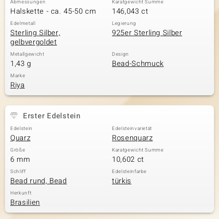
Abmessungen
Karatgewicht Summe
Halskette - ca. 45-50 cm
146,043 ct
Edelmetall
Legierung
Sterling Silber,
925er Sterling Silber
& Classics
gelbvergoldet
Minerale
Metallgewicht
Design
1,43 g
Bead-Schmuck
Marke
Riya
Erster Edelstein
Edelstein
Edelsteinvarietät
Quarz
Rosenquarz
Größe
Karatgewicht Summe
6 mm
10,602 ct
Schliff
Edelsteinfarbe
Bead rund, Bead
türkis
Herkunft
Brasilien