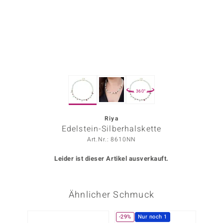
ors Edition
ana
Prince Designs
360°
o
Chic
Riya
Edelstein-Silberhalskette
insell
Art.Nr.: 8610NN
n Vogue
Leider ist dieser Artikel ausverkauft.
 Show
Ähnlicher Schmuck
o Paraíso
Classics
-29%
Nur noch 1