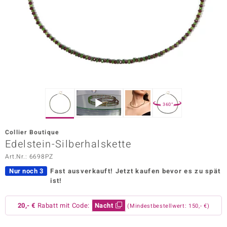
ors Edition
ana
Prince Designs
o
360°
Chic
Collier Boutique
insell
Edelstein-Silberhalskette
Art.Nr.: 6698PZ
n Vogue
Nur noch 3
Fast ausverkauft!
Jetzt kaufen bevor es zu spät
 Show
ist!
o Paraíso
20,- €
Rabatt mit Code:
Nacht
(Mindestbestellwert: 150,- €)
Classics