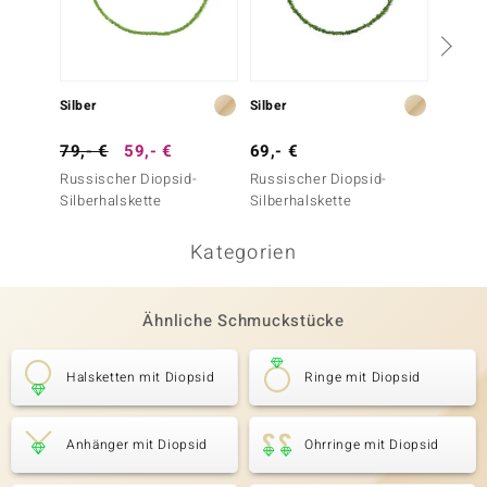
Silber
Silber
Silber
79,- €
59,- €
69,- €
99,- 
Russischer Diopsid-
Russischer Diopsid-
Peridot
Silberhalskette
Silberhalskette
Kategorien
Ähnliche Schmuckstücke
Halsketten mit Diopsid
Ringe mit Diopsid
Anhänger mit Diopsid
Ohrringe mit Diopsid