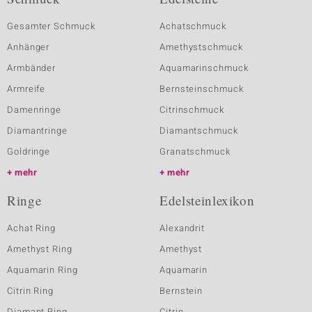
Gesamter Schmuck
Achatschmuck
Anhänger
Amethystschmuck
Armbänder
Aquamarinschmuck
Armreife
Bernsteinschmuck
Damenringe
Citrinschmuck
Diamantringe
Diamantschmuck
Goldringe
Granatschmuck
mehr
mehr
Ringe
Edelsteinlexikon
Achat Ring
Alexandrit
Amethyst Ring
Amethyst
Aquamarin Ring
Aquamarin
Citrin Ring
Bernstein
Diamant Ring
Citrin