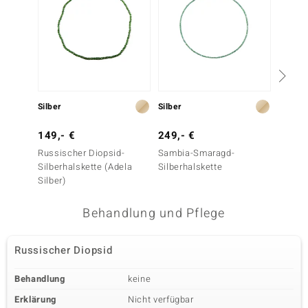
Silber
Silber
Silber
149,- €
249,- €
99,- 
Russischer Diopsid-
Sambia-Smaragd-
Chrom-
Silberhalskette (Adela
Silberhalskette
Silber
Silber)
Behandlung und Pflege
Russischer Diopsid
Behandlung
keine
Erklärung
Nicht verfügbar