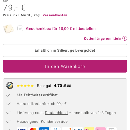
nur
79,- €
 JUWELO
Preis inkl. MwSt., zzgl.
Versandkosten
remonti
Geschenkbox für
10,00 €
mitbestellen
uca
Kettenlänge ermitteln
no Collection
Erhältlich in
Silber, gelbvergoldet
ENTS BY DE MELO
In den Warenkorb
va
otenier
4.70
★
★
★
★
★
Sehr gut
/5.00
 1894 Collection
Mit
Echtheitszertifikat
Versandkostenfrei ab 99,- €
Lieferung nach
Deutschland
innerhalb von 1-3 Tagen
ana
Hauseigener Kundenservice