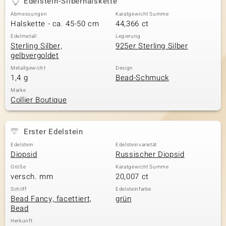
Edelstein-Silberhalskette
Abmessungen
Karatgewicht Summe
Halskette - ca. 45-50 cm
44,366 ct
Edelmetall
Legierung
Sterling Silber,
925er Sterling Silber
gelbvergoldet
Metallgewicht
Design
1,4 g
Bead-Schmuck
Marke
Collier Boutique
Erster Edelstein
Edelstein
Edelsteinvarietät
Diopsid
Russischer Diopsid
Größe
Karatgewicht Summe
versch. mm
20,007 ct
Schliff
Edelsteinfarbe
Bead Fancy, facettiert,
grün
Bead
Herkunft