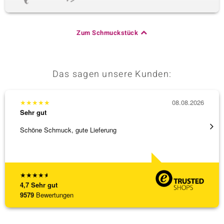
Zum Schmuckstück
Das sagen unsere Kunden:
★
★
★
★
★
08.08.2026
★
★
★
Sehr gut
Sehr g
Schöne Schmuck, gute Lieferung
Schnel
★
★
★
★
★
4,7
Sehr gut
9579
Bewertungen