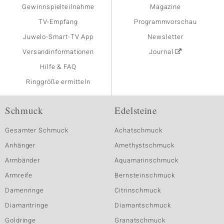
Gewinnspielteilnahme
Magazine
TV-Empfang
Programmvorschau
Juwelo-Smart-TV App
Newsletter
Versandinformationen
Journal
Hilfe & FAQ
Ringgröße ermitteln
Schmuck
Edelsteine
Gesamter Schmuck
Achatschmuck
Anhänger
Amethystschmuck
Armbänder
Aquamarinschmuck
Armreife
Bernsteinschmuck
Damenringe
Citrinschmuck
Diamantringe
Diamantschmuck
Goldringe
Granatschmuck