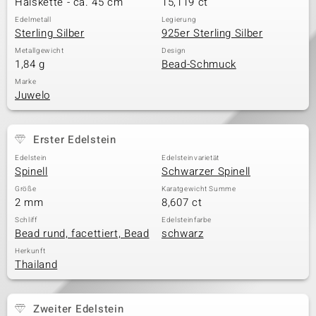
Halskette - ca. 45 cm
15,119 ct
Edelmetall
Legierung
Sterling Silber
925er Sterling Silber
& Classics
Metallgewicht
Design
1,84 g
Bead-Schmuck
Minerale
Marke
Juwelo
Erster Edelstein
Edelstein
Edelsteinvarietät
Spinell
Schwarzer Spinell
Größe
Karatgewicht Summe
2 mm
8,607 ct
Schliff
Edelsteinfarbe
Bead rund, facettiert, Bead
schwarz
Herkunft
Thailand
Zweiter Edelstein