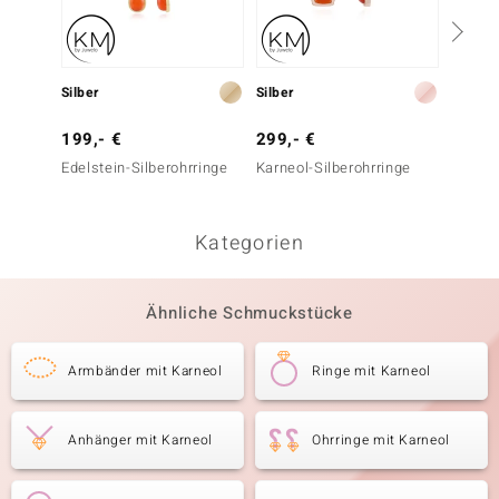
Silber
Silber
Silber
199,- €
299,- €
149,-
Edelstein-Silberohrringe
Karneol-Silberohrringe
Karneo
Kategorien
Ähnliche Schmuckstücke
Armbänder mit Karneol
Ringe mit Karneol
Anhänger mit Karneol
Ohrringe mit Karneol