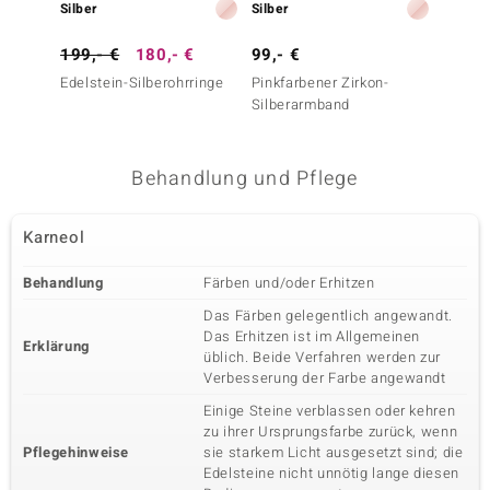
Silber
Silber
Silber
199,- €
180,- €
99,- €
129,-
Edelstein-Silberohrringe
Pinkfarbener Zirkon-
Indisc
Silberarmband
Silber
Silber)
Behandlung und Pflege
Karneol
Behandlung
Färben und/oder Erhitzen
Das Färben gelegentlich angewandt.
Das Erhitzen ist im Allgemeinen
Erklärung
üblich. Beide Verfahren werden zur
Verbesserung der Farbe angewandt
Einige Steine verblassen oder kehren
zu ihrer Ursprungsfarbe zurück, wenn
Pflegehinweise
sie starkem Licht ausgesetzt sind; die
Edelsteine nicht unnötig lange diesen