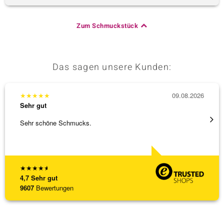
Zum Schmuckstück
Das sagen unsere Kunden:
★
★
★
★
★
09.08.2026
★
★
★
Sehr gut
Sehr g
Sehr schöne Schmucks.
Schöne
weiter
★
★
★
★
★
4,7
Sehr gut
9607
Bewertungen