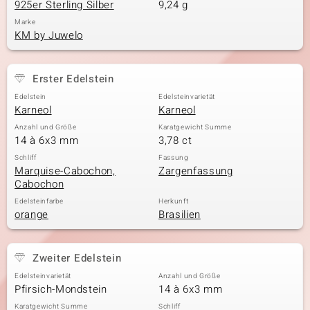
925er Sterling Silber
9,24 g
Marke
KM by Juwelo
Erster Edelstein
Edelstein
Edelsteinvarietät
Karneol
Karneol
Anzahl und Größe
Karatgewicht Summe
14 à 6x3 mm
3,78 ct
Schliff
Fassung
Marquise-Cabochon,
Zargenfassung
Cabochon
Edelsteinfarbe
Herkunft
orange
Brasilien
Zweiter Edelstein
Edelsteinvarietät
Anzahl und Größe
Pfirsich-Mondstein
14 à 6x3 mm
Karatgewicht Summe
Schliff