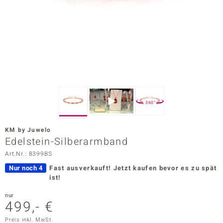
ors Edition
ana
Prince Designs
o
360°
Chic
KM by Juwelo
insell
Edelstein-Silberarmband
Art.Nr.: 8399BS
n Vogue
Nur noch 4
Fast ausverkauft!
Jetzt kaufen bevor es zu spät
 Show
ist!
o Paraíso
nur
499,- €
Classics
Preis inkl. MwSt.