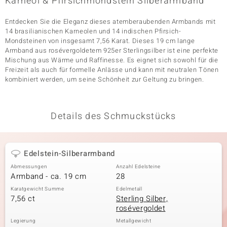
Karneol & Pfirsichmondstein Silberarmband
Entdecken Sie die Eleganz dieses atemberaubenden Armbands mit
14 brasilianischen Karneolen und 14 indischen Pfirsich-
& Classics
Mondsteinen von insgesamt 7,56 Karat. Dieses 19 cm lange
Armband aus rosévergoldetem 925er Sterlingsilber ist eine perfekte
Minerale
Mischung aus Wärme und Raffinesse. Es eignet sich sowohl für die
Freizeit als auch für formelle Anlässe und kann mit neutralen Tönen
kombiniert werden, um seine Schönheit zur Geltung zu bringen.
Details des Schmuckstücks
Edelstein-Silberarmband
Abmessungen
Anzahl Edelsteine
Armband - ca. 19 cm
28
Karatgewicht Summe
Edelmetall
7,56 ct
Sterling Silber,
rosévergoldet
Legierung
Metallgewicht