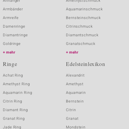
Anhänger
Amethystschmuck
Armbänder
Aquamarinschmuck
Armreife
Bernsteinschmuck
Damenringe
Citrinschmuck
Diamantringe
Diamantschmuck
Goldringe
Granatschmuck
mehr
mehr
Ringe
Edelsteinlexikon
Achat Ring
Alexandrit
Amethyst Ring
Amethyst
Aquamarin Ring
Aquamarin
Citrin Ring
Bernstein
Diamant Ring
Citrin
Granat Ring
Granat
Jade Ring
Mondstein