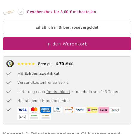
 JUWELO
Geschenkbox für
8,00 €
mitbestellen
remonti
Erhältlich in
Silber, rosévergoldet
uca
In den Warenkorb
no Collection
ENTS BY DE MELO
4.70
★
★
★
★
★
Sehr gut
/5.00
va
Mit
Echtheitszertifikat
otenier
Versandkostenfrei ab 99,- €
Lieferung nach
Deutschland
innerhalb von 1-3 Tagen
 1894 Collection
Hauseigener Kundenservice
ana