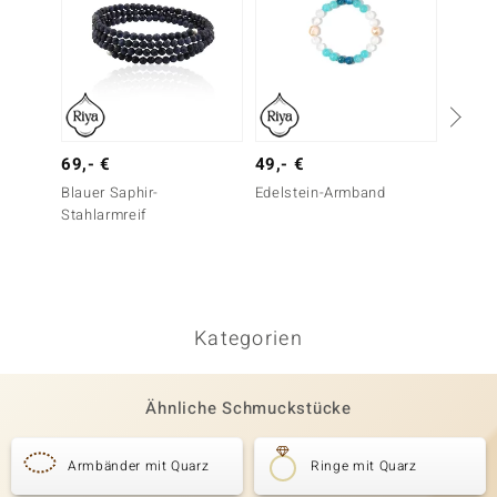
69,- €
49,- €
Silber
Blauer Saphir-
Edelstein-Armband
59,- 
Stahlarmreif
Silber
Silber)
Kategorien
Ähnliche Schmuckstücke
Armbänder mit Quarz
Ringe mit Quarz