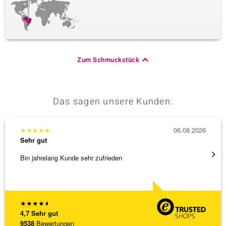
Zum Schmuckstück
Das sagen unsere Kunden:
★
★
★
★
★
06.08.2026
★
★
★
Sehr gut
Sehr g
Bin jahrelang Kunde sehr zufrieden
Besond
Bearbe
[ weite
★
★
★
★
★
4,7
Sehr gut
9538
Bewertungen