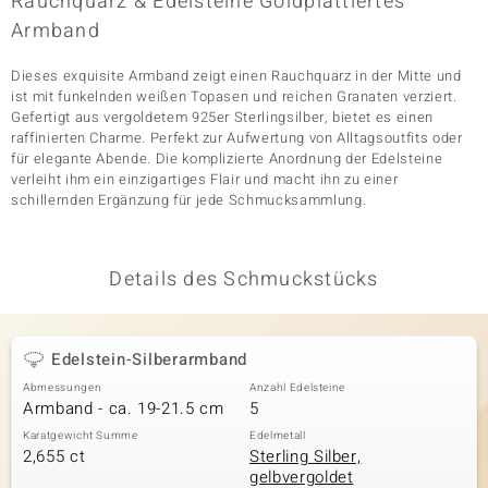
Rauchquarz & Edelsteine Goldplattiertes
Armband
Dieses exquisite Armband zeigt einen Rauchquarz in der Mitte und
& Classics
ist mit funkelnden weißen Topasen und reichen Granaten verziert.
Gefertigt aus vergoldetem 925er Sterlingsilber, bietet es einen
Minerale
raffinierten Charme. Perfekt zur Aufwertung von Alltagsoutfits oder
für elegante Abende. Die komplizierte Anordnung der Edelsteine
verleiht ihm ein einzigartiges Flair und macht ihn zu einer
schillernden Ergänzung für jede Schmucksammlung.
Details des Schmuckstücks
Edelstein-Silberarmband
Abmessungen
Anzahl Edelsteine
Armband - ca. 19-21.5 cm
5
Karatgewicht Summe
Edelmetall
2,655 ct
Sterling Silber,
gelbvergoldet