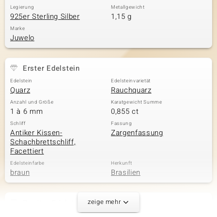
Legierung
Metallgewicht
925er Sterling Silber
1,15 g
Marke
Juwelo
Erster Edelstein
Edelstein
Edelsteinvarietät
Quarz
Rauchquarz
Anzahl und Größe
Karatgewicht Summe
1 à 6 mm
0,855 ct
Schliff
Fassung
Antiker Kissen-
Zargenfassung
Schachbrettschliff,
Facettiert
Edelsteinfarbe
Herkunft
braun
Brasilien
zeige mehr
Zweiter Edelstein
Edelsteinvarietät
Anzahl und Größe