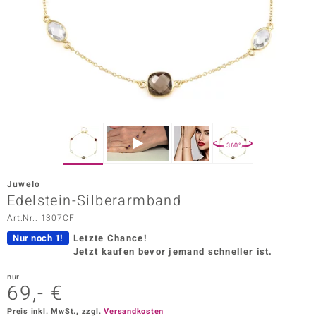
ors Edition
ana
Prince Designs
o
360°
Chic
Juwelo
insell
Edelstein-Silberarmband
Art.Nr.: 1307CF
n Vogue
Nur noch 1!
Letzte Chance!
 Show
Jetzt kaufen bevor jemand schneller ist.
o Paraíso
nur
69,- €
Classics
Preis inkl. MwSt., zzgl.
Versandkosten