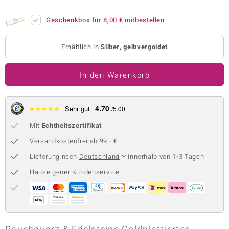
 JUWELO
Geschenkbox für
8,00 €
mitbestellen
remonti
Erhältlich in
Silber, gelbvergoldet
uca
In den Warenkorb
no Collection
ENTS BY DE MELO
4.70
★
★
★
★
★
Sehr gut
/5.00
va
Mit
Echtheitszertifikat
otenier
Versandkostenfrei ab 99,- €
Lieferung nach
Deutschland
innerhalb von 1-3 Tagen
 1894 Collection
Hauseigener Kundenservice
ana