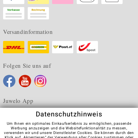
Versandinformation
Folgen Sie uns auf
Juwelo App
Datenschutzhinweis
Um Ihnen ein optimales Einkaufserlebnis zu ermöglichen, passende
Werbung anzuzeigen und die Websitefunktionalität zu messen,
verwenden wir und unsere Dienstleister Cookies. Sie können durch den
Karriere
AGB
Datenschutz
Cookies
Impressum
Klick auf „Akzeptieren“ der Verwendung aller Cookies zustimmen oder