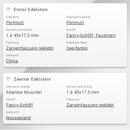
Erster Edelstein
Edelstein
Edelsteinvarietät
& Classics
Perlmutt
Perlmutt
Anzahl und Größe
Schliff
Minerale
1 à 45x17,5 mm
Fancy-Schliff, Facettiert
Fassung
Edelsteinfarbe
Zargenfassung geklebt
zweifarbig
Herkunft
China
Zweiter Edelstein
Edelsteinvarietät
Anzahl und Größe
Abalone Muschel
1 à 45x17,5 mm
Schliff
Fassung
Fancy-Schliff
Zargenfassung geklebt
Herkunft
Neuseeland