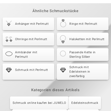
Ähnliche Schmuckstücke
Anhänger mit Perlmutt
Ringe mit Perlmutt
Ohrringe mit Perlmutt
Halsketten mit Perlmutt
Armbänder mit
Passende Kette in
Perlmutt
Sterling Silber
Schmuck mit
Schmuck mit Perlmutt
Edelsteinen in
zweifarbig
Kategorien dieses Artikels
Schmuck online kaufen bei JUWELO
Edelsteinschmuck