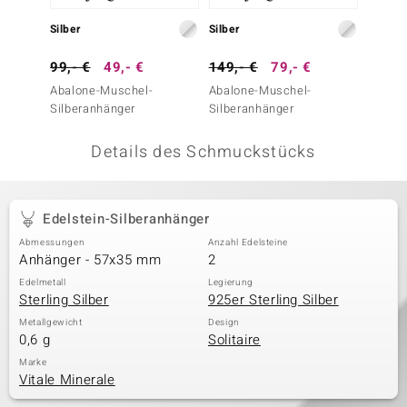
 JUWELO
Silber
Silber
Silber
remonti
99,- €
49,- €
149,- €
79,- €
149,-
Abalone-Muschel-
Abalone-Muschel-
Ammoni
uca
Silberanhänger
Silberanhänger
no Collection
Details des Schmuckstücks
ENTS BY DE MELO
va
Edelstein-Silberanhänger
Abmessungen
Anzahl Edelsteine
otenier
Anhänger - 57x35 mm
2
 1894 Collection
Edelmetall
Legierung
Sterling Silber
925er Sterling Silber
Metallgewicht
Design
0,6 g
Solitaire
ana
Marke
Vitale Minerale