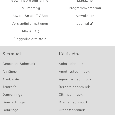
Gewinnspielteilnahme
Magazine
TV-Empfang
Programmvorschau
Juwelo-Smart-TV App
Newsletter
Versandinformationen
Journal
Hilfe & FAQ
Ringgröße ermitteln
Schmuck
Edelsteine
Gesamter Schmuck
Achatschmuck
Anhänger
Amethystschmuck
Armbänder
Aquamarinschmuck
Armreife
Bernsteinschmuck
Damenringe
Citrinschmuck
Diamantringe
Diamantschmuck
Goldringe
Granatschmuck