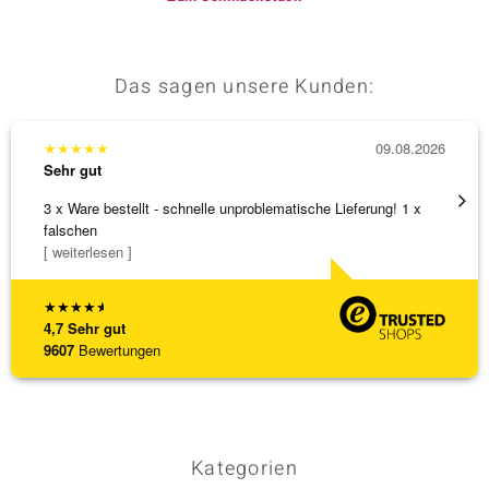
Das sagen unsere Kunden:
★
★
★
★
★
09.08.2026
★
★
★
Sehr gut
Sehr g
3 x Ware bestellt - schnelle unproblematische Lieferung! 1 x
Schöne
falschen
weiter
[ weiterlesen ]
★
★
★
★
★
4,7
Sehr gut
9607
Bewertungen
Kategorien