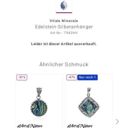
ors Edition
ana
Vitale Minerale
Edelstein-Silberanhänger
Art.Nr.: 7943HV
Prince Designs
Leider ist dieser Artikel ausverkauft.
o
Ähnlicher Schmuck
Chic
insell
-51%
-47%
Nur noch 1
n Vogue
 Show
o Paraíso
Classics