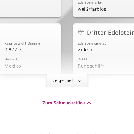
Edelsteinfarbe
weiß/farblos
Dritter Edelstei
Karatgewicht Summe
Edelsteinvarietät
0,872 ct
Zirkon
Herkunft
Schliff
Mexiko
Rundschliff
zeige mehr
Karatgewicht Summe
Zum Schmuckstück
0,054 ct
Herkunft
Kambodscha