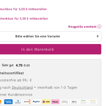
Perle
Ringgröße ermitteln
lith
Spinell
muckbox für
5,00 €
mitbestellen
in
Zirkon
chenkbox für
5,00 €
mitbestellen
Ringgröße ermitteln
Gelb
Bitte wählen Sie eine Variante
In den Warenkorb
Sehr gut
4.70
/5.00
heitszertifikat
ostenfrei ab 99,- €
ng nach
Deutschland
innerhalb von 1-3 Tagen
ener Kundenservice