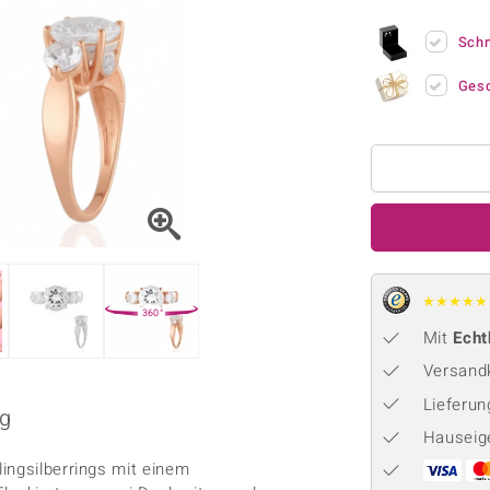
Onyx
Peridot
ns
♦ Silberhalsketten
TPC
Rhodolith
Spektro
Sch
k
♦ Silberohrringe
Trends & Classics
Türkis
Turmal
♦ Silberanhänger
Vitale Minerale
Ges
n
Platinschmuck
Blau
Grün
★
★
★
★
★
360°
Mit
Echt
Versandk
Lieferu
ng
Hauseig
ingsilberrings mit einem