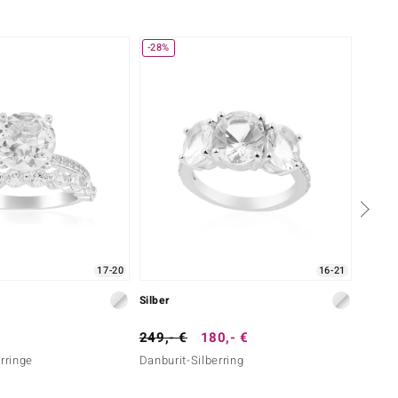
-28%
-23%
17-20
16-21
Silber
Silber
249,- €
180,- €
129,-
rringe
Danburit-Silberring
Weißer