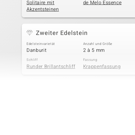
Solitaire mit
de Melo Essence
Akzentsteinen
Zweiter Edelstein
Edelsteinvarietät
Anzahl und Größe
Danburit
2 à 5 mm
Schliff
Fassung
Runder Brillantschliff
Krappenfassung
Vierter Edelstein
Edelsteinvarietät
Anzahl und Größe
Zirkon
8 à 1 mm
Schliff
Fassung
Rundschliff
Krappenfassung