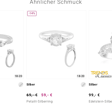
Ähnlicher Schmuck
-14%
18-20
18-20
Silber
Silber
69,- €
59,- €
99,- €
Petalit-Silberring
Edelstein-Silbe