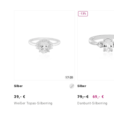
-13%
17-20
Silber
Silber
39,- €
79,- €
69,- €
Weißer Topas-Silberring
Danburit-Silberring