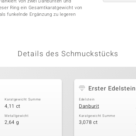
lankiert von zwei Danburiten und
ieser Ring ein Gesamtkaratgewicht von
r als funkelnde Ergänzung zu legeren
Details des Schmuckstücks
Erster Edelstein
Karatgewicht Summe
Edelstein
4,11 ct
Danburit
Metallgewicht
Karatgewicht Summe
2,64 g
3,078 ct