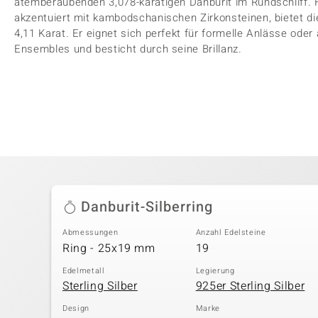
atemberaubenden 3,078-karätigen Danburit im Rundschliff. F
akzentuiert mit kambodschanischen Zirkonsteinen, bietet d
4,11 Karat. Er eignet sich perfekt für formelle Anlässe ode
Ensembles und besticht durch seine Brillanz.
Danburit-Silberring
Abmessungen
Anzahl Edelsteine
Ring - 25x19 mm
19
Edelmetall
Legierung
Sterling Silber
925er Sterling Silber
Design
Marke