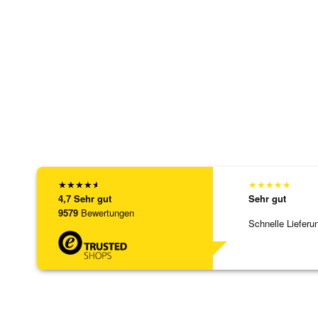
★
★
★
★
★
★
★
★
★
★
4,7
Sehr gut
Sehr gut
9579
Bewertungen
Schnelle Lieferu