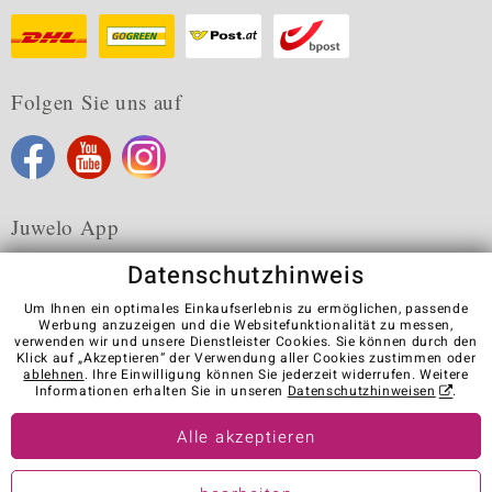
Folgen Sie uns auf
Juwelo App
Datenschutzhinweis
Um Ihnen ein optimales Einkaufserlebnis zu ermöglichen, passende
Werbung anzuzeigen und die Websitefunktionalität zu messen,
verwenden wir und unsere Dienstleister Cookies. Sie können durch den
Karriere
AGB
Datenschutz
Cookies
Impressum
Klick auf „Akzeptieren“ der Verwendung aller Cookies zustimmen oder
Kontakt
Vertrag widerrufen
ablehnen
. Ihre Einwilligung können Sie jederzeit widerrufen. Weitere
Informationen erhalten Sie in unseren
Datenschutzhinweisen
.
Visit our stores in other countries:
Alle akzeptieren
© Juwelo Deutschland GmbH (ein Tochterunternehmen der elumeo