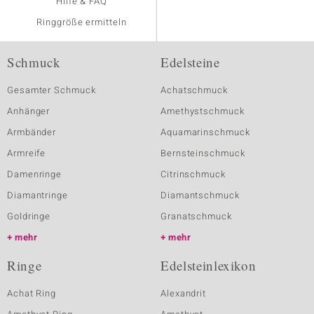
Hilfe & FAQ
Ringgröße ermitteln
Schmuck
Edelsteine
Gesamter Schmuck
Achatschmuck
Anhänger
Amethystschmuck
Armbänder
Aquamarinschmuck
Armreife
Bernsteinschmuck
Damenringe
Citrinschmuck
Diamantringe
Diamantschmuck
Goldringe
Granatschmuck
mehr
mehr
Ringe
Edelsteinlexikon
Achat Ring
Alexandrit