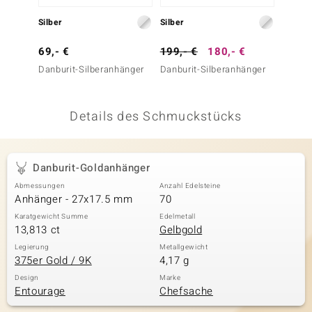
 JUWELO
Silber
Silber
Silber
remonti
69,- €
199,- €
180,- €
499,-
Danburit-Silberanhänger
Danburit-Silberanhänger
Danbur
uca
no Collection
Details des Schmuckstücks
ENTS BY DE MELO
va
Danburit-Goldanhänger
Abmessungen
Anzahl Edelsteine
otenier
Anhänger - 27x17.5 mm
70
 1894 Collection
Karatgewicht Summe
Edelmetall
13,813 ct
Gelbgold
Legierung
Metallgewicht
375er Gold / 9K
4,17 g
ana
Design
Marke
Entourage
Chefsache