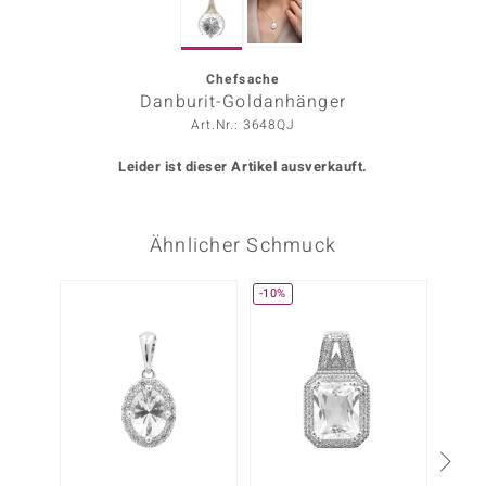
ors Edition
ana
Chefsache
Danburit-Goldanhänger
Art.Nr.: 3648QJ
Prince Designs
Leider ist dieser Artikel ausverkauft.
o
Ähnlicher Schmuck
Chic
insell
-10%
n Vogue
 Show
o Paraíso
Classics