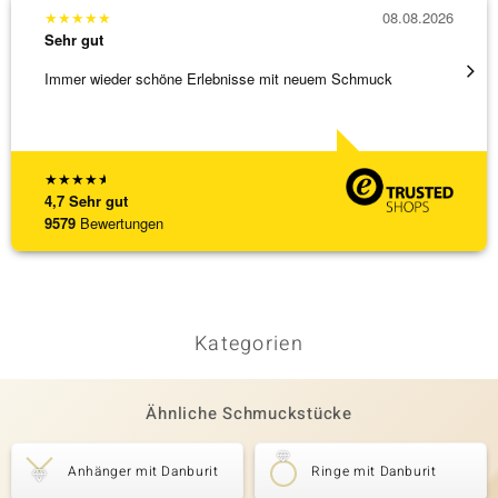
★
★
★
★
★
08.08.2026
★
★
★
Sehr gut
Sehr g
Immer wieder schöne Erlebnisse mit neuem Schmuck
Schnel
★
★
★
★
★
4,7
Sehr gut
9579
Bewertungen
Kategorien
Ähnliche Schmuckstücke
Anhänger mit Danburit
Ringe mit Danburit