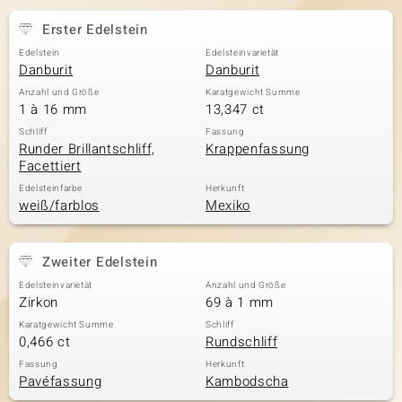
Erster Edelstein
Edelstein
Edelsteinvarietät
& Classics
Danburit
Danburit
Anzahl und Größe
Karatgewicht Summe
Minerale
1 à 16 mm
13,347 ct
Schliff
Fassung
Runder Brillantschliff,
Krappenfassung
Facettiert
Edelsteinfarbe
Herkunft
weiß/farblos
Mexiko
Zweiter Edelstein
Edelsteinvarietät
Anzahl und Größe
Zirkon
69 à 1 mm
Karatgewicht Summe
Schliff
0,466 ct
Rundschliff
Fassung
Herkunft
Pavéfassung
Kambodscha