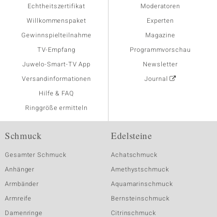
Echtheitszertifikat
Moderatoren
Willkommenspaket
Experten
Gewinnspielteilnahme
Magazine
TV-Empfang
Programmvorschau
Juwelo-Smart-TV App
Newsletter
Versandinformationen
Journal
Hilfe & FAQ
Ringgröße ermitteln
Schmuck
Edelsteine
Gesamter Schmuck
Achatschmuck
Anhänger
Amethystschmuck
Armbänder
Aquamarinschmuck
Armreife
Bernsteinschmuck
Damenringe
Citrinschmuck