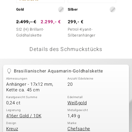
 JUWELO
Gold
Silber
Silber
remonti
2.499,- €
2.299,- €
299,- €
39,- 
SI2 (H) Brillant-
Petrol-Kyanit-
Weißer
uca
Goldhalskette
Silberanhänger
Silber
no Collection
Details des Schmuckstücks
ENTS BY DE MELO
va
Brasilianischer Aquamarin-Goldhalskette
Abmessungen
Anzahl Edelsteine
otenier
Anhänger - 17x12 mm,
20
Kette ca. 45 cm
 1894 Collection
Karatgewicht Summe
Edelmetall
0,24 ct
Weißgold
Legierung
Metallgewicht
416er Gold / 10K
1,49 g
ana
Design
Marke
Kreuz
Chefsache