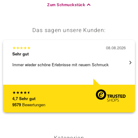
Zum Schmuckstück
Das sagen unsere Kunden:
★
★
★
★
★
08.08.2026
★
★
★
Sehr gut
Sehr g
Immer wieder schöne Erlebnisse mit neuem Schmuck
Schnel
★
★
★
★
★
4,7
Sehr gut
9579
Bewertungen