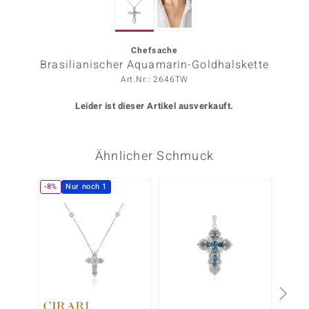
ors Edition
ana
Chefsache
Brasilianischer Aquamarin-Goldhalskette
Art.Nr.: 2646TW
Prince Designs
Leider ist dieser Artikel ausverkauft.
o
Ähnlicher Schmuck
Chic
insell
-8%
Nur noch 1
Nur n
n Vogue
 Show
o Paraíso
Classics