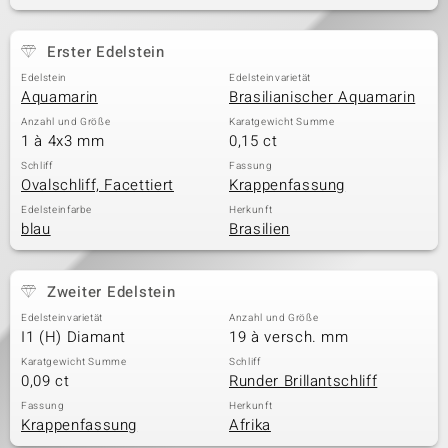
Erster Edelstein
& Classics
Edelstein
Edelsteinvarietät
Aquamarin
Brasilianischer Aquamarin
Minerale
Anzahl und Größe
Karatgewicht Summe
1 à 4x3 mm
0,15 ct
Schliff
Fassung
Ovalschliff, Facettiert
Krappenfassung
Edelsteinfarbe
Herkunft
blau
Brasilien
Zweiter Edelstein
Edelsteinvarietät
Anzahl und Größe
I1 (H) Diamant
19 à versch. mm
Karatgewicht Summe
Schliff
0,09 ct
Runder Brillantschliff
Fassung
Herkunft
Krappenfassung
Afrika