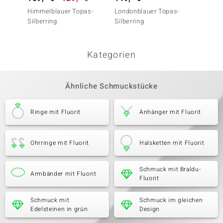
Himmelblauer Topas-
Londonblauer Topas-
Topas-
Silberring
Silberring
Kategorien
Ähnliche Schmuckstücke
Ringe mit Fluorit
Anhänger mit Fluorit
Ohrringe mit Fluorit
Halsketten mit Fluorit
Schmuck mit Braldu-
Armbänder mit Fluorit
Fluorit
Schmuck mit
Schmuck im gleichen
Edelsteinen in grün
Design