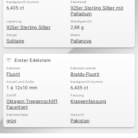
Karatgewicht Summe
Edelmetall
6,435 ct
925er Sterling Silber mit
Palladium
Legierung
Metallgewicht
925er Sterling Silber
2,88 g
Design
Marke
Solitaire
Pallanova
Erster Edelstein
Edelstein
Edelsteinvarietät
Fluorit
Braldu-Fluorit
Anzahl und Größe
Karatgewicht Summe
1 à 12x10 mm
6,435 ct
Schliff
Fassung
Oktagon Treppenschliff,
Krappenfassung
Facettiert
Edelsteinfarbe
Herkunft
grün
Pakistan