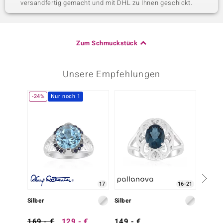
versandfertig gemacht und mit DHL zu Ihnen geschickt.
Zum Schmuckstück
Unsere Empfehlungen
-24%
Nur noch 1
17
16-21
Silber
Silber
Silber
169,- €
129,- €
149,- €
149,-