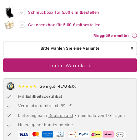
 JUWELO
Schmuckbox für
5,00 €
mitbestellen
remonti
Geschenkbox für
5,00 €
mitbestellen
uca
Ringgröße ermitteln
no Collection
Bitte wählen Sie eine Variante
ENTS BY DE MELO
In den Warenkorb
va
otenier
4.70
★
★
★
★
★
Sehr gut
/5.00
Mit
Echtheitszertifikat
 1894 Collection
Versandkostenfrei ab 99,- €
Lieferung nach
Deutschland
innerhalb von 1-3 Tagen
ana
Hauseigener Kundenservice