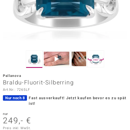
ors Edition
ana
Prince Designs
o
360°
Chic
Pallanova
insell
Braldu-Fluorit-Silberring
Art.Nr.: 7265LF
n Vogue
Nur noch 8
Fast ausverkauft!
Jetzt kaufen bevor es zu spät
 Show
ist!
o Paraíso
nur
249,- €
Classics
Preis inkl. MwSt.