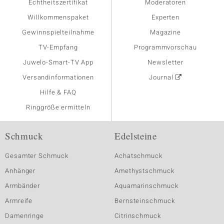
Echtheitszertifikat
Moderatoren
Willkommenspaket
Experten
Gewinnspielteilnahme
Magazine
TV-Empfang
Programmvorschau
Juwelo-Smart-TV App
Newsletter
Versandinformationen
Journal
Hilfe & FAQ
Ringgröße ermitteln
Schmuck
Edelsteine
Gesamter Schmuck
Achatschmuck
Anhänger
Amethystschmuck
Armbänder
Aquamarinschmuck
Armreife
Bernsteinschmuck
Damenringe
Citrinschmuck