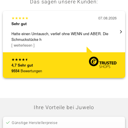
Das sagen unsere Kunden:
★
★
★
★
★
07.08.2026
★
★
★
Sehr gut
Sehr g
Hatte einen Umtausch, verlief ohne WENN und ABER. Die
Eine V
Schmuckstücke h
zu noc
[ weiterlesen ]
[ weite
★
★
★
★
★
4,7
Sehr gut
9554
Bewertungen
Ihre Vorteile bei Juwelo
Günstige Herstellerpreise