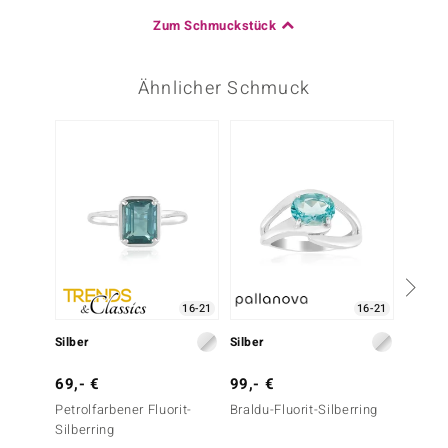
Zum Schmuckstück
Ähnlicher Schmuck
16-21
16-21
Silber
Silber
Silber
69,- €
99,- €
99,- 
Petrolfarbener Fluorit-
Braldu-Fluorit-Silberring
Petrolf
Silberring
Silberr