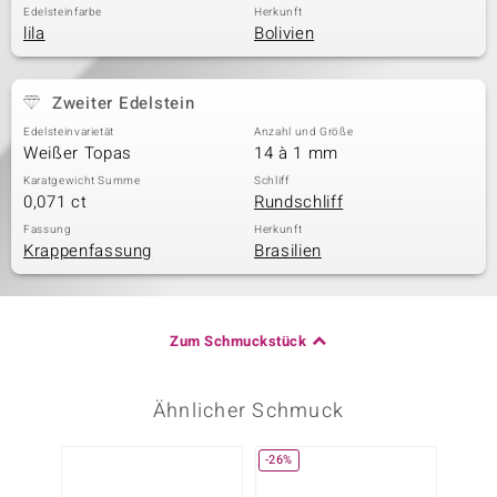
Edelsteinfarbe
Herkunft
lila
Bolivien
Zweiter Edelstein
Edelsteinvarietät
Anzahl und Größe
Weißer Topas
14 à 1 mm
Karatgewicht Summe
Schliff
0,071 ct
Rundschliff
Fassung
Herkunft
Krappenfassung
Brasilien
Zum Schmuckstück
Ähnlicher Schmuck
-26%