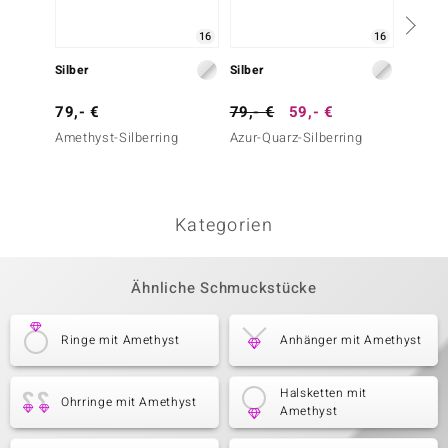
16
16
Silber
Silber
Silber
79,- €
79,- €
59,- €
69,- 
Amethyst-Silberring
Azur-Quarz-Silberring
Sambia
Silberr
Kategorien
Ähnliche Schmuckstücke
Ringe mit Amethyst
Anhänger mit Amethyst
Halsketten mit
Ohrringe mit Amethyst
Amethyst