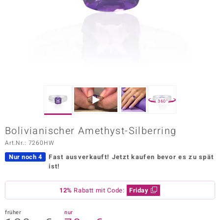
ors Edition
ana
Prince Designs
o
360°
Chic
Bolivianischer Amethyst-Silberring
insell
Art.Nr.: 7260HW
n Vogue
Nur noch 4
Fast ausverkauft!
Jetzt kaufen bevor es zu spät
ist!
 Show
12%
Rabatt mit Code:
Friday
o Paraíso
Classics
früher
nur