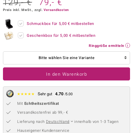
129,- €
79,- €
 JUWELO
Preis inkl. MwSt., zzgl.
Versandkosten
remonti
Schmuckbox für
5,00 €
mitbestellen
uca
Geschenkbox für
5,00 €
mitbestellen
no Collection
Ringgröße ermitteln
ENTS BY DE MELO
Bitte wählen Sie eine Variante
va
In den Warenkorb
otenier
 1894 Collection
4.70
★
★
★
★
★
Sehr gut
/5.00
Mit
Echtheitszertifikat
Versandkostenfrei ab 99,- €
ana
Lieferung nach
Deutschland
innerhalb von 1-3 Tagen
Hauseigener Kundenservice