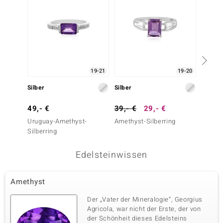
19-21
19-20
Silber
Silber
Silber
49,- €
39,- €
29,- €
69,- 
Uruguay-Amethyst-
Amethyst-Silberring
Urugua
Silberring
Silberr
Edelsteinwissen
Amethyst
Der „Vater der Mineralogie“, Georgius
Agricola, war nicht der Erste, der von
der Schönheit dieses Edelsteins