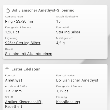
Bolivianischer Amethyst-Silberring
Abmessungen
Anzahl Edelsteine
Ring - 23x20 mm
15
Karatgewicht Summe
Edelmetall
1,261 ct
Sterling Silber
Legierung
Metallgewicht
925er Sterling Silber
4,2 g
Design
Solitaire mit Akzentsteinen
Erster Edelstein
Edelstein
Edelsteinvarietät
Amethyst
Bolivianischer Amethyst
Anzahl und Größe
Karatgewicht Summe
1 à 7 mm
1,19 ct
Schliff
Fassung
Antiker Kissenschliff,
Kanalfassung
Facettiert