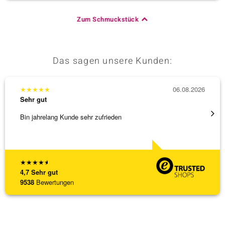
Zum Schmuckstück
Das sagen unsere Kunden:
★
★
★
★
★
06.08.2026
★
★
★
Sehr gut
Sehr g
Bin jahrelang Kunde sehr zufrieden
Schnel
★
★
★
★
★
4,7
Sehr gut
9538
Bewertungen