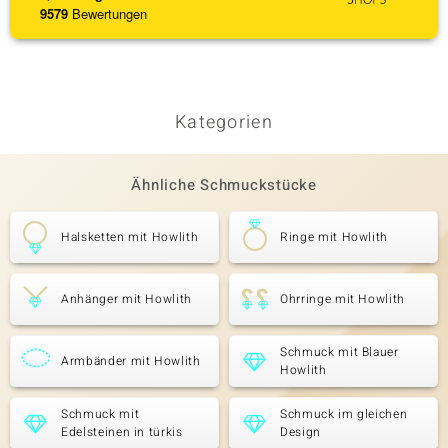
9579
Bewertungen
Kategorien
Ähnliche Schmuckstücke
Halsketten mit Howlith
Ringe mit Howlith
Anhänger mit Howlith
Ohrringe mit Howlith
Schmuck mit Blauer
Armbänder mit Howlith
Howlith
Schmuck mit
Schmuck im gleichen
Edelsteinen in türkis
Design