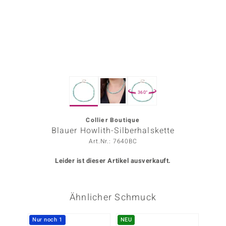
ors Edition
ana
Prince Designs
360°
o
Chic
Collier Boutique
Blauer Howlith-Silberhalskette
insell
Art.Nr.: 7640BC
n Vogue
Leider ist dieser Artikel ausverkauft.
 Show
Ähnlicher Schmuck
o Paraíso
Classics
Nur noch 1
NEU
-30%