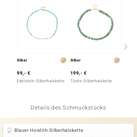
 JUWELO
remonti
uca
no Collection
ENTS BY DE MELO
Silber
Silber
Silber
va
99,- €
199,- €
99,- 
Edelstein-Silberhalskette
Türkis-Silberhalskette
Blauer 
otenier
Silber
 1894 Collection
Details des Schmuckstücks
ana
Blauer Howlith-Silberhalskette