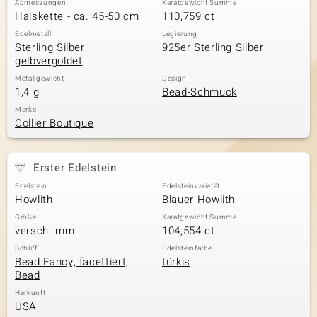
Abmessungen
Karatgewicht Summe
Halskette - ca. 45-50 cm
110,759 ct
Edelmetall
Legierung
Sterling Silber,
925er Sterling Silber
& Classics
gelbvergoldet
Minerale
Metallgewicht
Design
1,4 g
Bead-Schmuck
Marke
Collier Boutique
Erster Edelstein
Edelstein
Edelsteinvarietät
Howlith
Blauer Howlith
Größe
Karatgewicht Summe
versch. mm
104,554 ct
Schliff
Edelsteinfarbe
Bead Fancy, facettiert,
türkis
Bead
Herkunft
USA