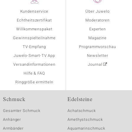
Kundenservice
Über Juwelo
Echtheitszertifikat
Moderatoren
Willkommenspaket
Experten
Gewinnspielteilnahme
Magazine
TV-Empfang
Programmvorschau
Juwelo-Smart-TV App
Newsletter
Versandinformationen
Journal
Hilfe & FAQ
Ringgröße ermitteln
Schmuck
Edelsteine
Gesamter Schmuck
Achatschmuck
Anhänger
Amethystschmuck
Armbänder
Aquamarinschmuck