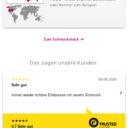
oder Benitoit zum Beispiel.
Zum Schmuckstück
Das sagen unsere Kunden:
★
★
★
★
★
08.08.2026
★
★
★
Sehr gut
Sehr g
Immer wieder schöne Erlebnisse mit neuem Schmuck
Schöne
★
★
★
★
★
4,7
Sehr gut