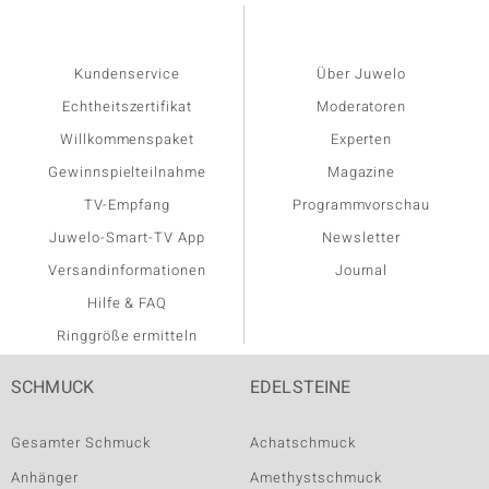
Kundenservice
Über Juwelo
Echtheitszertifikat
Moderatoren
Willkommenspaket
Experten
Gewinnspielteilnahme
Magazine
TV-Empfang
Programmvorschau
Juwelo-Smart-TV App
Newsletter
Versandinformationen
Journal
Hilfe & FAQ
Ringgröße ermitteln
SCHMUCK
EDELSTEINE
Gesamter Schmuck
Achatschmuck
Anhänger
Amethystschmuck