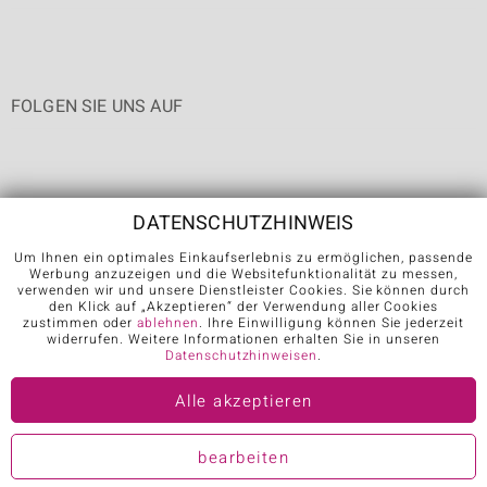
FOLGEN SIE UNS AUF
DATENSCHUTZHINWEIS
Um Ihnen ein optimales Einkaufserlebnis zu ermöglichen, passende
Werbung anzuzeigen und die Websitefunktionalität zu messen,
Karriere
AGB
Datenschutz
Cookies
Impressum
Kontakt
verwenden wir und unsere Dienstleister Cookies. Sie können durch
den Klick auf „Akzeptieren“ der Verwendung aller Cookies
Vertrag widerrufen
zustimmen oder
ablehnen
. Ihre Einwilligung können Sie jederzeit
widerrufen. Weitere Informationen erhalten Sie in unseren
Datenschutzhinweisen
.
Further languages:
Alle akzeptieren
© Juwelo Deutschland GmbH (ein Tochterunternehmen der elumeo
SE)
bearbeiten