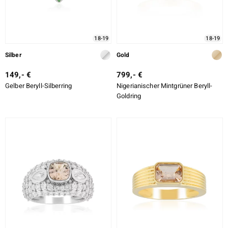
18-19
18-19
Silber
Gold
149,- €
799,- €
Gelber Beryll-Silberring
Nigerianischer Mintgrüner Beryll-
Goldring