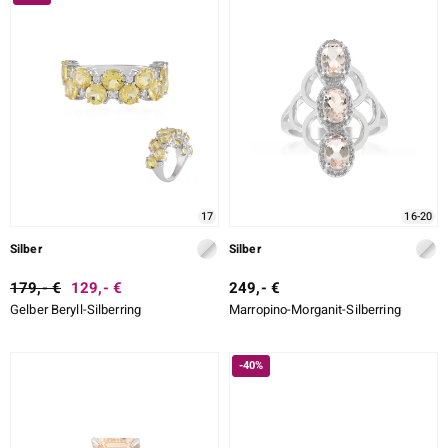
LEGIERUNG
ition
SCHLIFF DETAILLIERT
FASSUNG
e Designs
17
16-20
Silber
Silber
179,- €
129,- €
249,- €
Gelber Beryll-Silberring
Marropino-Morganit-Silberring
ue
-40%
aíso
ics