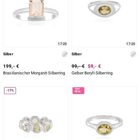
LO
ti
17-20
17-20
lection
Silber
Silber
BY DE MELO
199,- €
99,- €
59,- €
Brasilianischer Morganit-Silberring
Gelber Beryll-Silberring
r
-17%
Collection