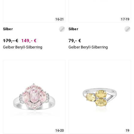
16-21
17-19
ssics
Silber
Silber
le
179,- €
149,- €
79,- €
Gelber Beryll-Silberring
Gelber Beryll-Silberring
16-20
19