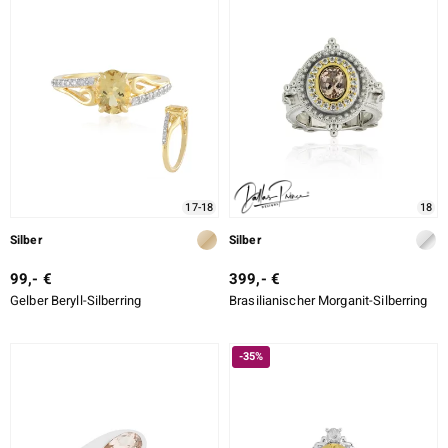
17-18
18
Silber
Silber
99,- €
399,- €
Gelber Beryll-Silberring
Brasilianischer Morganit-Silberring
-35%