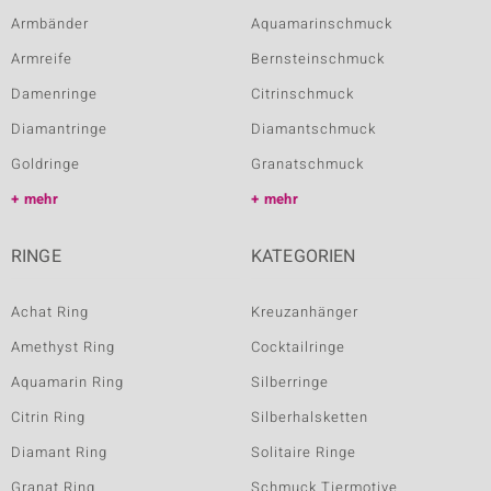
Armbänder
Aquamarinschmuck
Armreife
Bernsteinschmuck
Damenringe
Citrinschmuck
Diamantringe
Diamantschmuck
Goldringe
Granatschmuck
mehr
mehr
RINGE
KATEGORIEN
Achat Ring
Kreuzanhänger
Amethyst Ring
Cocktailringe
Aquamarin Ring
Silberringe
Citrin Ring
Silberhalsketten
Diamant Ring
Solitaire Ringe
Granat Ring
Schmuck Tiermotive