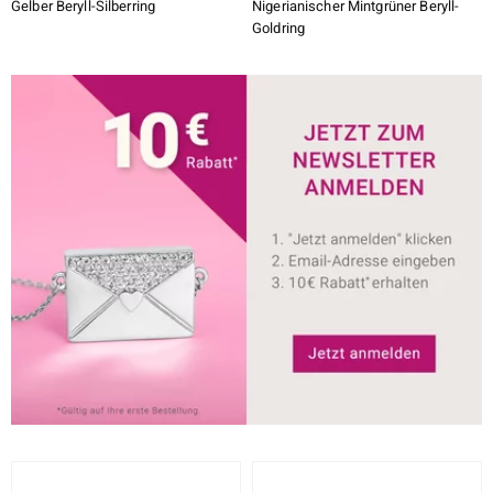
Gelber Beryll-Silberring
Nigerianischer Mintgrüner Beryll-
Goldring