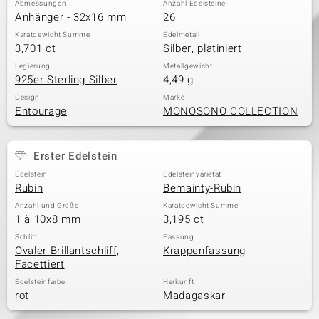
Abmessungen
Anzahl Edelsteine
Anhänger - 32x16 mm
26
Karatgewicht Summe
Edelmetall
3,701 ct
Silber, platiniert
& Classics
Legierung
Metallgewicht
925er Sterling Silber
4,49 g
Minerale
Design
Marke
Entourage
MONOSONO COLLECTION
Erster Edelstein
Edelstein
Edelsteinvarietät
Rubin
Bemainty-Rubin
Anzahl und Größe
Karatgewicht Summe
1 à 10x8 mm
3,195 ct
Schliff
Fassung
Ovaler Brillantschliff,
Krappenfassung
Facettiert
Edelsteinfarbe
Herkunft
rot
Madagaskar