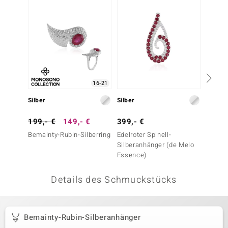
 JUWELO
remonti
uca
no Collection
16-21
ENTS BY DE MELO
Silber
Silber
Silbe
va
199,- €
149,- €
399,- €
199,-
Bemainty-Rubin-Silberring
Edelroter Spinell-
Madaga
otenier
Silberanhänger (de Melo
Silberr
Essence)
Essenc
 1894 Collection
Details des Schmuckstücks
ana
Bemainty-Rubin-Silberanhänger