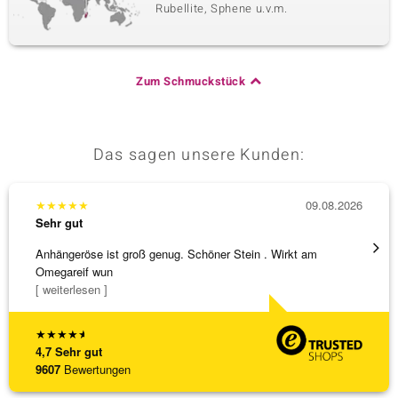
Rubellite, Sphene u.v.m.
Zum Schmuckstück
Das sagen unsere Kunden:
★
★
★
★
★
09.08.2026
★
★
★
Sehr gut
Sehr g
Anhängeröse ist groß genug. Schöner Stein . Wirkt am
Sehr 
Omegareif wun
[ weiterlesen ]
★
★
★
★
★
4,7
Sehr gut
9607
Bewertungen