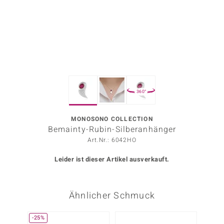
ors Edition
ana
Prince Designs
360°
o
Chic
MONOSONO COLLECTION
Bemainty-Rubin-Silberanhänger
insell
Art.Nr.: 6042HO
n Vogue
Leider ist dieser Artikel ausverkauft.
 Show
Ähnlicher Schmuck
o Paraíso
Classics
-25%