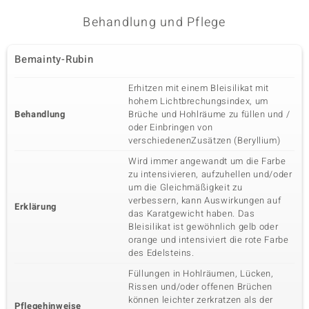
Edelsteinvarietät
Anzahl und Größe
Zirkon
1 à 1,2 mm
Behandlung und Pflege
Karatgewicht Summe
Schliff
0,013 ct
Rundschliff
Bemainty-Rubin
Fassung
Herkunft
Krappenfassung
Kambodscha
Erhitzen mit einem Bleisilikat mit
hohem Lichtbrechungsindex, um
Behandlung
Brüche und Hohlräume zu füllen und /
oder Einbringen von
verschiedenenZusätzen (Beryllium)
Wird immer angewandt um die Farbe
zu intensivieren, aufzuhellen und/oder
um die Gleichmäßigkeit zu
verbessern, kann Auswirkungen auf
Erklärung
das Karatgewicht haben. Das
Bleisilikat ist gewöhnlich gelb oder
orange und intensiviert die rote Farbe
des Edelsteins.
Füllungen in Hohlräumen, Lücken,
Rissen und/oder offenen Brüchen
können leichter zerkratzen als der
Pflegehinweise