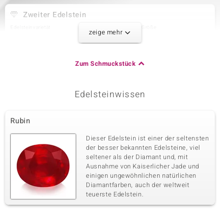
Zweiter Edelstein
Edelsteinvarietät
Anzahl und Größe
zeige mehr
Zirkon
22 à 1,5 mm
Karatgewicht Summe
Schliff
0,463 ct
Rundschliff
Zum Schmuckstück
Fassung
Herkunft
Pavéfassung
Kambodscha
Edelsteinwissen
Dritter Edelstein
Rubin
Edelsteinvarietät
Anzahl und Größe
Zirkon
2 à 1,3 mm
Dieser Edelstein ist einer der seltensten
Karatgewicht Summe
Schliff
der besser bekannten Edelsteine, viel
0,03 ct
Rundschliff
seltener als der Diamant und, mit
Ausnahme von Kaiserlicher Jade und
Fassung
Herkunft
Krappenfassung
einigen ungewöhnlichen natürlichen
Kambodscha
Diamantfarben, auch der weltweit
teuerste Edelstein.
Vierter Edelstein