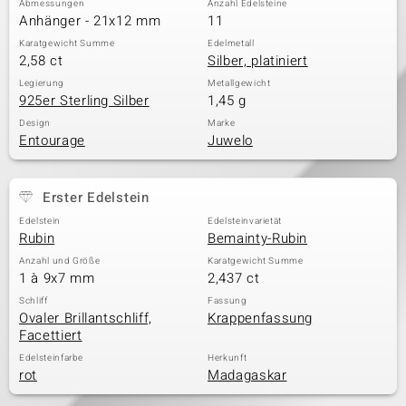
Abmessungen
Anzahl Edelsteine
Anhänger - 21x12 mm
11
Karatgewicht Summe
Edelmetall
2,58 ct
Silber, platiniert
& Classics
Legierung
Metallgewicht
925er Sterling Silber
1,45 g
Minerale
Design
Marke
Entourage
Juwelo
Erster Edelstein
Edelstein
Edelsteinvarietät
Rubin
Bemainty-Rubin
Anzahl und Größe
Karatgewicht Summe
1 à 9x7 mm
2,437 ct
Schliff
Fassung
Ovaler Brillantschliff,
Krappenfassung
Facettiert
Edelsteinfarbe
Herkunft
rot
Madagaskar