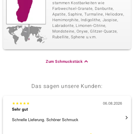
stammen Kostbarkeiten wie
Farbwechsel-Granate, Danburite,
Apatite, Saphire, Turmaline, Heliodore,
Hemimorphite, Indigolithe, Jaspise,
Labradorite, Limonen-Citrine,
Mondsteine, Onyxe, Glitzer-Quarze,
Rubellite, Sphene u.v.m.
Zum Schmuckstück
Das sagen unsere Kunden:
★
★
★
★
★
06.08.2026
★
★
★
Sehr gut
Sehr g
Schnelle Lieferung. Schöner Schmuck
Besond
Bearbe
[ weite