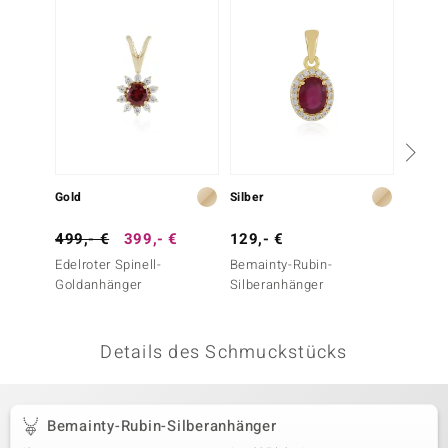
 JUWELO
remonti
uca
no Collection
ENTS BY DE MELO
Gold
Silber
Silber
va
499,- €
399,- €
129,- €
69,- 
Edelroter Spinell-
Bemainty-Rubin-
Madaga
otenier
Goldanhänger
Silberanhänger
Silber
 1894 Collection
Details des Schmuckstücks
ana
Bemainty-Rubin-Silberanhänger