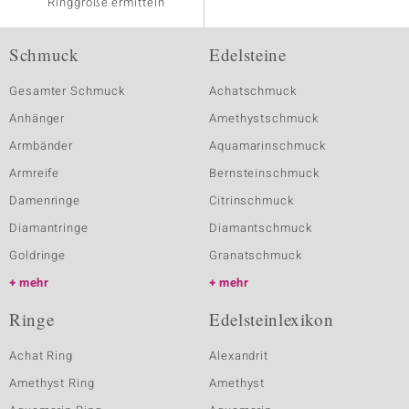
Ringgröße ermitteln
Schmuck
Edelsteine
Gesamter Schmuck
Achatschmuck
Anhänger
Amethystschmuck
Armbänder
Aquamarinschmuck
Armreife
Bernsteinschmuck
Damenringe
Citrinschmuck
Diamantringe
Diamantschmuck
Goldringe
Granatschmuck
mehr
mehr
Ringe
Edelsteinlexikon
Achat Ring
Alexandrit
Amethyst Ring
Amethyst