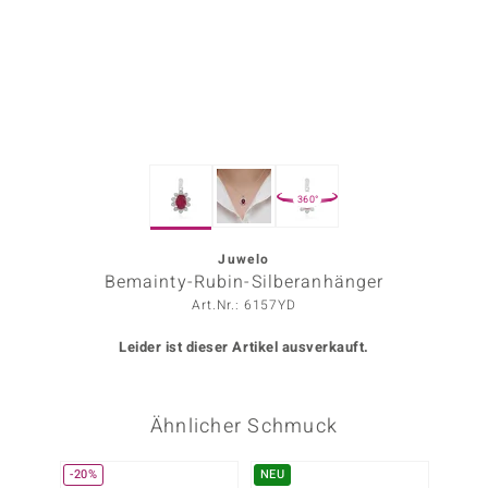
ors Edition
ana
Prince Designs
360°
o
Chic
Juwelo
Bemainty-Rubin-Silberanhänger
insell
Art.Nr.: 6157YD
n Vogue
Leider ist dieser Artikel ausverkauft.
 Show
Ähnlicher Schmuck
o Paraíso
Classics
-20%
NEU
NEU