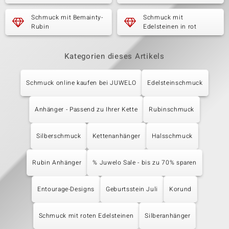
Schmuck mit Bemainty-
Schmuck mit
Rubin
Edelsteinen in rot
Kategorien dieses Artikels
Schmuck online kaufen bei JUWELO
Edelsteinschmuck
Anhänger - Passend zu Ihrer Kette
Rubinschmuck
Silberschmuck
Kettenanhänger
Halsschmuck
Rubin Anhänger
% Juwelo Sale - bis zu 70% sparen
Entourage-Designs
Geburtsstein Juli
Korund
Schmuck mit roten Edelsteinen
Silberanhänger