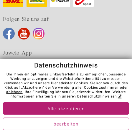
Folgen Sie uns auf
Juwelo App
Datenschutzhinweis
Um Ihnen ein optimales Einkaufserlebnis zu ermöglichen, passende
Werbung anzuzeigen und die Websitefunktionalität zu messen,
verwenden wir und unsere Dienstleister Cookies. Sie können durch den
Karriere
AGB
Datenschutz
Cookies
Impressum
Klick auf „Akzeptieren“ der Verwendung aller Cookies zustimmen oder
Kontakt
Vertrag widerrufen
ablehnen
. Ihre Einwilligung können Sie jederzeit widerrufen. Weitere
Informationen erhalten Sie in unseren
Datenschutzhinweisen
.
Visit our stores in other countries:
Alle akzeptieren
© Juwelo Deutschland GmbH (ein Tochterunternehmen der elumeo
bearbeiten
SE)