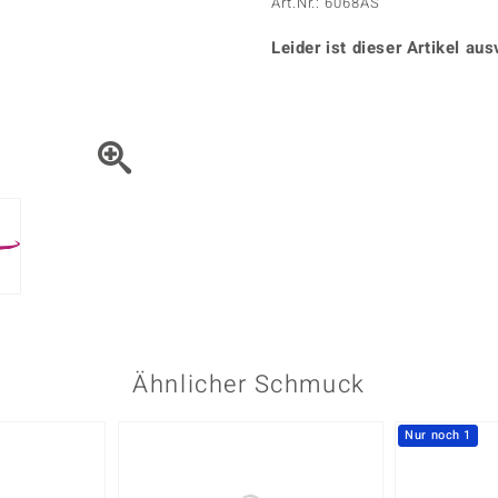
Onyx
Peridot
Art.Nr.: 6068AS
ns
♦ Silberhalsketten
TPC
Rhodolith
Spektro
k
♦ Silberohrringe
Leider ist dieser Artikel aus
Trends & Classics
Türkis
Turmal
♦ Silberanhänger
Vitale Minerale
n
Platinschmuck
Blau
Grün
Ähnlicher Schmuck
Nur noch 1