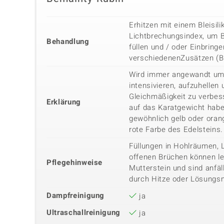
Erhitzen mit einem Bleisil
Lichtbrechungsindex, um 
Behandlung
füllen und / oder Einbring
verschiedenenZusätzen (Be
Wird immer angewandt um 
intensivieren, aufzuhellen
Gleichmäßigkeit zu verbe
Erklärung
auf das Karatgewicht haben
gewöhnlich gelb oder orang
rote Farbe des Edelsteins.
Füllungen in Hohlräumen, 
offenen Brüchen können lei
Pflegehinweise
Mutterstein und sind anfäl
durch Hitze oder Lösungsm
Dampfreinigung
ja
Ultraschallreinigung
ja