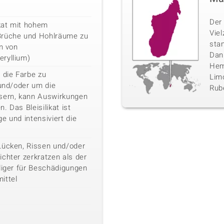
Der 
ikat mit hohem
Vie
Brüche und Hohlräume zu
sta
en von
Danb
ryllium)
Hemi
die Farbe zu
Limo
 und/oder um die
Rube
ssern, kann Auswirkungen
. Das Bleisilikat ist
e und intensiviert die
Lücken, Rissen und/oder
chter zerkratzen als der
liger für Beschädigungen
ittel