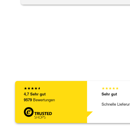
★
★
★
★
★
★
★
★
★
★
4,7
Sehr gut
Sehr gut
9579
Bewertungen
Schnelle Lieferu