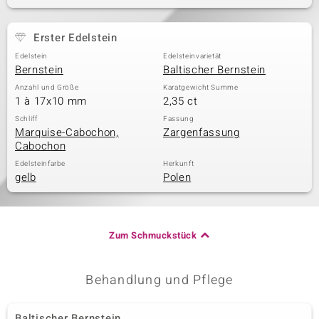
Erster Edelstein
& Classics
Edelstein
Edelsteinvarietät
Bernstein
Baltischer Bernstein
Minerale
Anzahl und Größe
Karatgewicht Summe
1 à 17x10 mm
2,35 ct
Schliff
Fassung
Marquise-Cabochon,
Zargenfassung
Cabochon
Edelsteinfarbe
Herkunft
gelb
Polen
Zum Schmuckstück
Behandlung und Pflege
Baltischer Bernstein