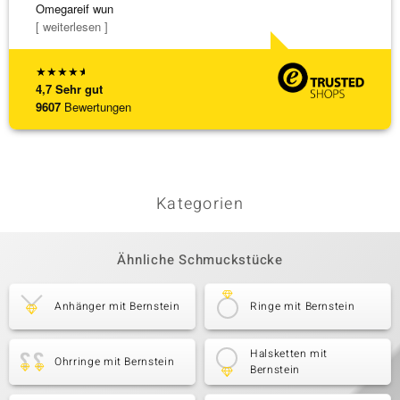
Omegareif wun
weiter
[ weiterlesen ]
★
★
★
★
★
4,7
Sehr gut
9607
Bewertungen
Kategorien
Ähnliche Schmuckstücke
Anhänger mit Bernstein
Ringe mit Bernstein
Halsketten mit
Ohrringe mit Bernstein
Bernstein