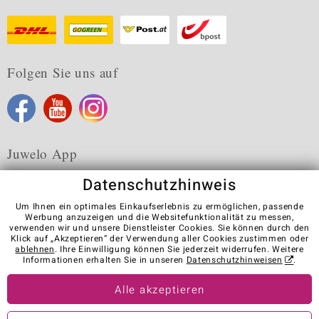
Folgen Sie uns auf
Juwelo App
Datenschutzhinweis
Um Ihnen ein optimales Einkaufserlebnis zu ermöglichen, passende
Werbung anzuzeigen und die Websitefunktionalität zu messen,
verwenden wir und unsere Dienstleister Cookies. Sie können durch den
Karriere
AGB
Datenschutz
Cookies
Impressum
Klick auf „Akzeptieren“ der Verwendung aller Cookies zustimmen oder
Kontakt
Vertrag widerrufen
ablehnen
. Ihre Einwilligung können Sie jederzeit widerrufen. Weitere
Informationen erhalten Sie in unseren
Datenschutzhinweisen
.
Visit our stores in other countries:
Alle akzeptieren