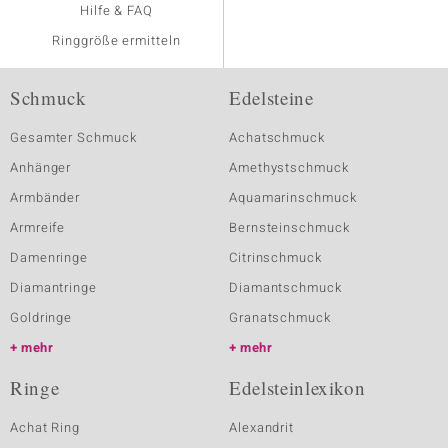
Hilfe & FAQ
Ringgröße ermitteln
Schmuck
Edelsteine
Gesamter Schmuck
Achatschmuck
Anhänger
Amethystschmuck
Armbänder
Aquamarinschmuck
Armreife
Bernsteinschmuck
Damenringe
Citrinschmuck
Diamantringe
Diamantschmuck
Goldringe
Granatschmuck
mehr
mehr
Ringe
Edelsteinlexikon
Achat Ring
Alexandrit