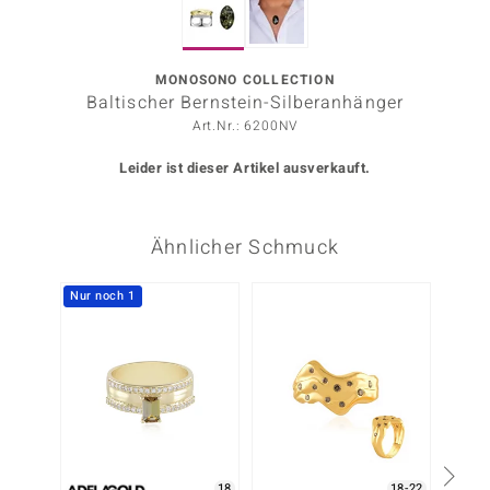
ors Edition
ana
MONOSONO COLLECTION
Baltischer Bernstein-Silberanhänger
Art.Nr.: 6200NV
Prince Designs
Leider ist dieser Artikel ausverkauft.
o
Ähnlicher Schmuck
Chic
insell
Nur noch 1
Nur n
n Vogue
 Show
o Paraíso
Classics
18
18-22