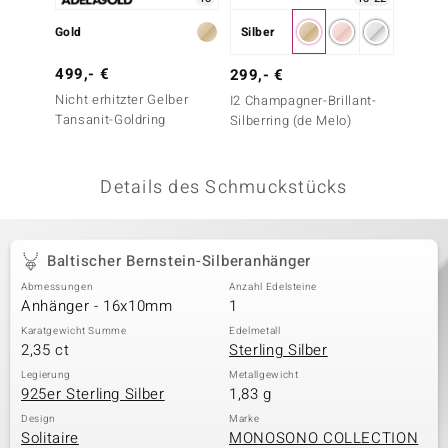
 JUWELO
Gold
Silber
Silber
remonti
499,- €
59,- 
299,- €
Nicht erhitzter Gelber
Citrin-
I2 Champagner-Brillant-
uca
Tansanit-Goldring
Silberring (de Melo)
no Collection
Details des Schmuckstücks
ENTS BY DE MELO
va
Baltischer Bernstein-Silberanhänger
otenier
Abmessungen
Anzahl Edelsteine
Anhänger - 16x10mm
1
 1894 Collection
Karatgewicht Summe
Edelmetall
2,35 ct
Sterling Silber
Legierung
Metallgewicht
925er Sterling Silber
1,83 g
ana
Design
Marke
Solitaire
MONOSONO COLLECTION