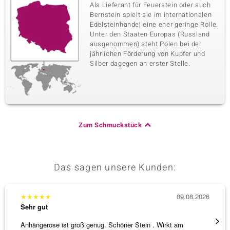
Als Lieferant für Feuerstein oder auch
Bernstein spielt sie im internationalen
Edelsteinhandel eine eher geringe Rolle.
Unter den Staaten Europas (Russland
ausgenommen) steht Polen bei der
jährlichen Förderung von Kupfer und
Silber dagegen an erster Stelle.
Zum Schmuckstück
Das sagen unsere Kunden:
★
★
★
★
★
09.08.2026
★
★
★
Sehr gut
Sehr g
Anhängeröse ist groß genug. Schöner Stein . Wirkt am
Schöne