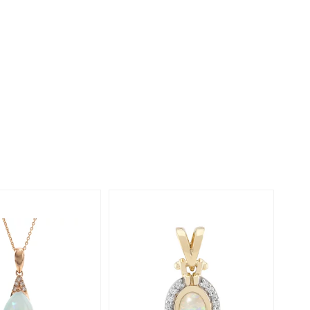
Perle
Ringgröße ermitteln
lith
Spinell
in
Zirkon
Gelb
-25%