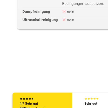
Bedingungen aussetzen.
Dampfreinigung
nein
Ultraschallreinigung
nein
★
★
★
★
★
★
★
★
★
★
4,7
Sehr gut
Sehr gut