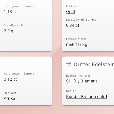
Karatgewicht Summe
Edelstein
1,13 ct
Opal
Karatgewicht Summe
0,84 ct
Metallgewicht
2,3 g
Edelsteinfarbe
mehrfarbig
Dritter Edelstei
Karatgewicht Summe
Edelsteinvarietät
0,12 ct
SI1 (H) Diamant
Schliff
Herkunft
Runder Brillantschliff
Afrika