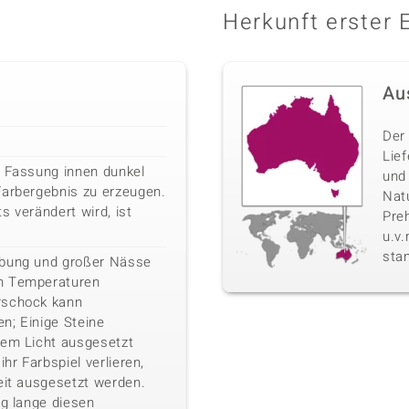
Herkunft erster 
Au
Der 
Lie
e Fassung innen dunkel
und
Farbergebnis zu erzeugen.
Nat
s verändert wird, ist
Pre
u.v
sta
ebung und großer Nässe
n Temperaturen
rschock kann
n; Einige Steine
kem Licht ausgesetzt
ihr Farbspiel verlieren,
eit ausgesetzt werden.
ig lange diesen