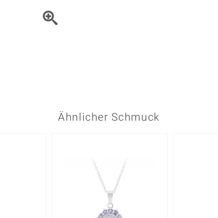
Onyx
Peridot
ns
♦ Silberhalsketten
TPC
Rhodolith
Spektro
k
♦ Silberohrringe
Trends & Classics
Türkis
Turmal
♦ Silberanhänger
Vitale Minerale
n
Platinschmuck
Blau
Grün
Ähnlicher Schmuck