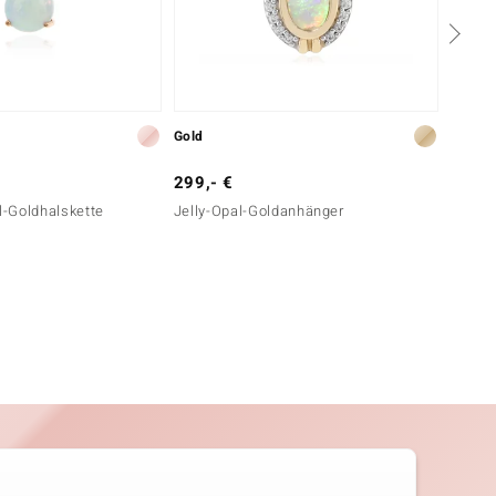
Gold
Silber
299,- €
199,-
-Goldhalskette
Jelly-Opal-Goldanhänger
Labrado